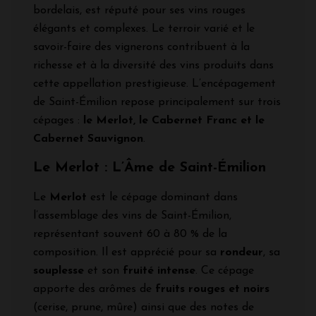
bordelais, est réputé pour ses vins rouges
élégants et complexes. Le terroir varié et le
savoir-faire des vignerons contribuent à la
richesse et à la diversité des vins produits dans
cette appellation prestigieuse. L’encépagement
de Saint-Émilion repose principalement sur trois
cépages :
le Merlot, le Cabernet Franc et le
Cabernet Sauvignon
.
Le Merlot : L’Âme de Saint-Émilion
Le
Merlot
est le cépage dominant dans
l’assemblage des vins de Saint-Émilion,
représentant souvent 60 à 80 % de la
composition. Il est apprécié pour sa
rondeur
, sa
souplesse
et son
fruité intense
. Ce cépage
apporte des arômes de
fruits rouges et noirs
(cerise, prune, mûre) ainsi que des notes de