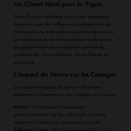
Un Climat Idéal pour la Vigne
Saint-Émilion bénéficie d’un climat océanique
tempéré, avec des influences continentales qui
favorisent une maturation optimale des raisins.
La combinaison de températures modérées et
de précipitations bien réparties permet de
produire des vins équilibrés, alliant finesse et
puissance.
L’Impact du Terroir sur les Cépages
Les caractéristiques du terroir influencent
directement l’expression des cépages principaux :
Merlot
: Majoritaire, il s’épanouit
particulièrement sur les sols argilo-calcaires,
apportant rondeur et souplesse aux vins.
Cabernet Franc
: Il trouve son équilibre sur les