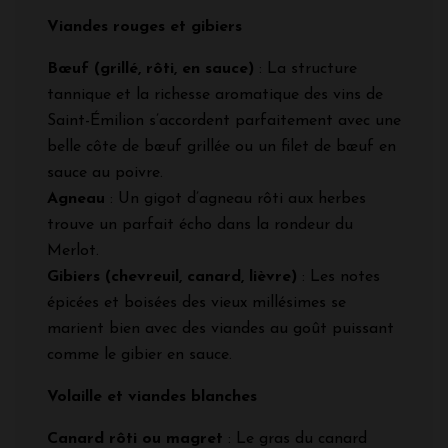
Viandes rouges et gibiers
Bœuf (grillé, rôti, en sauce)
: La structure
tannique et la richesse aromatique des vins de
Saint-Émilion s’accordent parfaitement avec une
belle côte de bœuf grillée ou un filet de bœuf en
sauce au poivre.
Agneau
: Un gigot d’agneau rôti aux herbes
trouve un parfait écho dans la rondeur du
Merlot.
Gibiers (chevreuil, canard, lièvre)
: Les notes
épicées et boisées des vieux millésimes se
marient bien avec des viandes au goût puissant
comme le gibier en sauce.
Volaille et viandes blanches
Canard rôti ou magret
: Le gras du canard