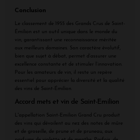
Conclusion
Le classement de 1955 des Grands Crus de Saint-
Émilion est un outil unique dans le monde du
vin, garantissant une reconnaissance méritée
aux meilleurs domaines. Son caractère évolutif,
bien que sujet à débat, permet d’assurer une
excellence constante et de stimuler l’innovation.
Pour les amateurs de vin, il reste un repère
essentiel pour apprécier la diversité et la qualité
des vins de Saint-Émilion.
Accord mets et vin de Saint-Emilion
L'appellation Saint-Emilion Grand Cru produit
des vins qui dévoilent au nez des notes de mûre
et de groseille, de prune et de pruneau, aux
parfums de violette et de menthe. Parfois, de