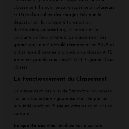
classement. Ils sont ensuite jugés selon plusieurs
critères d'un cahier des charges tels que la
dégustation, la notoriété (promotion,
distribution, valorisation), le terroir et la
conduite de l'exploitation. Le classement des
grands crus a été dévoilé récemment en 2022 et
a distingué 2 premiers grands crus classés A, 12
premiers grands crus classés B et 71 grands Crus
classés
Le Fonctionnement du Classement
Le classement des vins de Saint-Émilion repose
sur une évaluation rigoureuse réalisée par un
jury indépendant. Plusieurs critères sont pris en
compte :
La qualité des vins
: évaluée sur plusieurs