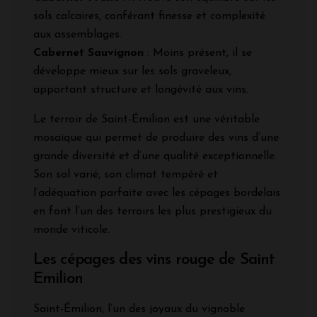
sols calcaires, conférant finesse et complexité
aux assemblages.
Cabernet Sauvignon
: Moins présent, il se
développe mieux sur les sols graveleux,
apportant structure et longévité aux vins.
Le terroir de Saint-Émilion est une véritable
mosaïque qui permet de produire des vins d’une
grande diversité et d’une qualité exceptionnelle.
Son sol varié, son climat tempéré et
l’adéquation parfaite avec les cépages bordelais
en font l’un des terroirs les plus prestigieux du
monde viticole.
Les cépages des vins rouge de Saint
Emilion
Saint-Émilion, l’un des joyaux du vignoble