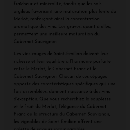
fraîcheur et minéralité, tandis que les sols
argileux favorisent une maturation plus lente du
Merlot, renforçant ainsi la concentration
aromatique des vins. Les graves, quant à elles,
permettent une meilleure maturation du
Cabernet Sauvignon.
Les vins rouges de Saint-Émilion doivent leur
richesse et leur équilibre à l’harmonie parfaite
entre le Merlot, le Cabernet Franc et le
Cabernet Sauvignon. Chacun de ces cépages
apporte des caractéristiques spécifiques qui, une
fois assemblées, donnent naissance à des vins
d’exception. Que vous recherchiez la souplesse
et le fruit du Merlot, l’élégance du Cabernet
Franc ou la structure du Cabernet Sauvignon,
les vignobles de Saint-Émilion offrent une
palette de saveurs incomparables.