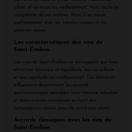
gibier et de musc au vieillissement. Voici toute la
complexité de ses arômes. Ainsi, il se marie
parfaitement avec les viandes rouges et les
plats en sauce.
Les caractéristiques des vins de
Saint-Émilion
Les vins de Saint-Émilion se distinguent par leur
structure tannique et équilibrée, leur souplesse
et leur aptitude au vieillissement. Ces éléments
influencent directement les accords
gastronomiques possibles. Leur texture veloutée
et leurs arômes complexes en font des
compagnons idéaux pour de nombreux plats.
Accords classiques avec les vins de
Saint-Émilion