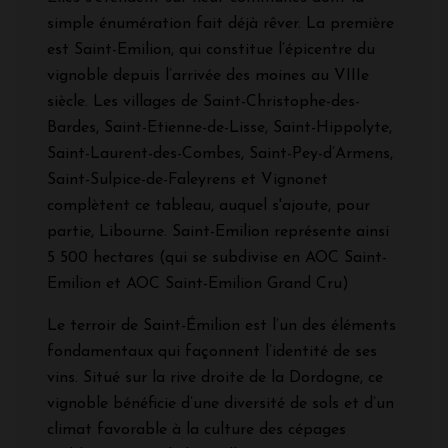
simple énumération fait déjà rêver. La première
est Saint-Emilion, qui constitue l’épicentre du
vignoble depuis l’arrivée des moines au VIIIe
siècle. Les villages de Saint-Christophe-des-
Bardes, Saint-Etienne-de-Lisse, Saint-Hippolyte,
Saint-Laurent-des-Combes, Saint-Pey-d’Armens,
Saint-Sulpice-de-Faleyrens et Vignonet
complètent ce tableau, auquel s'ajoute, pour
partie, Libourne. Saint-Emilion représente ainsi
5 500 hectares (qui se subdivise en AOC Saint-
Emilion et AOC Saint-Emilion Grand Cru)
Le terroir de Saint-Émilion est l’un des éléments
fondamentaux qui façonnent l’identité de ses
vins. Situé sur la rive droite de la Dordogne, ce
vignoble bénéficie d’une diversité de sols et d’un
climat favorable à la culture des cépages