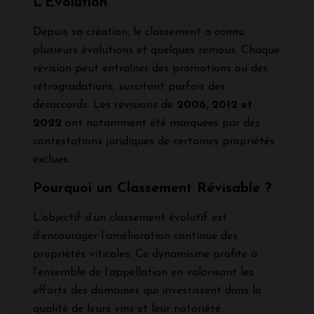
L’Évolution
Depuis sa création, le classement a connu
plusieurs évolutions et quelques remous. Chaque
révision peut entraîner des promotions ou des
rétrogradations, suscitant parfois des
désaccords. Les révisions de
2006, 2012 et
2022
ont notamment été marquées par des
contestations juridiques de certaines propriétés
exclues.
Pourquoi un Classement Révisable ?
L’objectif d’un classement évolutif est
d’encourager l’amélioration continue des
propriétés viticoles. Ce dynamisme profite à
l’ensemble de l’appellation en valorisant les
efforts des domaines qui investissent dans la
qualité de leurs vins et leur notoriété.