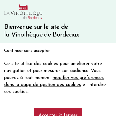
10€ de remise immédiate sur votre première commande
avec le code BIENVINO10
Une question ?
05 57 10 41 41
Bienvenue sur le site de
la Vinothèque de Bordeaux
Recevez 5€
Continuer sans accepter
en bon d'achat
Accueil
Bordeaux
Le Différent de Château FERRAND
en vous inscrivant à notre newsletter
Ce site utilise des cookies pour améliorer votre
navigation et pour mesurer son audience. Vous
Votre
pouvez à tout moment
modifier vos préférences
email
dans la page de gestion des cookies
et interdire
En m’abonnant, j’accepte de recevoir la newsletter de la
ces cookies.
Vinothèque de Bordeaux.
Minimum de commande de 50€ h
frais de port. Durée de validité d’un mois
Accepter & fermer