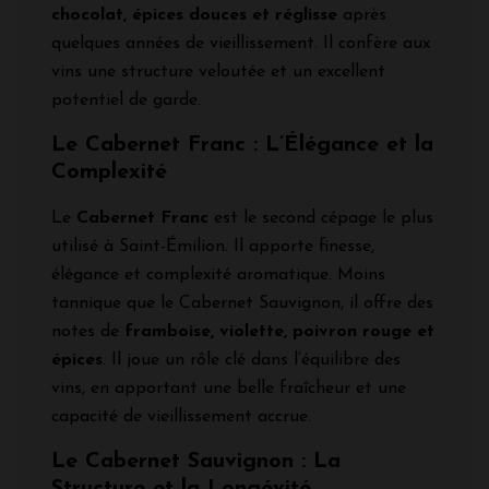
chocolat, épices douces et réglisse
après
quelques années de vieillissement. Il confère aux
vins une structure veloutée et un excellent
potentiel de garde.
Le Cabernet Franc : L’Élégance et la
Complexité
Le
Cabernet Franc
est le second cépage le plus
utilisé à Saint-Émilion. Il apporte finesse,
élégance et complexité aromatique. Moins
tannique que le Cabernet Sauvignon, il offre des
notes de
framboise, violette, poivron rouge et
épices
. Il joue un rôle clé dans l’équilibre des
vins, en apportant une belle fraîcheur et une
capacité de vieillissement accrue.
Le Cabernet Sauvignon : La
Structure et la Longévité