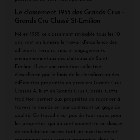
Le classement 1955 des Grands Crus -
Grands Cru Classé St-Emilion
Né en 1955, ce classement révisable tous les 10
ans, met en lumière le travail d'excellence des
différents terroirs, vins, et engagements
environnementaux des châteaux de Saint-
Emilion. Il vise une ambition collective
d'excellence par le biais de la classification des
différentes propriétés en premiers Grands Crus
Classés A, B et en Grands Crus Classés. Cette
tradition permet aux propriétés de rayonner à
travers le monde en leur conférant un gage de
qualité. Ce travail n'est pas de tout repos pour
les propriétés, qui doivent soumettre un dossier
de candidature nécessitant un investissement
conséquent pour espérer apparaître dans le