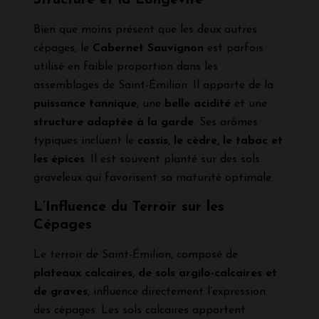
Bien que moins présent que les deux autres
cépages, le
Cabernet Sauvignon
est parfois
utilisé en faible proportion dans les
assemblages de Saint-Émilion. Il apporte de la
puissance tannique
, une
belle acidité
et une
structure adaptée à la garde
. Ses arômes
typiques incluent le
cassis, le cèdre, le tabac et
les épices
. Il est souvent planté sur des sols
graveleux qui favorisent sa maturité optimale.
L’Influence du Terroir sur les
Cépages
Le terroir de Saint-Émilion, composé de
plateaux calcaires, de sols argilo-calcaires et
de graves
, influence directement l’expression
des cépages. Les sols calcaires apportent