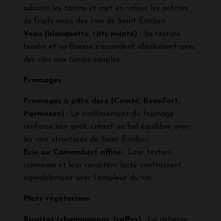
adoucit les tanins et met en valeur les arômes
de fruits noirs des vins de Saint-Émilion.
Veau (blanquette, rôti, mijoté)
: Sa texture
tendre et sa finesse s’accordent idéalement avec
des vins aux tanins souples.
Fromages
Fromages à pâte dure (Comté, Beaufort,
Parmesan)
: Le vieillissement du fromage
renforce son goût, créant un bel équilibre avec
les vins structurés de Saint-Émilion.
Brie ou Camembert affiné
: Leur texture
crémeuse et leur caractère lacté contrastent
agréablement avec l’ampleur du vin.
Plats végétariens
Risottos (champignons, truffes)
: La richesse