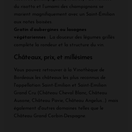
du risotto et l’umami des champignons se
marient magnifiquement avec un Saint-Émilion
aux notes boisées.
Gratin d’aubergines ou lasagnes
végétariennes
: La douceur des légumes grillés
complète la rondeur et la structure du vin.
Châteaux, prix, et millésimes
Vous pouvez retrouver à la Vinothèque de
Bordeaux les châteaux les plus reconnus de
l'appellation Saint-Emilion et Saint-Emilion
Grand Cru (Château Cheval Blanc, Château
Ausone, Château Pavie, Château Angelus...) mais
également d'autres domaines telles que le
Château Grand Corbin-Despagne.