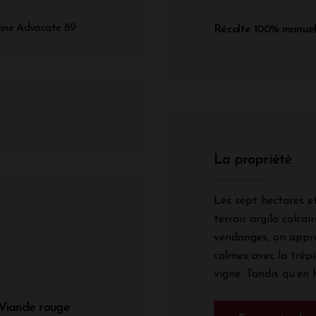
Wine Advocate 89
Récolte 100% manuel
La propriété
Les sept hectares et
terroir argilo calc
vendanges, on appré
calmes avec la trépi
vigne. Tandis qu’en hi
Viande rouge