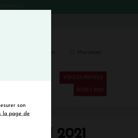
BIENVINO10
fermer
 41 41
Connexion
Mon panier
€
wsletter
VENTES PRIVÉES
Spiritueux
ROSÉS 2025
mesurer son
sletter de la
s la page de
de de 50€ hors
 mois
ESSION 2021