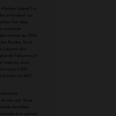
nt-Emilion Grand Cru
es s’étendent sur
tion fait déjà
ui constitue
e des moines au VIIIe
-des-Bardes, Saint-
nt-Laurent-des-
pice-de-Faleyrens et
l s'ajoute, pour
nte ainsi 5 500
nt-Emilion et AOC
s éléments
de ses vins. Situé
gnoble bénéficie
avorable à la culture