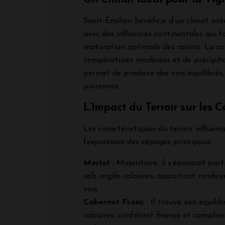
Saint-Émilion bénéficie d’un climat oc
avec des influences continentales qui f
maturation optimale des raisins. La c
températures modérées et de précipita
permet de produire des vins équilibrés, 
puissance.
L’Impact du Terroir sur les 
Les caractéristiques du terroir influen
l’expression des cépages principaux :
Merlot
: Majoritaire, il s’épanouit part
sols argilo-calcaires, apportant rondeu
vins.
Cabernet Franc
: Il trouve son équilibr
calcaires, conférant finesse et complex