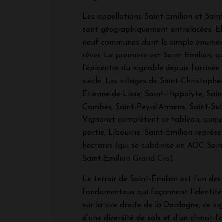
Les appellations Saint-Emilion et Sai
sont géographiquement entrelacées. Ell
neuf communes dont la simple énuméra
rêver. La première est Saint-Emilion, q
l’épicentre du vignoble depuis l’arrivé
siècle. Les villages de Saint-Christophe
Etienne-de-Lisse, Saint-Hippolyte, Sai
Combes, Saint-Pey-d’Armens, Saint-Sul
Vignonet complètent ce tableau, auque
partie, Libourne. Saint-Emilion représe
hectares (qui se subdivise en AOC Sai
Saint-Emilion Grand Cru)
Le terroir de Saint-Émilion est l’un de
fondamentaux qui façonnent l’identité 
sur la rive droite de la Dordogne, ce vi
d’une diversité de sols et d’un climat f