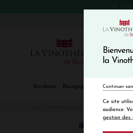
10€ de re
VinoBlog
Bienvenu
la Vino
Bordeaux
Bourgogne
Nos Régions
Continuer san
Ce site util
Accueil
Bordeaux
Château LA CONFESSION
audience. V
gestion des 