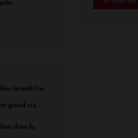
En savoir plus
grillée
ilion Grand Cru
on grand cru :
lion dans la