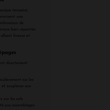
éanique tempéré,
avorisent une
ombinaison de
tions bien réparties
alliant finesse et
Cépages
cent directement
iculièrement sur les
r et souplesse aux
e sur les sols
ité aux assemblages.