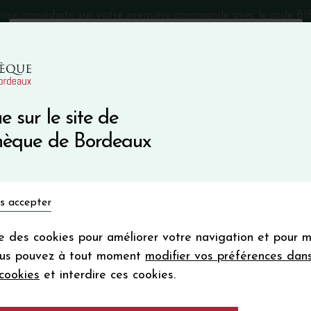
mise immédiate sur votre première commande avec le code 
Catalogue Primeurs 2025
Qui sommes-nous
05 57 10
e sur le site de
Recevez 5
thèque de Bordeaux
en bon d'achat
en vous inscrivant à notre ne
Vins du monde
Primeurs
Bio & Cie
Champagne
s accepter
Votre
email
ise des cookies pour améliorer votre navigation et pour 
En m’abonnant, j’accepte de recevoir la new
ous pouvez à tout moment
modifier vos préférences dan
Vinothèque de Bordeaux.
Minimum de comman
cookies
et interdire ces cookies.
frais de port. Durée de validité d’un
Château LA CONF