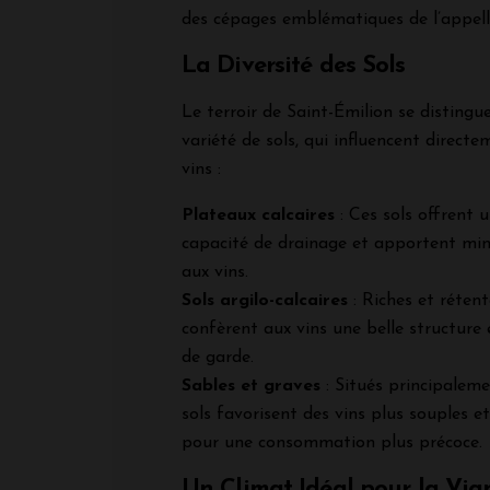
des cépages emblématiques de l’appell
La Diversité des Sols
Le terroir de Saint-Émilion se disting
variété de sols, qui influencent directe
vins :
Plateaux calcaires
: Ces sols offrent u
capacité de drainage et apportent miné
aux vins.
Sols argilo-calcaires
: Riches et rétente
confèrent aux vins une belle structure 
de garde.
Sables et graves
: Situés principaleme
sols favorisent des vins plus souples et
pour une consommation plus précoce.
Un Climat Idéal pour la Vig