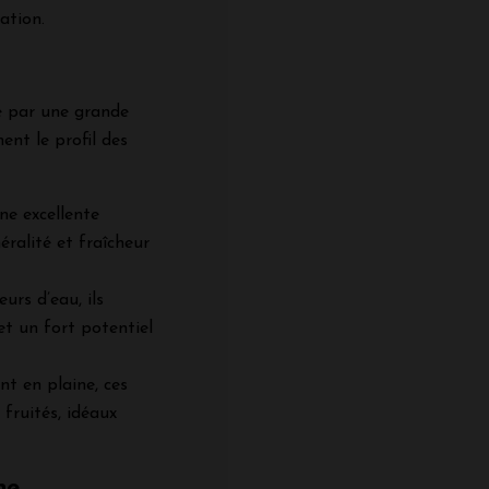
ation.
ue par une grande
ment le profil des
ne excellente
ralité et fraîcheur
urs d’eau, ils
et un fort potentiel
nt en plaine, ces
 fruités, idéaux
ne