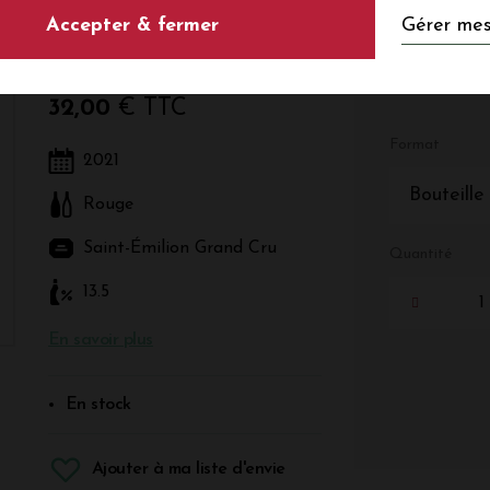
Gérer mes
Accepter & fermer
Rouge - Bordeaux - Saint-Émilion Grand Cru
32,00
€ TTC
Format
2021
Bouteille
Rouge
Saint-Émilion Grand Cru
Quantité
13.5
En savoir plus
En stock
Ajouter à ma liste d'envie