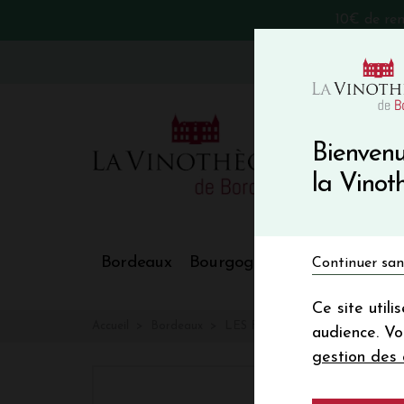
10€ de re
VinoBlog
Bienvenu
la Vino
Bordeaux
Bourgogne
Nos Régions
Continuer san
Ce site util
Accueil
Bordeaux
LES FORTS DE LATOUR
audience. V
gestion des 