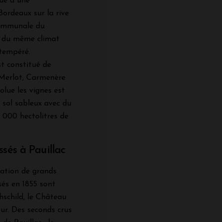
tué à une
ordeaux sur la rive
communale du
ie du même climat
 tempéré.
t constitué de
Merlot, Carmenère
volue les vignes est
 sol sableux avec du
4 000 hectolitres de
sés à Pauillac
ration de grands
sés en 1855 sont
thschild, le Château
ur. Des seconds crus