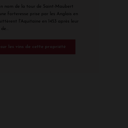
on nom de la tour de Saint-Maubert
'une forteresse prise par les Anglais en
uittèrent l'Aquitaine en 1453 après leur
de...
 sur les vins de cette propriété