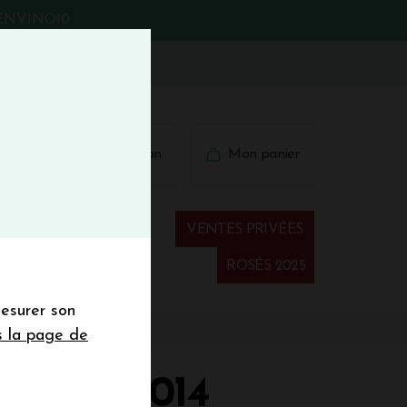
BIENVINO10
fermer
 41 41
Connexion
Mon panier
€
wsletter
VENTES PRIVÉES
Spiritueux
ROSÉS 2025
mesurer son
sletter de la
s la page de
de de 50€ hors
 mois
TOUR 2014