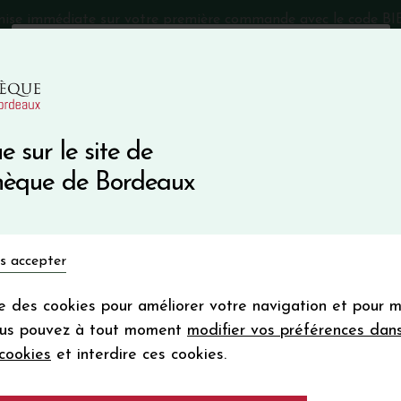
mise immédiate sur votre première commande avec le code 
Catalogue Primeurs 2025
Qui sommes-nous
05 57 10
e sur le site de
Recevez 5
thèque de Bordeaux
en bon d'achat
en vous inscrivant à notre ne
Vins du monde
Primeurs
Bio & Cie
Champagne
s accepter
Votre
email
ise des cookies pour améliorer votre navigation et pour 
En m’abonnant, j’accepte de recevoir la new
ous pouvez à tout moment
modifier vos préférences dan
Vinothèque de Bordeaux.
Minimum de comman
cookies
et interdire ces cookies.
frais de port. Durée de validité d’un
LES FORTS DE LA