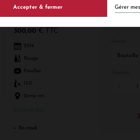
Gérer mes
Accepter & fermer
Rouge - Bordeaux - Pauillac
300,00
€ TTC
Format
2014
Bouteille
Rouge
Pauillac
Quantité
13.0
2ème vin
En savoir plus
En stock