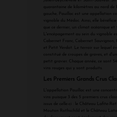
Julien-Beychevelle et Saint-Sauveur. Si
quarantaine de kilomètres au nord de B
gauche, Pauillac est une appellation 
vignoble du Médoc. Ainsi, elle bénéfic
que ce dernier, un climat océanique et
L'encépagement au sein du vignoble es
Cabernet Franc, Cabernet Sauvignon, 
et Petit Verdot. Le terroir sur lequel é
constitué de croupes de graves, et d'un
petit gravier. Chaque année, ce sont 5
vins rouges qui y sont produits.
Les Premiers Grands Crus Clas
L'appellation Pauillac est une concent
vins puisque 3 des 5 premiers crus clas
issus de celle-ci : le Château Lafite-Ro
Mouton Rothschild et le Château Lato