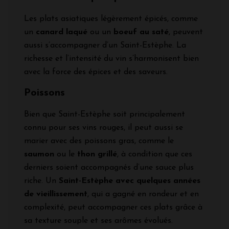
Les plats asiatiques légèrement épicés, comme
un
canard laqué
ou un
boeuf au saté
, peuvent
aussi s’accompagner d’un Saint-Estèphe. La
richesse et l’intensité du vin s’harmonisent bien
avec la force des épices et des saveurs.
Poissons
Bien que Saint-Estèphe soit principalement
connu pour ses vins rouges, il peut aussi se
marier avec des poissons gras, comme le
saumon
ou le
thon grillé
, à condition que ces
derniers soient accompagnés d’une sauce plus
riche. Un
Saint-Estèphe avec quelques années
de vieillissement
, qui a gagné en rondeur et en
complexité, peut accompagner ces plats grâce à
sa texture souple et ses arômes évolués.