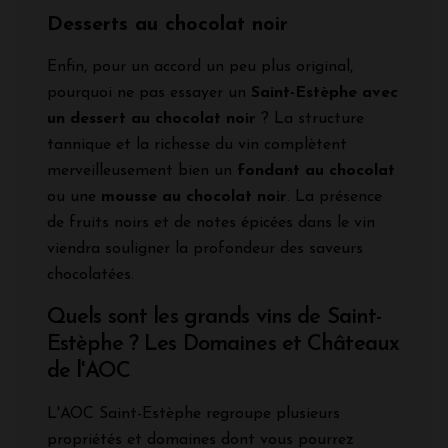
Desserts au chocolat noir
Enfin, pour un accord un peu plus original,
pourquoi ne pas essayer un
Saint-Estèphe avec
un dessert au chocolat noir
? La structure
tannique et la richesse du vin complètent
merveilleusement bien un
fondant au chocolat
ou une
mousse au chocolat noir
. La présence
de fruits noirs et de notes épicées dans le vin
viendra souligner la profondeur des saveurs
chocolatées.
Quels sont les grands vins de Saint-
Estèphe ? Les Domaines et Châteaux
de l'AOC
L'AOC Saint-Estèphe regroupe plusieurs
propriétés et domaines dont vous pourrez