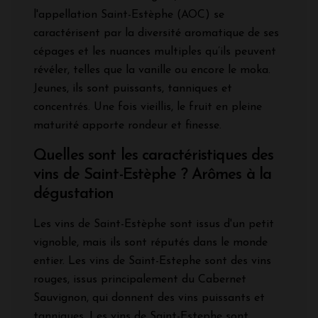
l'appellation Saint-Estèphe (AOC) se
caractérisent par la diversité aromatique de ses
cépages et les nuances multiples qu’ils peuvent
révéler, telles que la vanille ou encore le moka.
Jeunes, ils sont puissants, tanniques et
concentrés. Une fois vieillis, le fruit en pleine
maturité apporte rondeur et finesse.
Quelles sont les caractéristiques des
vins de Saint-Estèphe ? Arômes à la
dégustation
Les vins de Saint-Estèphe sont issus d'un petit
vignoble, mais ils sont réputés dans le monde
entier. Les vins de Saint-Estephe sont des vins
rouges, issus principalement du Cabernet
Sauvignon, qui donnent des vins puissants et
tanniques. Les vins de Saint-Estephe sont