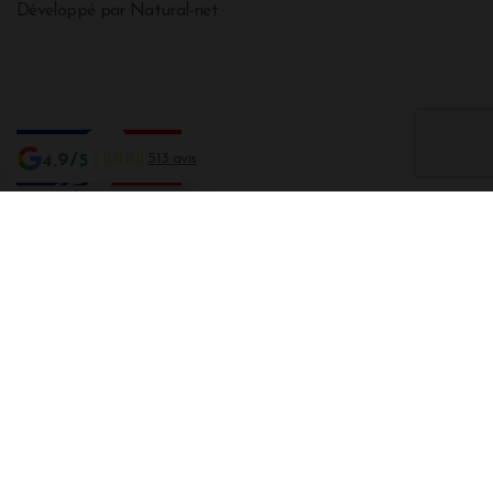
Développé par Natural-net
4.9/5
513 avis
Interdiction de vente de boissons alcooliques aux mineurs de moins de 18
ans
La preuve de majorité de l'acheteur est exigée au moment de la vente en
ligne CODE DE LA SANTE PUBLIQUE, ART. L. 3342-1 et L. 3353-3
L'abus d'alcool est dangereux pour la santé. Sachez consommer avec
modération.