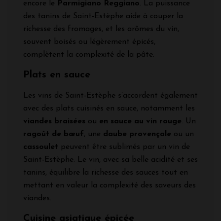
encore le
Parmigiano Reggiano
. La puissance
des tanins de Saint-Estèphe aide à couper la
richesse des fromages, et les arômes du vin,
souvent boisés ou légèrement épicés,
complètent la complexité de la pâte.
Plats en sauce
Les vins de Saint-Estèphe s’accordent également
avec des plats cuisinés en sauce, notamment les
viandes braisées
ou
en sauce au vin rouge
. Un
ragoût de bœuf
, une
daube provençale
ou un
cassoulet
peuvent être sublimés par un vin de
Saint-Estèphe. Le vin, avec sa belle acidité et ses
tanins, équilibre la richesse des sauces tout en
mettant en valeur la complexité des saveurs des
viandes.
Cuisine asiatique épicée