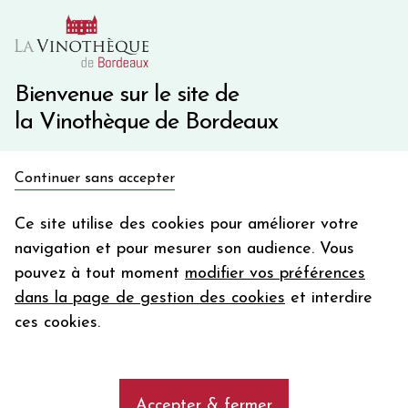
10€ de remise immédiate sur votre première commande
avec le code BIENVINO10
Une question ?
05 57 10 41 41
Bienvenue sur le site de
la Vinothèque de Bordeaux
Recevez 5€
Continuer sans accepter
en bon d'achat
Accueil
Bordeaux
Château LILIAN LADOUYS
en vous inscrivant à notre newsletter
Ce site utilise des cookies pour améliorer votre
navigation et pour mesurer son audience. Vous
Votre
pouvez à tout moment
modifier vos préférences
email
dans la page de gestion des cookies
et interdire
En m’abonnant, j’accepte de recevoir la newsletter de la
ces cookies.
Vinothèque de Bordeaux.
Minimum de commande de 50€ h
frais de port. Durée de validité d’un mois
Accepter & fermer