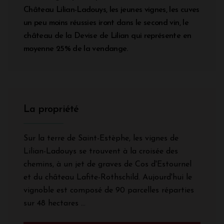
Château Lilian-Ladouys, les jeunes vignes, les cuves
un peu moins réussies iront dans le second vin, le
château de la Devise de Lilian qui représente en
moyenne 25% de la vendange.
La propriété
Sur la terre de Saint-Estèphe, les vignes de
Lilian-Ladouys se trouvent à la croisée des
chemins, à un jet de graves de Cos d'Estournel
et du château Lafite-Rothschild. Aujourd'hui le
vignoble est composé de 90 parcelles réparties
sur 48 hectares ...