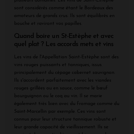
plusieurs domaines. Les vins de Saint-Estephe
sont considérés comme étant le Bordeaux des
amateurs de grands crus. Ils sont équilibrés en
bouche et raviront vos papilles.
Quand boire un St-Estèphe et avec
quel plat ? Les accords mets et vins
Les vins de l'Appellation Saint-Estèphe sont des
vins rouges puissants et tanniques, issus
principalement du cépage cabernet sauvignon.
Ils s'accordent parfaitement avec les viandes
rouges grillées ou en sauce, comme le bœuf
bourguignon ou le coq au vin. Il se marie
également très bien avec du fromage comme du
Saint-Marcellin par exemple. Ces vins sont
connus pour leur structure tannique robuste et
leur grande capacité de vieillissement. Ils se