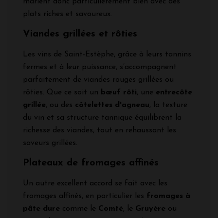
marient donc particulièrement bien avec des
plats riches et savoureux.
Viandes grillées et rôties
Les vins de Saint-Estèphe, grâce à leurs tannins
fermes et à leur puissance, s’accompagnent
parfaitement de viandes rouges grillées ou
rôties. Que ce soit un
bœuf rôti
, une
entrecôte
grillée
, ou des
côtelettes d'agneau
, la texture
du vin et sa structure tannique équilibrent la
richesse des viandes, tout en rehaussant les
saveurs grillées.
Plateaux de fromages affinés
Un autre excellent accord se fait avec les
fromages affinés, en particulier les
fromages à
pâte dure
comme le
Comté
, le
Gruyère
ou