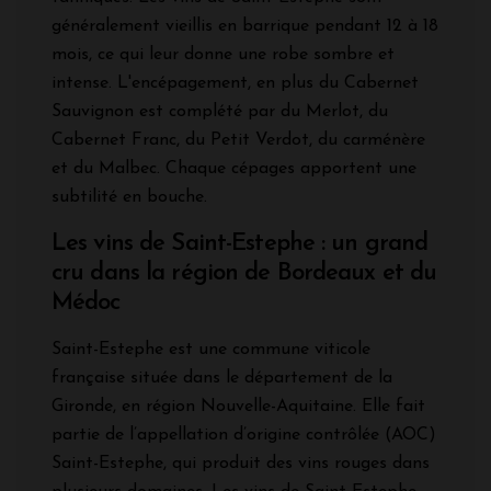
généralement vieillis en barrique pendant 12 à 18
mois, ce qui leur donne une robe sombre et
intense. L'encépagement, en plus du Cabernet
Sauvignon est complété par du Merlot, du
Cabernet Franc, du Petit Verdot, du carménère
et du Malbec. Chaque cépages apportent une
subtilité en bouche.
Les vins de Saint-Estephe : un grand
cru dans la région de Bordeaux et du
Médoc
Saint-Estephe est une commune viticole
française située dans le département de la
Gironde, en région Nouvelle-Aquitaine. Elle fait
partie de l’appellation d’origine contrôlée (AOC)
Saint-Estephe, qui produit des vins rouges dans