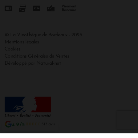
© La Vinothèque de Bordeaux - 2026
Mentions légales
Cookies
Conditions Générales de Ventes
Développé par Natural-net
4.9/5
513 avis
Interdiction de vente de boissons alcooliques aux mineurs de moins de 18