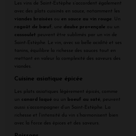
Les vins de Saint-Estèphe s’accordent également
avec des plats cuisinés en sauce, notamment les
viandes braisées
ou
en sauce au vin rouge
. Un
ragoût de bœuf
, une
daube provençale
ou un
cassoulet
peuvent être sublimés par un vin de
Saint-Estèphe. Le vin, avec sa belle acidité et ses
tanins, équilibre la richesse des sauces tout en
mettant en valeur la complexité des saveurs des
viandes.
Cuisine asiatique épicée
Les plats asiatiques légèrement épicés, comme
un
canard laqué
ou un
boeuf au saté
, peuvent
aussi s’accompagner d’un Saint-Estèphe. La
richesse et l’intensité du vin s’harmonisent bien
avec la force des épices et des saveurs.
Poissons