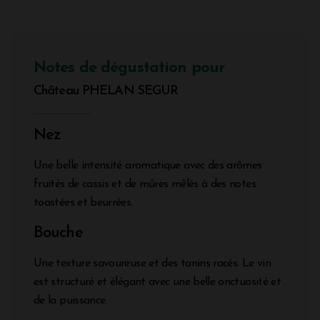
Notes de dégustation pour
Château PHELAN SEGUR
Nez
Une belle intensité aromatique avec des arômes
fruités de cassis et de mûres mêlés à des notes
toastées et beurrées.
Bouche
Une texture savoureuse et des tanins racés. Le vin
est structuré et élégant avec une belle onctuosité et
de la puissance.