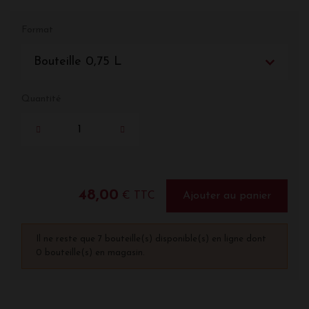
Format
Bouteille 0,75 L
Quantité
48,00
€ TTC
Ajouter au panier
Il ne reste que 7 bouteille(s) disponible(s) en ligne dont
0 bouteille(s) en magasin.