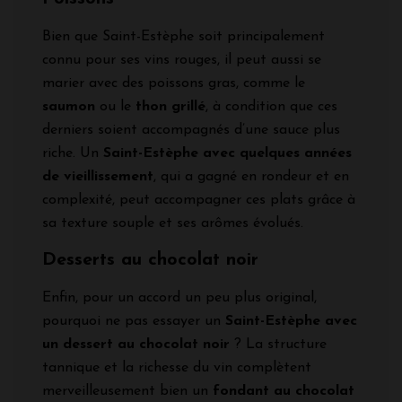
Bien que Saint-Estèphe soit principalement
connu pour ses vins rouges, il peut aussi se
marier avec des poissons gras, comme le
saumon
ou le
thon grillé
, à condition que ces
derniers soient accompagnés d’une sauce plus
riche. Un
Saint-Estèphe avec quelques années
de vieillissement
, qui a gagné en rondeur et en
complexité, peut accompagner ces plats grâce à
sa texture souple et ses arômes évolués.
Desserts au chocolat noir
Enfin, pour un accord un peu plus original,
pourquoi ne pas essayer un
Saint-Estèphe avec
un dessert au chocolat noir
? La structure
tannique et la richesse du vin complètent
merveilleusement bien un
fondant au chocolat