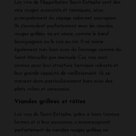
Les vins de l'Appellation Saint-Estèphe sont des
vins rouges puissants et tanniques, issus
principalement du cépage cabernet sauvignon.
Ils s'accordent parfaitement avec les viandes
rouges grillées ou en sauce, comme le bœuf
bourguignon ou le coq au vin. Il se marie
également très bien avec du fromage comme du
Saint-Marcellin par exemple. Ces vins sont
connus pour leur structure tannique robuste et
leur grande capacité de vieillissement. Ils se
marient donc particulièrement bien avec des
plats riches et savoureux.
Viandes grillées et rôties
Les vins de Saint-Estèphe, grâce à leurs tannins
fermes et à leur puissance, s’accompagnent
parfaitement de viandes rouges grillées ou