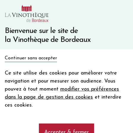
10€ de remise immédiate sur votre première commande
avec le code BIENVINO10
Une question ?
05 57 10 41 41
Bienvenue sur le site de
la Vinothèque de Bordeaux
Recevez 5€
Continuer sans accepter
en bon d'achat
Accueil
Bordeaux
Château PHELAN SEGUR
en vous inscrivant à notre newsletter
Ce site utilise des cookies pour améliorer votre
navigation et pour mesurer son audience. Vous
Votre
pouvez à tout moment
modifier vos préférences
email
dans la page de gestion des cookies
et interdire
En m’abonnant, j’accepte de recevoir la newsletter de la
ces cookies.
Vinothèque de Bordeaux.
Minimum de commande de 50€ h
frais de port. Durée de validité d’un mois
Accepter & fermer