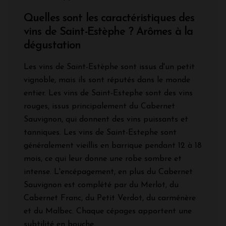
Quelles sont les caractéristiques des
vins de Saint-Estèphe ? Arômes à la
dégustation
Les vins de Saint-Estèphe sont issus d'un petit
vignoble, mais ils sont réputés dans le monde
entier. Les vins de Saint-Estephe sont des vins
rouges, issus principalement du Cabernet
Sauvignon, qui donnent des vins puissants et
tanniques. Les vins de Saint-Estephe sont
généralement vieillis en barrique pendant 12 à 18
mois, ce qui leur donne une robe sombre et
intense. L'encépagement, en plus du Cabernet
Sauvignon est complété par du Merlot, du
Cabernet Franc, du Petit Verdot, du carménère
et du Malbec. Chaque cépages apportent une
subtilité en bouche.