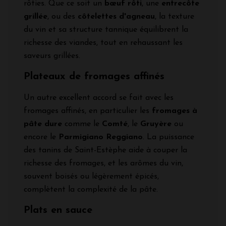
rôties. Que ce soit un
bœuf rôti
, une
entrecôte
grillée
, ou des
côtelettes d'agneau
, la texture
du vin et sa structure tannique équilibrent la
richesse des viandes, tout en rehaussant les
saveurs grillées.
Plateaux de fromages affinés
Un autre excellent accord se fait avec les
fromages affinés, en particulier les
fromages à
pâte dure
comme le
Comté
, le
Gruyère
ou
encore le
Parmigiano Reggiano
. La puissance
des tanins de Saint-Estèphe aide à couper la
richesse des fromages, et les arômes du vin,
souvent boisés ou légèrement épicés,
complètent la complexité de la pâte.
Plats en sauce