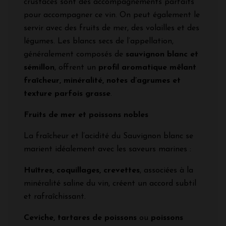
crustacés sont des accompagnements parfaits
pour accompagner ce vin. On peut également le
servir avec des fruits de mer, des volailles et des
légumes. Les blancs secs de l’appellation,
généralement composés de
sauvignon blanc et
sémillon
, offrent un
profil aromatique mêlant
fraîcheur, minéralité, notes d’agrumes et
texture parfois grasse
.
Fruits de mer et poissons nobles
La fraîcheur et l’acidité du Sauvignon blanc se
marient idéalement avec les saveurs marines :
Huîtres, coquillages, crevettes
, associées à la
minéralité saline du vin, créent un accord subtil
et rafraîchissant.
Ceviche, tartares de poissons
ou
poissons