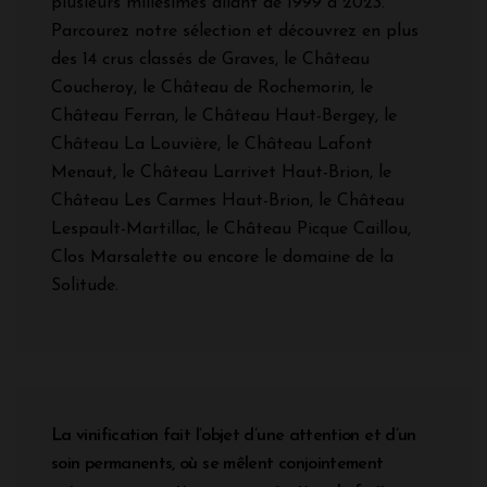
plusieurs millésimes allant de 1999 à 2023.
Parcourez notre sélection et découvrez en plus
des 14 crus classés de Graves, le Château
Coucheroy, le Château de Rochemorin, le
Château Ferran, le Château Haut-Bergey, le
Château La Louvière, le Château Lafont
Menaut, le Château Larrivet Haut-Brion, le
Château Les Carmes Haut-Brion, le Château
Lespault-Martillac, le Château Picque Caillou,
Clos Marsalette ou encore le domaine de la
Solitude.
La vinification fait l’objet d’une attention et d’un
soin permanents, où se mêlent conjointement