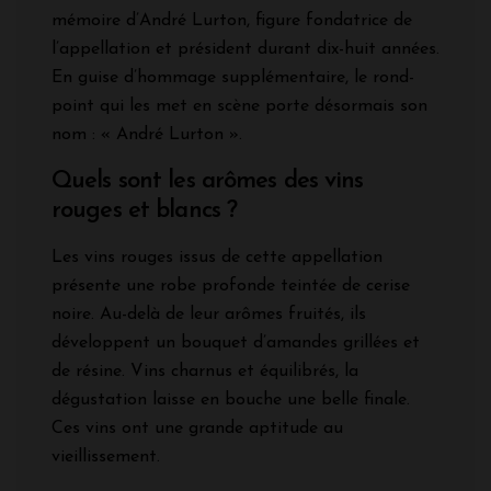
mémoire d’André Lurton, figure fondatrice de
l’appellation et président durant dix-huit années.
En guise d’hommage supplémentaire, le rond-
point qui les met en scène porte désormais son
nom : « André Lurton ».
Quels sont les arômes des vins
rouges et blancs ?
Les vins rouges issus de cette appellation
présente une robe profonde teintée de cerise
noire. Au-delà de leur arômes fruités, ils
développent un bouquet d’amandes grillées et
de résine. Vins charnus et équilibrés, la
dégustation laisse en bouche une belle finale.
Ces vins ont une grande aptitude au
vieillissement.