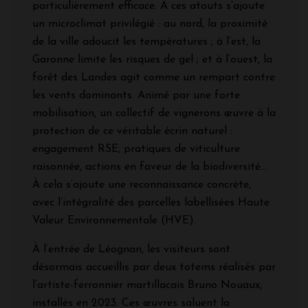
particulièrement efficace. À ces atouts s’ajoute
un microclimat privilégié : au nord, la proximité
de la ville adoucit les températures ; à l’est, la
Garonne limite les risques de gel ; et à l’ouest, la
forêt des Landes agit comme un rempart contre
les vents dominants. Animé par une forte
mobilisation, un collectif de vignerons œuvre à la
protection de ce véritable écrin naturel :
engagement RSE, pratiques de viticulture
raisonnée, actions en faveur de la biodiversité…
À cela s’ajoute une reconnaissance concrète,
avec l’intégralité des parcelles labellisées Haute
Valeur Environnementale (HVE).
À l’entrée de Léognan, les visiteurs sont
désormais accueillis par deux totems réalisés par
l’artiste-ferronnier martillacais Bruno Nouaux,
installés en 2023. Ces œuvres saluent la