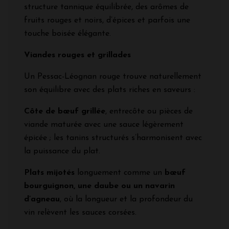
structure tannique équilibrée, des arômes de
fruits rouges et noirs, d’épices et parfois une
touche boisée élégante.
Viandes rouges et grillades
Un Pessac-Léognan rouge trouve naturellement
son équilibre avec des plats riches en saveurs :
Côte de bœuf grillée
, entrecôte ou pièces de
viande maturée avec une sauce légèrement
épicée ; les tanins structurés s’harmonisent avec
la puissance du plat.
Plats mijotés
longuement comme un
bœuf
bourguignon, une daube ou un navarin
d’agneau
, où la longueur et la profondeur du
vin relèvent les sauces corsées.