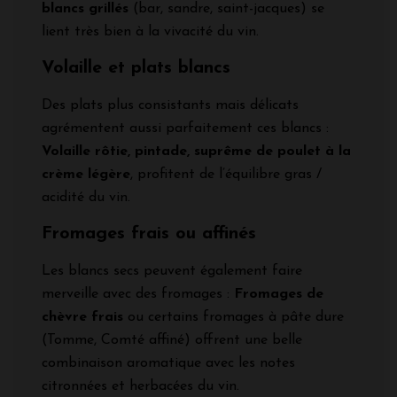
blancs grillés
(bar, sandre, saint-jacques) se
lient très bien à la vivacité du vin.
Volaille et plats blancs
Des plats plus consistants mais délicats
agrémentent aussi parfaitement ces blancs :
Volaille rôtie, pintade, suprême de poulet à la
crème légère
, profitent de l’équilibre gras /
acidité du vin.
Fromages frais ou affinés
Les blancs secs peuvent également faire
merveille avec des fromages :
Fromages de
chèvre frais
ou certains fromages à pâte dure
(Tomme, Comté affiné) offrent une belle
combinaison aromatique avec les notes
citronnées et herbacées du vin.