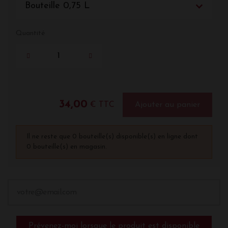
Bouteille 0,75 L
Quantité
34,00
€ TTC
Ajouter au panier
Il ne reste que 0 bouteille(s) disponible(s) en ligne dont
0 bouteille(s) en magasin.
Prévenez-moi lorsque le produit est disponible