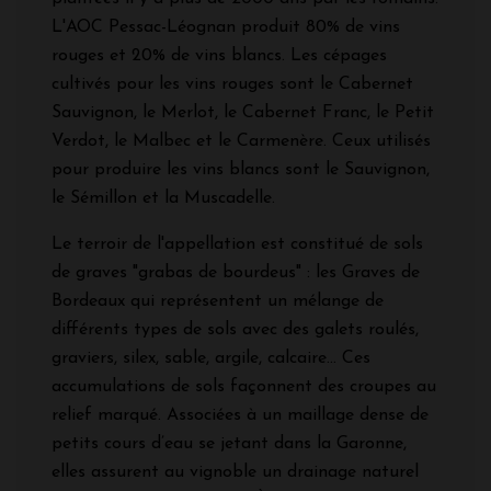
L'AOC Pessac-Léognan produit 80% de vins
rouges et 20% de vins blancs. Les cépages
cultivés pour les vins rouges sont le Cabernet
Sauvignon, le Merlot, le Cabernet Franc, le Petit
Verdot, le Malbec et le Carmenère. Ceux utilisés
pour produire les vins blancs sont le Sauvignon,
le Sémillon et la Muscadelle.
Le terroir de l'appellation est constitué de sols
de graves "grabas de bourdeus" : les Graves de
Bordeaux qui représentent un mélange de
différents types de sols avec des galets roulés,
graviers, silex, sable, argile, calcaire... Ces
accumulations de sols façonnent des croupes au
relief marqué. Associées à un maillage dense de
petits cours d’eau se jetant dans la Garonne,
elles assurent au vignoble un drainage naturel