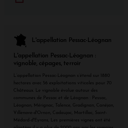
L'appellation Pessac-Léognan
L'appellation Pessac-Léognan :
vignoble, cépages, terroir
L’appellation Pessac-Léognan s’étend sur 1880
hectares avec 56 exploitations viticoles pour 70
Châteaux. Le vignoble évolue autour des
communes de Pessac et de Léognan : Pessac,
Léognan, Mérignac, Talence, Gradignan, Canéjan,
Villenave-d'Ornon, Cadaujac, Martillac, Saint-
Médard-d'Eyrans, Les premières vignes ont été
plantées il y a plus de 2000 ans par les romains.