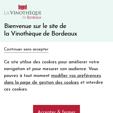
10€ de remise immédiate sur votre première commande
avec le code BIENVINO10
Une question ?
05 57 10 41 41
Bienvenue sur le site de
la Vinothèque de Bordeaux
Recevez 5€
Continuer sans accepter
en bon d'achat
Accueil
Bordeaux
Château OLIVIER
en vous inscrivant à notre newsletter
Ce site utilise des cookies pour améliorer votre
navigation et pour mesurer son audience. Vous
Votre
pouvez à tout moment
modifier vos préférences
email
dans la page de gestion des cookies
et interdire
En m’abonnant, j’accepte de recevoir la newsletter de la
ces cookies.
Vinothèque de Bordeaux.
Minimum de commande de 50€ h
frais de port. Durée de validité d’un mois
Accepter & fermer