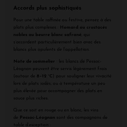
Accords plus sophistiqués
Pour une table raffinée ou festive, pensez à des
plats plus complexes :
Homard ou crustacés
nobles au beurre blanc safrané
, qui
s’accordent particulièrement bien avec des
blancs plus opulents de l’appellation.
Note de sommelier
: les blancs de Pessac-
Léognan peuvent être servis légèrement frais
(autour de
8–12 °C
) pour souligner leur vivacité
lors de plats iodés, ou à température un peu
plus élevée pour accompagner des plats en
sauce plus riches.
Que ce soit en rouge ou en blanc, les vins
de
Pessac-Léognan
sont des compagnons de
table d’exception :