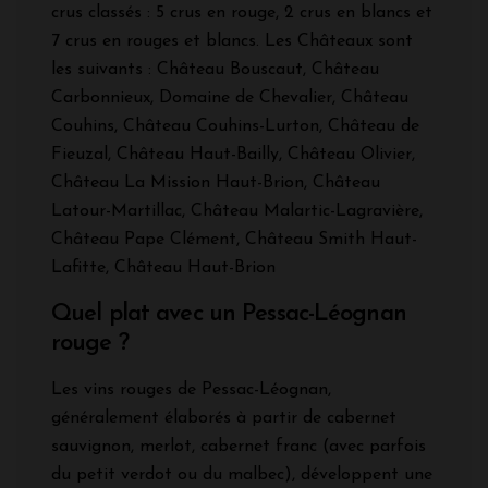
crus classés : 5 crus en rouge, 2 crus en blancs et
7 crus en rouges et blancs. Les Châteaux sont
les suivants : Château Bouscaut, Château
Carbonnieux, Domaine de Chevalier, Château
Couhins, Château Couhins-Lurton, Château de
Fieuzal, Château Haut-Bailly, Château Olivier,
Château La Mission Haut-Brion, Château
Latour-Martillac, Château Malartic-Lagravière,
Château Pape Clément, Château Smith Haut-
Lafitte, Château Haut-Brion
Quel plat avec un Pessac-Léognan
rouge ?
Les vins rouges de Pessac-Léognan,
généralement élaborés à partir de cabernet
sauvignon, merlot, cabernet franc (avec parfois
du petit verdot ou du malbec), développent une