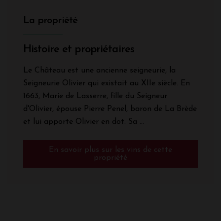
La propriété
Histoire et propriétaires
Le Château est une ancienne seigneurie, la
Seigneurie Olivier qui existait au XIIe siècle. En
1663, Marie de Lasserre, fille du Seigneur
d'Olivier, épouse Pierre Penel, baron de La Brède
et lui apporte Olivier en dot. Sa ...
En savoir plus sur les vins de cette
propriété