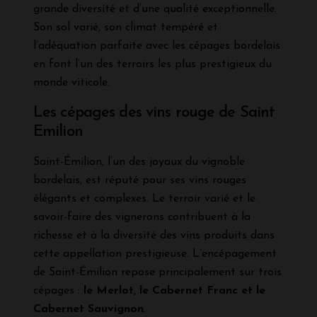
grande diversité et d’une qualité exceptionnelle.
Son sol varié, son climat tempéré et
l’adéquation parfaite avec les cépages bordelais
en font l’un des terroirs les plus prestigieux du
monde viticole.
Les cépages des vins rouge de Saint
Emilion
Saint-Émilion, l’un des joyaux du vignoble
bordelais, est réputé pour ses vins rouges
élégants et complexes. Le terroir varié et le
savoir-faire des vignerons contribuent à la
richesse et à la diversité des vins produits dans
cette appellation prestigieuse. L’encépagement
de Saint-Émilion repose principalement sur trois
cépages :
le Merlot, le Cabernet Franc et le
Cabernet Sauvignon
.