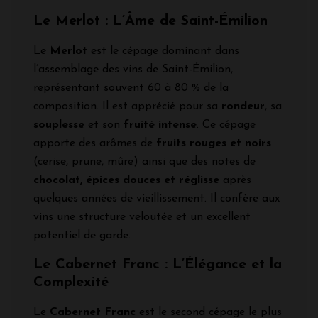
Le Merlot : L’Âme de Saint-Émilion
Le
Merlot
est le cépage dominant dans
l’assemblage des vins de Saint-Émilion,
représentant souvent 60 à 80 % de la
composition. Il est apprécié pour sa
rondeur
, sa
souplesse
et son
fruité intense
. Ce cépage
apporte des arômes de
fruits rouges et noirs
(cerise, prune, mûre) ainsi que des notes de
chocolat, épices douces et réglisse
après
quelques années de vieillissement. Il confère aux
vins une structure veloutée et un excellent
potentiel de garde.
Le Cabernet Franc : L’Élégance et la
Complexité
Le
Cabernet Franc
est le second cépage le plus