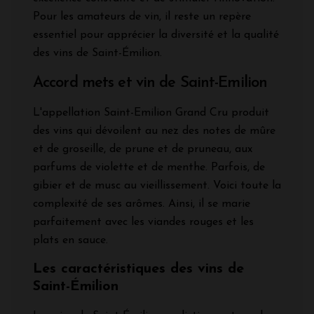
Pour les amateurs de vin, il reste un repère
essentiel pour apprécier la diversité et la qualité
des vins de Saint-Émilion.
Accord mets et vin de Saint-Emilion
L'appellation Saint-Emilion Grand Cru produit
des vins qui dévoilent au nez des notes de mûre
et de groseille, de prune et de pruneau, aux
parfums de violette et de menthe. Parfois, de
gibier et de musc au vieillissement. Voici toute la
complexité de ses arômes. Ainsi, il se marie
parfaitement avec les viandes rouges et les
plats en sauce.
Les caractéristiques des vins de
Saint-Émilion