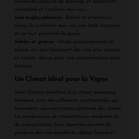
excellente capacité de drainage et apportent
minéralité et fraîcheur aux vins.
Sols argilo-calcaires
: Riches et rétenteurs
d’eau, ils confèrent aux vins une belle structure
et un fort potentiel de garde.
Sables et graves
: Situés principalement en
plaine, ces sols favorisent des vins plus souples
et fruités, idéaux pour une consommation plus
précoce.
Un Climat Idéal pour la Vigne
Saint-Émilion bénéficie d’un climat océanique
tempéré, avec des influences continentales qui
favorisent une maturation optimale des raisins.
La combinaison de températures modérées et
de précipitations bien réparties permet de
produire des vins équilibrés, alliant finesse et