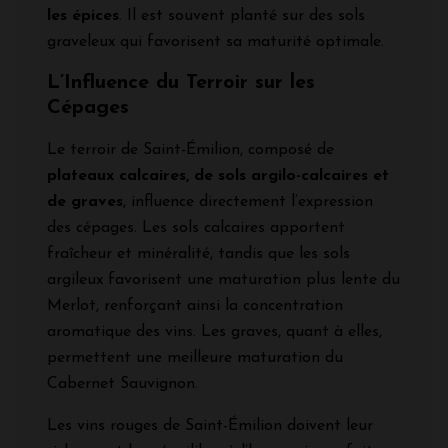
les épices
. Il est souvent planté sur des sols
graveleux qui favorisent sa maturité optimale.
L’Influence du Terroir sur les
Cépages
Le terroir de Saint-Émilion, composé de
plateaux calcaires, de sols argilo-calcaires et
de graves
, influence directement l’expression
des cépages. Les sols calcaires apportent
fraîcheur et minéralité, tandis que les sols
argileux favorisent une maturation plus lente du
Merlot, renforçant ainsi la concentration
aromatique des vins. Les graves, quant à elles,
permettent une meilleure maturation du
Cabernet Sauvignon.
Les vins rouges de Saint-Émilion doivent leur