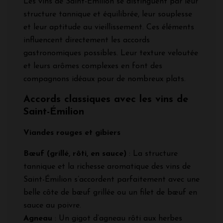
Les vins de Saint-Émilion se distinguent par leur
structure tannique et équilibrée, leur souplesse
et leur aptitude au vieillissement. Ces éléments
influencent directement les accords
gastronomiques possibles. Leur texture veloutée
et leurs arômes complexes en font des
compagnons idéaux pour de nombreux plats.
Accords classiques avec les vins de
Saint-Émilion
Viandes rouges et gibiers
Bœuf (grillé, rôti, en sauce)
: La structure
tannique et la richesse aromatique des vins de
Saint-Émilion s’accordent parfaitement avec une
belle côte de bœuf grillée ou un filet de bœuf en
sauce au poivre.
Agneau
: Un gigot d’agneau rôti aux herbes