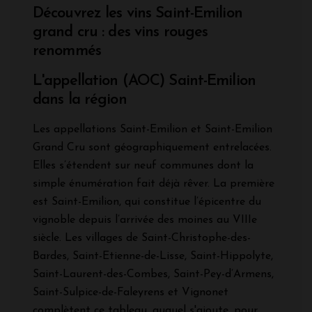
Découvrez les vins Saint-Emilion
grand cru : des vins rouges
renommés
L'appellation (AOC) Saint-Emilion
dans la région
Les appellations Saint-Emilion et Saint-Emilion
Grand Cru sont géographiquement entrelacées.
Elles s’étendent sur neuf communes dont la
simple énumération fait déjà rêver. La première
est Saint-Emilion, qui constitue l’épicentre du
vignoble depuis l’arrivée des moines au VIIIe
siècle. Les villages de Saint-Christophe-des-
Bardes, Saint-Etienne-de-Lisse, Saint-Hippolyte,
Saint-Laurent-des-Combes, Saint-Pey-d’Armens,
Saint-Sulpice-de-Faleyrens et Vignonet
complètent ce tableau, auquel s'ajoute, pour