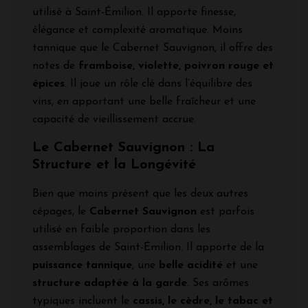
utilisé à Saint-Émilion. Il apporte finesse,
élégance et complexité aromatique. Moins
tannique que le Cabernet Sauvignon, il offre des
notes de
framboise, violette, poivron rouge et
épices
. Il joue un rôle clé dans l’équilibre des
vins, en apportant une belle fraîcheur et une
capacité de vieillissement accrue.
Le Cabernet Sauvignon : La
Structure et la Longévité
Bien que moins présent que les deux autres
cépages, le
Cabernet Sauvignon
est parfois
utilisé en faible proportion dans les
assemblages de Saint-Émilion. Il apporte de la
puissance tannique
, une
belle acidité
et une
structure adaptée à la garde
. Ses arômes
typiques incluent le
cassis, le cèdre, le tabac et