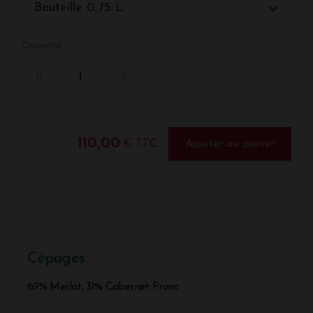
Bouteille 0,75 L
Quantité
110,00
€ TTC
Ajouter au panier
Cépages
69% Merlot, 31% Cabernet Franc