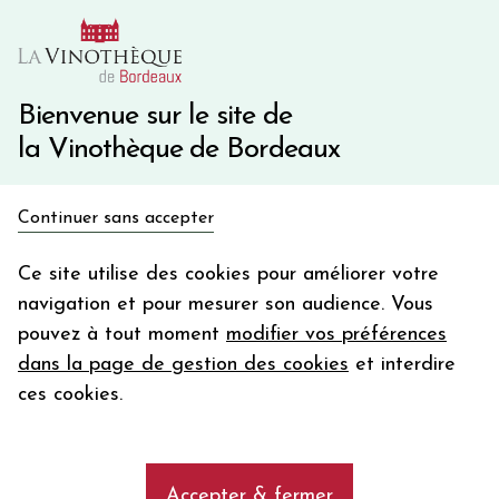
10€ de remise immédiate sur votre première commande
avec le code BIENVINO10
Une question ?
05 57 10 41 41
Bienvenue sur le site de
la Vinothèque de Bordeaux
Recevez 5€
Continuer sans accepter
en bon d'achat
Accueil
Bordeaux
Château QUINTUS
en vous inscrivant à notre newsletter
Ce site utilise des cookies pour améliorer votre
navigation et pour mesurer son audience. Vous
Votre
pouvez à tout moment
modifier vos préférences
email
dans la page de gestion des cookies
et interdire
En m’abonnant, j’accepte de recevoir la newsletter de la
ces cookies.
Vinothèque de Bordeaux.
Minimum de commande de 50€ h
frais de port. Durée de validité d’un mois
Accepter & fermer