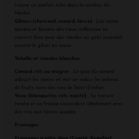
trouve un parfait écho dans la rondeur du
Merlot.
Gibiers (chevreuil, canard, lièvre)
: Les notes
épicées et boisées des vieux millésimes se
marient bien avec des viandes au goût puissant
comme le gibier en sauce.
Volaille et viandes blanches
Canard rôti ou magret
: Le gras du canard
adoucit les tanins et met en valeur les arômes
de fruits noirs des vins de Saint-Émilion.
Veau (blanquette, rôti, mijoté)
: Sa texture
tendre et sa finesse s’accordent idéalement avec
des vins aux tanins souples.
Fromages
Fromages à pâte dure (Comté, Beaufort,