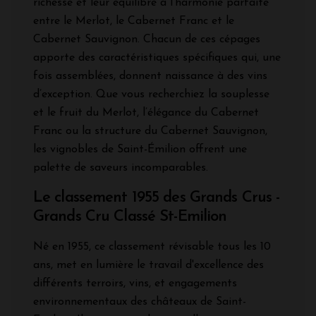
richesse et leur équilibre à l’harmonie parfaite
entre le Merlot, le Cabernet Franc et le
Cabernet Sauvignon. Chacun de ces cépages
apporte des caractéristiques spécifiques qui, une
fois assemblées, donnent naissance à des vins
d’exception. Que vous recherchiez la souplesse
et le fruit du Merlot, l’élégance du Cabernet
Franc ou la structure du Cabernet Sauvignon,
les vignobles de Saint-Émilion offrent une
palette de saveurs incomparables.
Le classement 1955 des Grands Crus -
Grands Cru Classé St-Emilion
Né en 1955, ce classement révisable tous les 10
ans, met en lumière le travail d'excellence des
différents terroirs, vins, et engagements
environnementaux des châteaux de Saint-