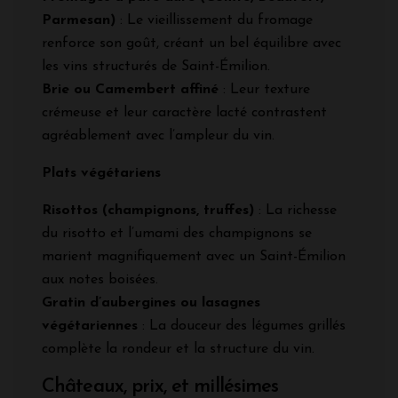
Parmesan)
: Le vieillissement du fromage
renforce son goût, créant un bel équilibre avec
les vins structurés de Saint-Émilion.
Brie ou Camembert affiné
: Leur texture
crémeuse et leur caractère lacté contrastent
agréablement avec l’ampleur du vin.
Plats végétariens
Risottos (champignons, truffes)
: La richesse
du risotto et l’umami des champignons se
marient magnifiquement avec un Saint-Émilion
aux notes boisées.
Gratin d’aubergines ou lasagnes
végétariennes
: La douceur des légumes grillés
complète la rondeur et la structure du vin.
Châteaux, prix, et millésimes