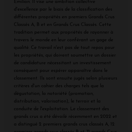
Emilion. Il vise une ambition collective
d'excellence par le biais de la classification des
différentes propriétés en premiers Grands Crus
Classés A, B et en Grands Crus Classés. Cette
tradition permet aux propriétés de rayonner à
travers le monde en leur conférant un gage de
qualité. Ce travail n'est pas de tout repos pour
les propriétés, qui doivent soumettre un dossier
de candidature nécessitant un investissement
conséquent pour espérer apparaître dans le
classement. Ils sont ensuite jugés selon plusieurs
critères d'un cahier des charges tels que la
dégustation, la notoriété (promotion,
distribution, valorisation), le terroir et la
conduite de l'exploitation. Le classement des
grands crus a été dévoilé récemment en 2022 et
a distingué 2 premiers grands crus classés A, 12
premiers grands crus classés B et 71 grands Crus