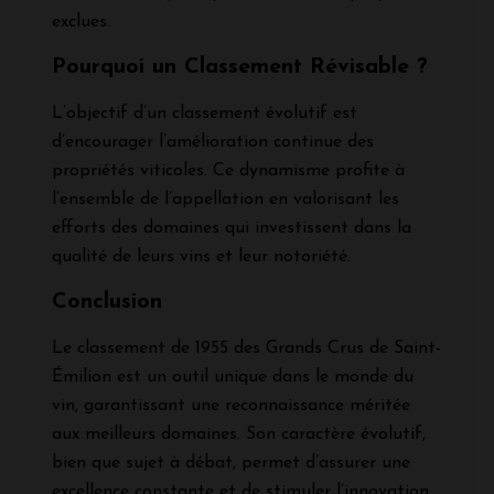
exclues.
Pourquoi un Classement Révisable ?
L’objectif d’un classement évolutif est
d’encourager l’amélioration continue des
propriétés viticoles. Ce dynamisme profite à
l’ensemble de l’appellation en valorisant les
efforts des domaines qui investissent dans la
qualité de leurs vins et leur notoriété.
Conclusion
Le classement de 1955 des Grands Crus de Saint-
Émilion est un outil unique dans le monde du
vin, garantissant une reconnaissance méritée
aux meilleurs domaines. Son caractère évolutif,
bien que sujet à débat, permet d’assurer une
excellence constante et de stimuler l’innovation.