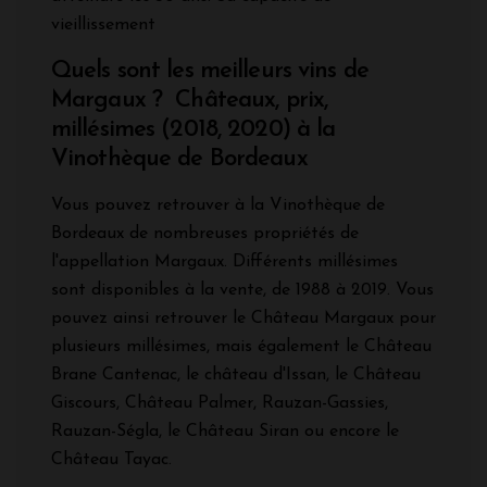
vieillissement
Quels sont les meilleurs vins de
Margaux ? Châteaux, prix,
millésimes (2018, 2020) à la
Vinothèque de Bordeaux
Vous pouvez retrouver à la Vinothèque de
Bordeaux de nombreuses propriétés de
l'appellation Margaux. Différents millésimes
sont disponibles à la vente, de 1988 à 2019. Vous
pouvez ainsi retrouver le Château Margaux pour
plusieurs millésimes, mais également le Château
Brane Cantenac, le château d'Issan, le Château
Giscours, Château Palmer, Rauzan-Gassies,
Rauzan-Ségla, le Château Siran ou encore le
Château Tayac.