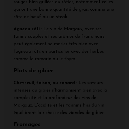
rouges bien grillées ou rôties, notamment celles
qui ont une bonne quantité de gras, comme une
côte de bœuf ou un steak.
Agneau rôti
: Le vin de Margaux, avec ses
tanins souples et ses arômes de fruits noirs,
peut également se marier très bien avec
l'agneau rôti, en particulier avec des herbes
comme le romarin ou le thym.
Plats de gibier
Chevreuil, faisan, ou canard
: Les saveurs
intenses du gibier s'harmonisent bien avec la
complexité et la profondeur des vins de
Margaux. L'acidité et les tannins fins du vin
équilibrent la richesse des viandes de gibier.
Fromages