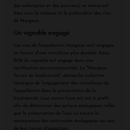
des aubergines et des poivrons) se marieront
bien avec la richesse et la profondeur des vins
de Margaux.
Un vignoble engagé
Les vins de l'appellation Margaux sont engagés
en faveur d'une viticulture plus durable. Ainsi,
80% du vignoble est engagé dans une
certification environnementale. Le "Margaux,
Terroir de biodiversité", démarche collective,
témoigne de l'engagement des viticulteurs de
l'appellation dans la préservation de la
biodiversité. Leur savoir-faire est mis à profit
afin de déterminer des actions écologiques telles
que la préservation de l'eau ou encore la
restauration des continuités écologiques au sein
de leur terroir d'exception.