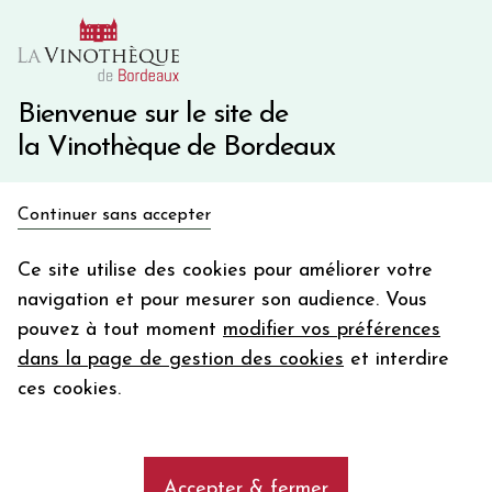
10€ de remise immédiate sur votre première commande
avec le code BIENVINO10
Une question ?
05 57 10 41 41
Bienvenue sur le site de
la Vinothèque de Bordeaux
Recevez 5€
Continuer sans accepter
en bon d'achat
Accueil
Bordeaux
Château MONBRISON
en vous inscrivant à notre newsletter
Ce site utilise des cookies pour améliorer votre
navigation et pour mesurer son audience. Vous
Votre
pouvez à tout moment
modifier vos préférences
email
dans la page de gestion des cookies
et interdire
En m’abonnant, j’accepte de recevoir la newsletter de la
ces cookies.
Vinothèque de Bordeaux.
Minimum de commande de 50€ h
frais de port. Durée de validité d’un mois
Accepter & fermer