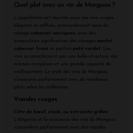
Quel plat avec un vin de Margaux ?
L'appellation est réputée pour ses vins rouges
élégants et raffinés, principalement issus du
cépage
cabernet sauvignon
, avec des
proportions significatives des cépages
merlot
,
cabernet franc
et parfois
petit verdot
. Ces
vins se caractérisent par une belle structure, des
arômes complexes et une grande capacité de
vieillissement. Le style des vins de Margaux
s'associera parfaitement avec de nombreux
plats selon les millésimes :
Viandes rouges
Côte de bœuf, steak, ou entrecôte grillée
:
L'élégance et la puissance des vins de Margaux
s'accordent parfaitement avec des viandes