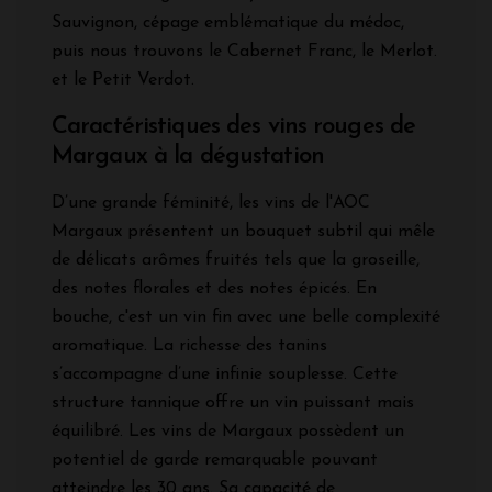
Sauvignon, cépage emblématique du médoc,
puis nous trouvons le Cabernet Franc, le Merlot.
et le Petit Verdot.
Caractéristiques des vins rouges de
Margaux à la dégustation
D’une grande féminité, les vins de l'AOC
Margaux présentent un bouquet subtil qui mêle
de délicats arômes fruités tels que la groseille,
des notes florales et des notes épicés. En
bouche, c'est un vin fin avec une belle complexité
aromatique. La richesse des tanins
s’accompagne d’une infinie souplesse. Cette
structure tannique offre un vin puissant mais
équilibré. Les vins de Margaux possèdent un
potentiel de garde remarquable pouvant
atteindre les 30 ans. Sa capacité de