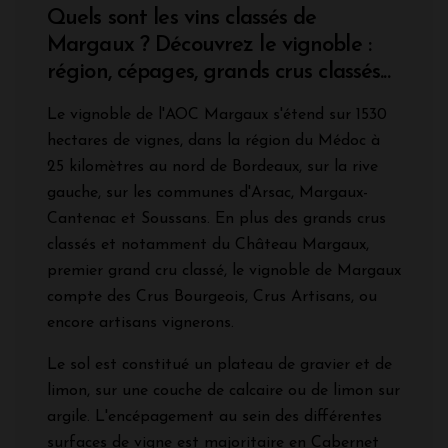
Quels sont les vins classés de
Margaux ? Découvrez le vignoble :
région, cépages, grands crus classés...
Le vignoble de l'AOC Margaux s'étend sur 1530
hectares de vignes, dans la région du Médoc à
25 kilomètres au nord de Bordeaux, sur la rive
gauche, sur les communes d'Arsac, Margaux-
Cantenac et Soussans. En plus des grands crus
classés et notamment du Château Margaux,
premier grand cru classé, le vignoble de Margaux
compte des Crus Bourgeois, Crus Artisans, ou
encore artisans vignerons.
Le sol est constitué un plateau de gravier et de
limon, sur une couche de calcaire ou de limon sur
argile. L'encépagement au sein des différentes
surfaces de vigne est majoritaire en Cabernet