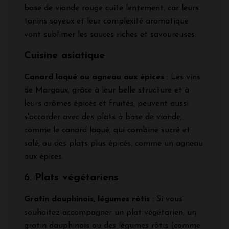
base de viande rouge cuite lentement, car leurs
tanins soyeux et leur complexité aromatique
vont sublimer les sauces riches et savoureuses.
Cuisine asiatique
Canard laqué ou agneau aux épices
: Les vins
de Margaux, grâce à leur belle structure et à
leurs arômes épicés et fruités, peuvent aussi
s'accorder avec des plats à base de viande,
comme le canard laqué, qui combine sucré et
salé, ou des plats plus épicés, comme un agneau
aux épices.
6.
Plats végétariens
Gratin dauphinois, légumes rôtis
: Si vous
souhaitez accompagner un plat végétarien, un
gratin dauphinois ou des légumes rôtis (comme