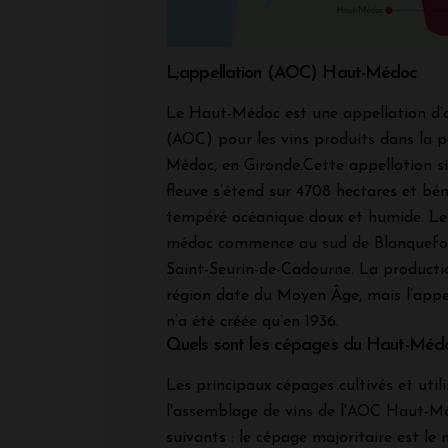
L;appellation (AOC) Haut-Médoc
Le Haut-Médoc est une appellation d’o
(AOC) pour les vins produits dans la p
Médoc, en Gironde.Cette appellation 
fleuve s’étend sur 4708 hectares et bén
tempéré océanique doux et humide. Le
médoc commence au sud de Blanquefort
Saint-Seurin-de-Cadourne. La producti
région date du Moyen Âge, mais l’app
n’a été créée qu’en 1936.
Quels sont les cépages du Haut-Méd
Les principaux cépages cultivés et util
l'assemblage de vins de l'AOC Haut-Mé
suivants : le cépage majoritaire est le 