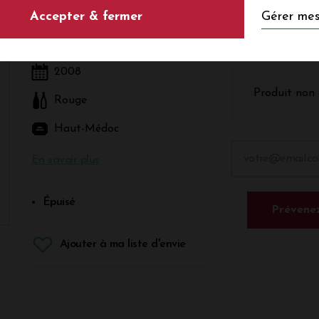
Gérer mes
Accepter & fermer
Rouge - Bordeaux - Haut-Médoc
2008
Produit non 
Rouge
Haut-Médoc
En savoir plus
Épuisé
Prévenez
Ajouter à ma liste d'envie