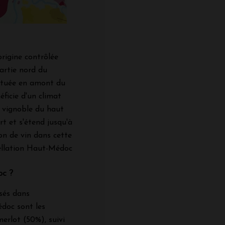
rigine contrôlée
artie nord du
située en amont du
éficie d'un climat
 vignoble du haut
 et s'étend jusqu'à
on de vin dans cette
ellation Haut-Médoc
oc ?
isés dans
doc sont les
merlot (50%), suivi