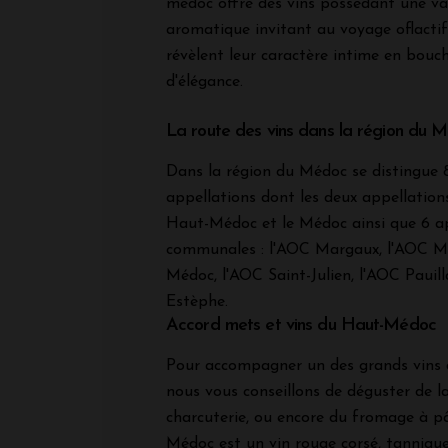
médoc offre des vins possédant une va
aromatique invitant au voyage oflactif
révèlent leur caractère intime en bou
d'élégance.
La route des vins dans la région du 
Dans la région du Médoc se distingue 
appellations dont les deux appellations
Haut-Médoc et le Médoc ainsi que 6 a
communales : l'AOC Margaux, l'AOC Mou
Médoc, l'AOC Saint-Julien, l'AOC Pauill
Estèphe.
Accord mets et vins du Haut-Médoc
Pour accompagner un des grands vins
nous vous conseillons de déguster de la 
charcuterie, ou encore du fromage à p
Médoc est un vin rouge corsé, tannique