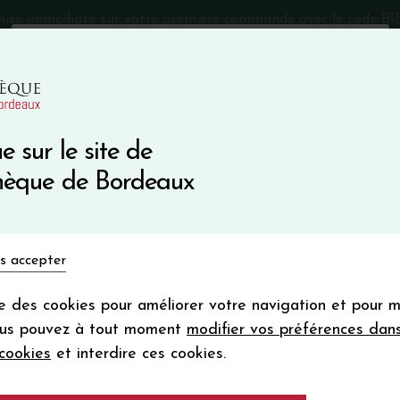
mise immédiate sur votre première commande avec le code 
Catalogue Primeurs 2025
Qui sommes-nous
05 57 10
e sur le site de
Recevez 5
thèque de Bordeaux
en bon d'achat
en vous inscrivant à notre ne
Vins du monde
Primeurs
Bio & Cie
Champagne
s accepter
Votre
email
ise des cookies pour améliorer votre navigation et pour 
En m’abonnant, j’accepte de recevoir la new
ous pouvez à tout moment
modifier vos préférences dan
Vinothèque de Bordeaux.
Minimum de comman
cookies
et interdire ces cookies.
frais de port. Durée de validité d’un
Château HENNEB