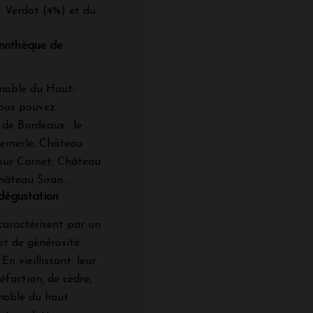
 Verdot (4%) et du
nothèque de
ignoble du Haut-
vous pouvez
de Bordeaux : le
emerle, Château
our Carnet, Château
âteau Siran...
 dégustation
caractérisent par un
et de générosité.
n vieillissant, leur
faction, de cèdre,
gnoble du haut