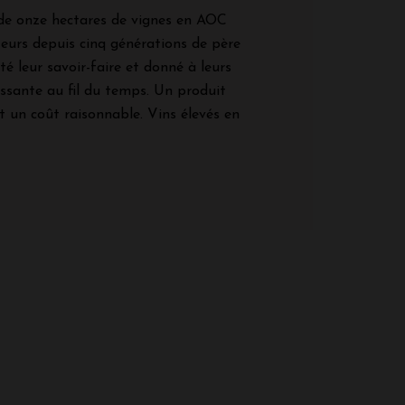
 de onze hectares de vignes en AOC
eurs depuis cinq générations de père
rté leur savoir-faire et donné à leurs
issante au fil du temps. Un produit
et un coût raisonnable. Vins élevés en