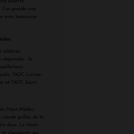
ste palette
. Ces grands vins
che avec beaucoup
Médoc
8 célèbres
 régionales : le
ppellations
lis, l'AOC Listrac-
ac et l'AOC Saint-
 du Haut-Médoc,
viande grillée, de la
âte dure. Le Haut-
 et charpenté, qui