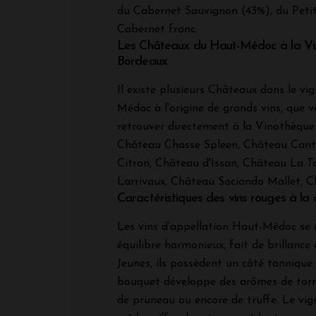
du Cabernet Sauvignon (43%), du Petit
Cabernet franc.
Les Châteaux du Haut-Médoc à la Vi
Bordeaux
Il existe plusieurs Châteaux dans le v
Médoc à l'origine de grands vins, que 
retrouver directement à la Vinothèque 
Château Chasse Spleen, Château Cant
Citran, Château d'Issan, Château La T
Larrivaux, Château Sociando Mallet, Ch
Caractéristiques des vins rouges à la
Les vins d’appellation Haut-Médoc se 
équilibre harmonieux, fait de brillance 
Jeunes, ils possèdent un côté tannique. E
bouquet développe des arômes de torré
de pruneau ou encore de truffe. Le vi