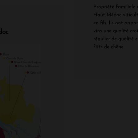
Propriété familiale
Haut Médoc viticult
en fils. Ils ont appo
vins une qualité cro
doc
régulier de qualité 
fûts de chêne.