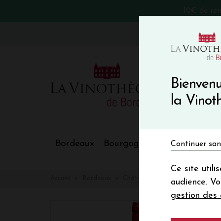
10€ de re
VinoBlog
Bienvenu
la Vino
Bordeaux
Bourgogne
Nos Régions
Continuer san
Ce site util
Accueil
Bordeaux
Château HENNEBELLE
audience. V
gestion des 