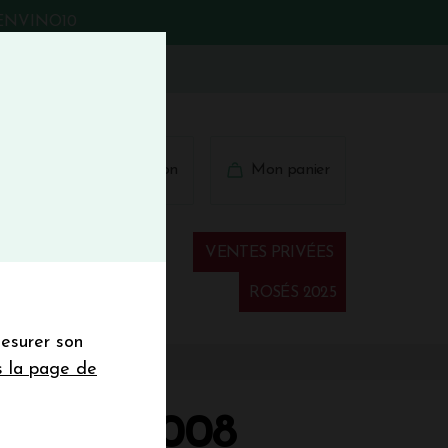
BIENVINO10
fermer
 41 41
Connexion
Mon panier
€
wsletter
VENTES PRIVÉES
Spiritueux
ROSÉS 2025
mesurer son
sletter de la
s la page de
de de 50€ hors
 mois
ELLE 2008