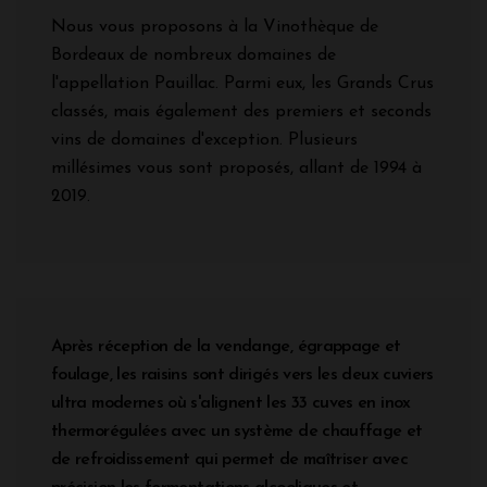
Nous vous proposons à la Vinothèque de
Bordeaux de nombreux domaines de
l'appellation Pauillac. Parmi eux, les Grands Crus
classés, mais également des premiers et seconds
vins de domaines d'exception. Plusieurs
millésimes vous sont proposés, allant de 1994 à
2019.
Après réception de la vendange, égrappage et
foulage, les raisins sont dirigés vers les deux cuviers
ultra modernes où s'alignent les 33 cuves en inox
thermorégulées avec un système de chauffage et
de refroidissement qui permet de maîtriser avec