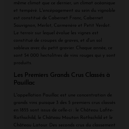
même climat que ce dernier, un climat océanique
et tempéré. L'encépagement au sein du vignoble
est constitué de Cabernet Franc, Cabernet
Sauvignon, Merlot, Carmenère et Petit Verdot.
Le terroir sur lequel évolue les vignes est
constitué de croupes de graves, et d'un sol
sableux avec du petit gravier. Chaque année, ce
sont 54 000 hectolitres de vins rouges qui y sont
produits.
Les Premiers Grands Crus Classés à
Pauillac
L'appellation Pauillac est une concentration de
grands vins puisque 3 des 5 premiers crus classés
en 1855 sont issus de celle-ci : le Château Lafite-
Rothschild, le Château Mouton Rothschild et le
Château Latour. Des seconds crus du classement