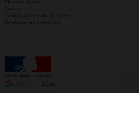
Mentions légales
Cookies
Conditions Générales de Ventes
Développé par Natural-net
4.9/5
513 avis
Interdiction de vente de boissons alcooliques aux mineurs de moins de 18
ans
La preuve de majorité de l'acheteur est exigée au moment de la vente en
ligne CODE DE LA SANTE PUBLIQUE, ART. L. 3342-1 et L. 3353-3
L'abus d'alcool est dangereux pour la santé. Sachez consommer avec
modération.