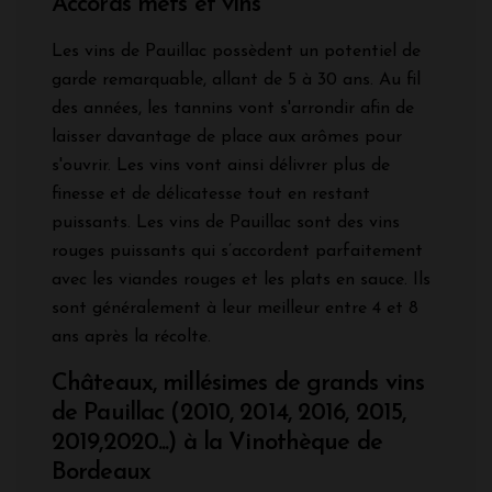
Accords mets et vins
Les vins de Pauillac possèdent un potentiel de
garde remarquable, allant de 5 à 30 ans. Au fil
des années, les tannins vont s'arrondir afin de
laisser davantage de place aux arômes pour
s'ouvrir. Les vins vont ainsi délivrer plus de
finesse et de délicatesse tout en restant
puissants. Les vins de Pauillac sont des vins
rouges puissants qui s’accordent parfaitement
avec les viandes rouges et les plats en sauce. Ils
sont généralement à leur meilleur entre 4 et 8
ans après la récolte.
Châteaux, millésimes de grands vins
de Pauillac (2010, 2014, 2016, 2015,
2019,2020...) à la Vinothèque de
Bordeaux