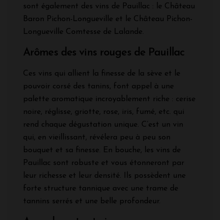
sont également des vins de Pauillac : le Château
Baron Pichon-Longueville et le Château Pichon-
Longueville Comtesse de Lalande.
Arômes des vins rouges de Pauillac
Ces vins qui allient la finesse de la sève et le
pouvoir corsé des tanins, font appel à une
palette aromatique incroyablement riche : cerise
noire, réglisse, griotte, rose, iris, fumé, etc. qui
rend chaque dégustation unique. C’est un vin
qui, en vieillissant, révélera peu à peu son
bouquet et sa finesse. En bouche, les vins de
Pauillac sont robuste et vous étonneront par
leur richesse et leur densité. Ils possèdent une
forte structure tannique avec une trame de
tannins serrés et une belle profondeur.