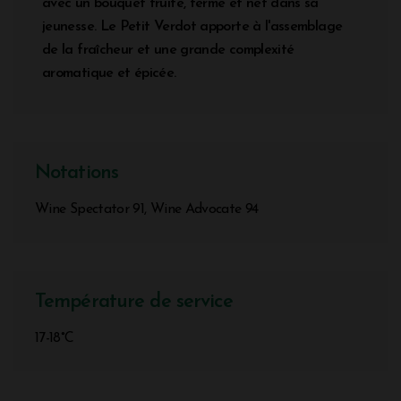
avec un bouquet fruité, ferme et net dans sa
jeunesse. Le Petit Verdot apporte à l'assemblage
de la fraîcheur et une grande complexité
aromatique et épicée.
Notations
Wine Spectator 91, Wine Advocate 94
Température de service
17-18°C