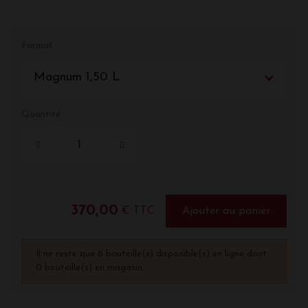
Format
Magnum 1,50 L
Quantité
370,00
€ TTC
Ajouter au panier
Il ne reste que 6 bouteille(s) disponible(s) en ligne dont
0 bouteille(s) en magasin.