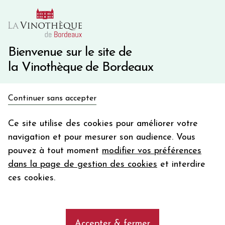
10€ de remise immédiate sur votre première commande
avec le code BIENVINO10
Une question ?
05 57 10 41 41
Bienvenue sur le site de
la Vinothèque de Bordeaux
Recevez 5€
Continuer sans accepter
en bon d'achat
Accueil
Bordeaux
en vous inscrivant à notre newsletter
Ce site utilise des cookies pour améliorer votre
Château PICHON-LONGUEVILLE COMTESSE DE LALANDE
navigation et pour mesurer son audience. Vous
Votre
pouvez à tout moment
modifier vos préférences
email
dans la page de gestion des cookies
et interdire
En m’abonnant, j’accepte de recevoir la newsletter de la
ces cookies.
Vinothèque de Bordeaux.
Minimum de commande de 50€ h
frais de port. Durée de validité d’un mois
Accepter & fermer