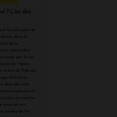
ol ? L'un des
ans le sud-ouest de
rdeaux, dans la
roite de la
oir, c'est-à-dire
erminés par le sol
quels les vignes
rivière de l'Isle qui
ouge élaboré à
es dans des sols
raves argileuses et
aud pour permettre
e sous-sol est
es oxydes de fer