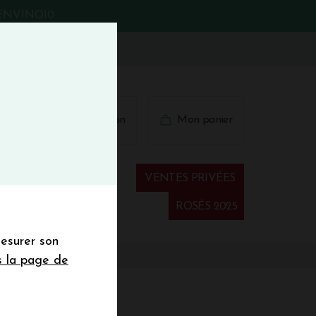
BIENVINO10
fermer
 41 41
Connexion
Mon panier
€
wsletter
VENTES PRIVÉES
Spiritueux
ROSÉS 2025
mesurer son
sletter de la
s la page de
de de 50€ hors
 mois