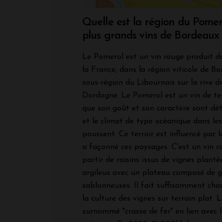
Quelle est la région du Pomer
plus grands vins de Bordeaux
Le Pomerol est un vin rouge produit d
la France, dans la région viticole de Bo
sous-région du Libournais sur la
rive d
Dordogne. Le Pomerol est un vin de terr
que son goût et son caractère sont dét
et le climat de type océanique dans les
poussent. Ce terroir est influencé par la 
a façonné ces paysages. C'est un vin r
partir de raisins issus de vignes planté
argileux avec un plateau composé de g
sablonneuses. Il fait suffisamment ch
la culture des vignes sur terrain plat. L
surnommé "crasse de fer" en lien avec l