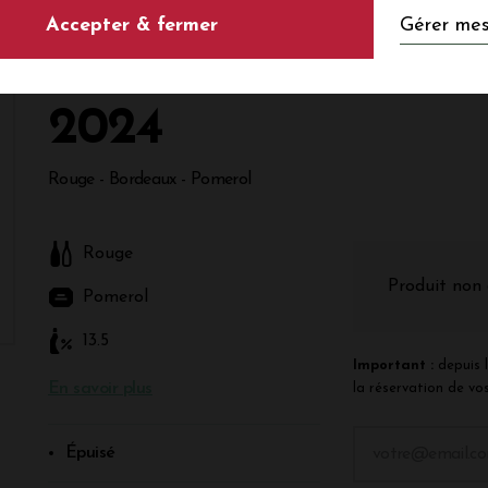
Gérer mes
Accepter & fermer
Château LA CROI
2024
Rouge - Bordeaux - Pomerol
Rouge
Produit non 
Pomerol
13.5
Important :
depuis l
En savoir plus
la réservation de vos
Épuisé