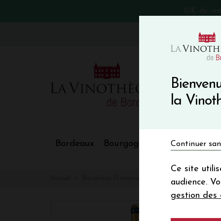
10€ de re
VinoBlog
Bienvenu
la Vino
Bordeaux
Bourgogne
Nos Régions
Continuer san
Ce site util
Accueil
Bordeaux Primeurs 2025
Château LA CRO
audience. V
gestion des 