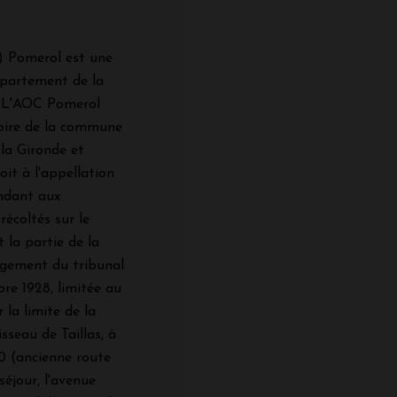
C) Pomerol est une
épartement de la
. L'AOC Pomerol
itoire de la commune
la Gironde et
oit à l'appellation
ondant aux
récoltés sur le
 la partie de la
gement du tribunal
re 1928, limitée au
 la limite de la
seau de Taillas, à
0 (ancienne route
séjour, l'avenue