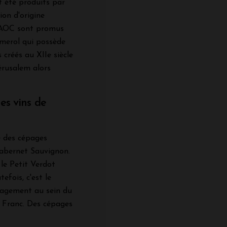
t été produits par
ion d'origine
l'AOC sont promus
omerol qui possède
 créés au XIIe siècle
érusalem alors
es vins de
 des cépages
Cabernet Sauvignon.
le Petit Verdot
efois, c'est le
épagement au sein du
 Franc. Des cépages