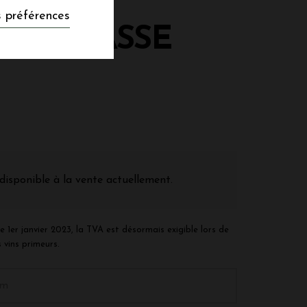
 préférences
X DU CASSE
disponible à la vente actuellement.
e 1er janvier 2023, la TVA est désormais exigible lors de
 vins primeurs.