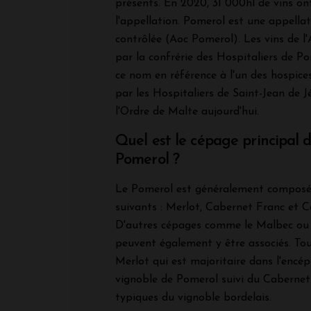
présents. En 2020, 31 000hl de vins on
l'appellation. Pomerol est une appellat
contrôlée (Aoc Pomerol). Les vins de 
par la confrérie des Hospitaliers de P
ce nom en référence à l'un des hospices
par les Hospitaliers de Saint-Jean de J
l'Ordre de Malte aujourd'hui.
Quel est le cépage principal d
Pomerol ?
Le Pomerol est généralement composé
suivants : Merlot, Cabernet Franc et 
D'autres cépages comme le Malbec ou 
peuvent également y être associés. Tout
Merlot qui est majoritaire dans l'enc
vignoble de Pomerol suivi du Cabernet
typiques du vignoble bordelais.