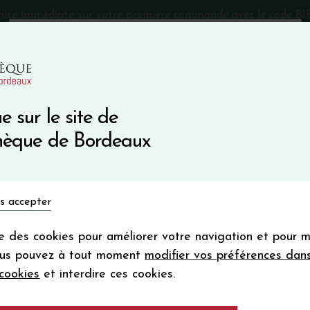
mise immédiate sur votre première commande avec le code 
Catalogue Primeurs 2025
Qui sommes-nous
05 57 10
e sur le site de
Recevez 5
thèque de Bordeaux
en bon d'achat
en vous inscrivant à notre ne
Vins du monde
Primeurs
Bio & Cie
Champagne
s accepter
Votre
email
ise des cookies pour améliorer votre navigation et pour 
En m’abonnant, j’accepte de recevoir la new
IX DU CASSE
ous pouvez à tout moment
modifier vos préférences dan
Vinothèque de Bordeaux.
Minimum de comman
cookies
et interdire ces cookies.
frais de port. Durée de validité d’un
Primeurs 2024