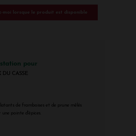
-moi lorsque le produit est disponible
station pour
X DU CASSE
clatants de framboises et de prune mêlés
t une pointe d'épices.