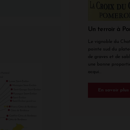
Un terroir à P
Le vignoble du Chat
pointe sud du plate
de graves et de sab
une bonne proportio
acqui...
En savoir plus