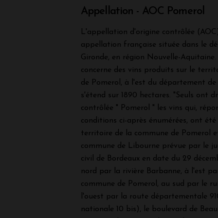
Appellation - AOC Pomerol
L'appellation d'origine contrôlée (AO
appellation française située dans le d
Gironde, en région Nouvelle-Aquitaine
concerne des vins produits sur le terr
de Pomerol, à l'est du département de 
s'étend sur 1890 hectares. "Seuls ont dr
contrôlée " Pomerol " les vins qui, rép
conditions ci-après énumérées, ont été 
territoire de la commune de Pomerol et
commune de Libourne prévue par le ju
civil de Bordeaux en date du 29 décemb
nord par la rivière Barbanne, à l'est par
commune de Pomerol, au sud par le ruis
l'ouest par la route départementale 91
nationale 10 bis), le boulevard de Beau