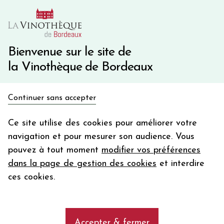
10€ de remise immédiate sur votre première commande
avec le code BIENVINO10
Une question ?
05 57 10 41 41
Bienvenue sur le site de
la Vinothèque de Bordeaux
Recevez 5€
Continuer sans accepter
en bon d'achat
Accueil
en vous inscrivant à notre newsletter
Ce site utilise des cookies pour améliorer votre
navigation et pour mesurer son audience. Vous
Votre
pouvez à tout moment
modifier vos préférences
email
dans la page de gestion des cookies
et interdire
En m’abonnant, j’accepte de recevoir la newsletter de la
ces cookies.
Vinothèque de Bordeaux.
Minimum de commande de 50€ h
frais de port. Durée de validité d’un mois
AFFINER MA SELECTION
Accepter & fermer