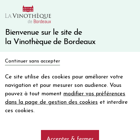
10€ de remise immédiate sur votre première commande
avec le code BIENVINO10
Une question ?
05 57 10 41 41
Bienvenue sur le site de
la Vinothèque de Bordeaux
Recevez 5€
Continuer sans accepter
en bon d'achat
Accueil
Propriétés
CHÂTEAU CORBIN
en vous inscrivant à notre newsletter
Ce site utilise des cookies pour améliorer votre
navigation et pour mesurer son audience. Vous
Votre
pouvez à tout moment
modifier vos préférences
email
Les vins de la propriété CHÂTEAU
dans la page de gestion des cookies
et interdire
CORBIN
En m’abonnant, j’accepte de recevoir la newsletter de la
ces cookies.
Vinothèque de Bordeaux.
Minimum de commande de 50€ h
frais de port. Durée de validité d’un mois
add
Vins Château Corbin, vignoble classé Grand
Accepter & fermer