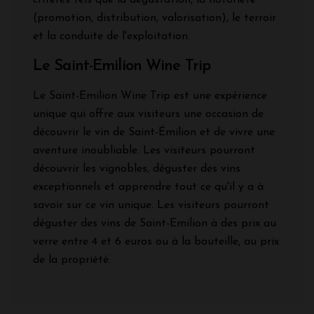
(promotion, distribution, valorisation), le terroir
et la conduite de l'exploitation.
Le Saint-Emilion Wine Trip
Le Saint-Emilion Wine Trip est une expérience
unique qui offre aux visiteurs une occasion de
découvrir le vin de Saint-Émilion et de vivre une
aventure inoubliable. Les visiteurs pourront
découvrir les vignobles, déguster des vins
exceptionnels et apprendre tout ce qu'il y a à
savoir sur ce vin unique. Les visiteurs pourront
déguster des vins de Saint-Emilion à des prix au
verre entre 4 et 6 euros ou à la bouteille, au prix
de la propriété.