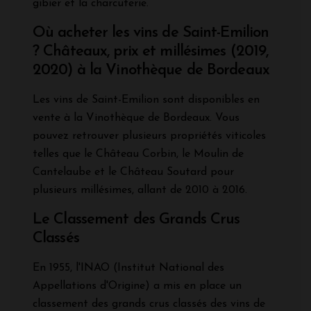
gibier et la charcuterie.
Où acheter les vins de Saint-Emilion
? Châteaux, prix et millésimes (2019,
2020) à la Vinothèque de Bordeaux
Les vins de Saint-Emilion sont disponibles en
vente à la Vinothèque de Bordeaux. Vous
pouvez retrouver plusieurs propriétés viticoles
telles que le Château Corbin, le Moulin de
Cantelaube et le Château Soutard pour
plusieurs millésimes, allant de 2010 à 2016.
Le Classement des Grands Crus
Classés
En 1955, l'INAO (Institut National des
Appellations d'Origine) a mis en place un
classement des grands crus classés des vins de