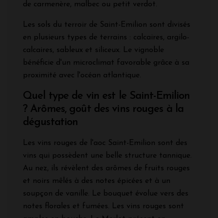
de carmenère, malbec ou petit verdot.
Les sols du terroir de Saint-Emilion sont divisés
en plusieurs types de terrains : calcaires, argilo-
calcaires, sableux et siliceux. Le vignoble
bénéficie d'un microclimat favorable grâce à sa
proximité avec l'océan atlantique.
Quel type de vin est le Saint-Emilion
? Arômes, goût des vins rouges à la
dégustation
Les vins rouges de l'aoc Saint-Emilion sont des
vins qui possèdent une belle structure tannique.
Au nez, ils révèlent des arômes de fruits rouges
et noirs mêlés à des notes épicées et à un
soupçon de vanille. Le bouquet évolue vers des
notes florales et fumées. Les vins rouges sont