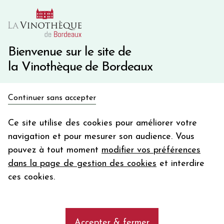
10€ de remise immédiate sur votre première commande
avec le code BIENVINO10
Une question ?
05 57 10 41 41
Bienvenue sur le site de
la Vinothèque de Bordeaux
Recevez 5€
Continuer sans accepter
en bon d'achat
Accueil
Bordeaux
XX DE CORBIN
en vous inscrivant à notre newsletter
Ce site utilise des cookies pour améliorer votre
navigation et pour mesurer son audience. Vous
Votre
pouvez à tout moment
modifier vos préférences
email
dans la page de gestion des cookies
et interdire
En m’abonnant, j’accepte de recevoir la newsletter de la
ces cookies.
Vinothèque de Bordeaux.
Minimum de commande de 50€ h
frais de port. Durée de validité d’un mois
Accepter & fermer