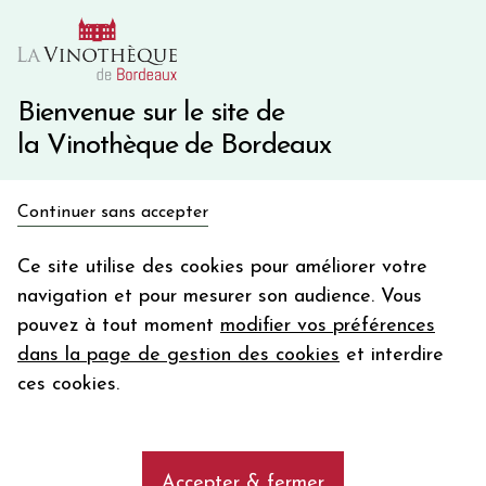
10€ de remise immédiate sur votre première commande
avec le code BIENVINO10
Une question ?
05 57 10 41 41
Bienvenue sur le site de
la Vinothèque de Bordeaux
Recevez 5€
Continuer sans accepter
en bon d'achat
Accueil
Rosés 2025
Nos régions
Languedoc Roussillon
en vous inscrivant à notre newsletter
Ce site utilise des cookies pour améliorer votre
navigation et pour mesurer son audience. Vous
Votre
pouvez à tout moment
modifier vos préférences
email
AFFINER MA SELECTION
dans la page de gestion des cookies
et interdire
En m’abonnant, j’accepte de recevoir la newsletter de la
ces cookies.
Vinothèque de Bordeaux.
Minimum de commande de 50€ h
frais de port. Durée de validité d’un mois
Les vins de Languedoc Roussillon
Accepter & fermer