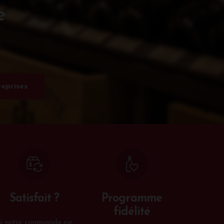
e
eprises
Satisfait ?
Programme
fidélité
Si votre commande ne