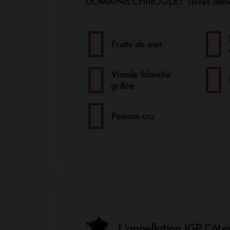
DOMAINE CHIROULET Terres Blan
Fruits de mer
Viande blanche
grillée
Poisson cru
L'appellation IGP Côt