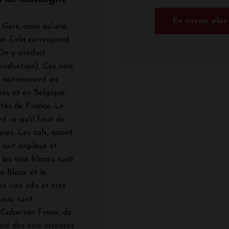
En savoir plus
Gers, ainsi qu'une
e. Cela correspond
On y produit
roduction). Ces vins
l, notamment en
as et en Belgique.
rtés de France. Le
t ce qu'il faut de
gnes. Les sols, quant
 soit argileux et
les vins blancs sont
n Blanc et le
 vins vifs et très
 eux, sont
Cabernet Franc, de
nt des vins intenses