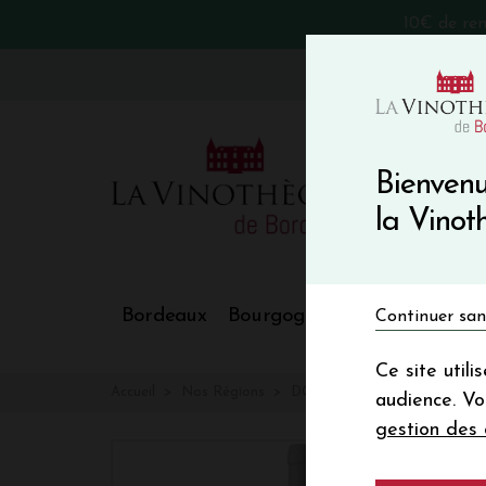
10€ de re
VinoBlog
Bienvenu
la Vino
Bordeaux
Bourgogne
Nos Régions
Continuer san
Ce site util
Accueil
Nos Régions
DOMAINE CHIROULET Terres
audience. V
gestion des 