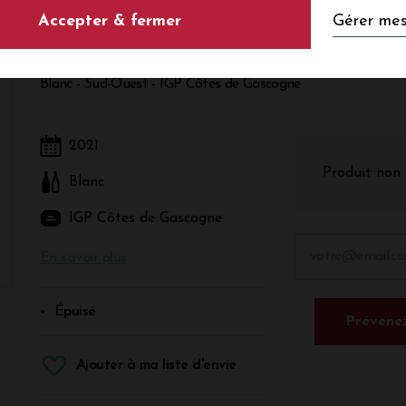
Gérer mes
Accepter & fermer
Blanches 2021
Blanc - Sud-Ouest - IGP Côtes de Gascogne
2021
Produit non 
Blanc
IGP Côtes de Gascogne
En savoir plus
Épuisé
Prévenez
Ajouter à ma liste d'envie