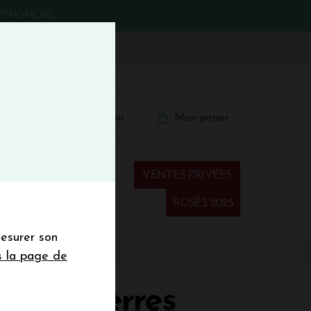
BIENVINO10
fermer
 41 41
Connexion
Mon panier
€
wsletter
VENTES PRIVÉES
Spiritueux
ROSÉS 2025
mesurer son
sletter de la
s la page de
de de 50€ hors
 mois
LET Terres