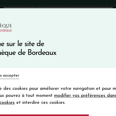
mise immédiate sur votre première commande avec le code 
Catalogue Primeurs 2025
Qui sommes-nous
05 57 10
e sur le site de
Recevez 5
thèque de Bordeaux
en bon d'achat
en vous inscrivant à notre ne
Vins du monde
Primeurs
Bio & Cie
Champagne
s accepter
Votre
email
ise des cookies pour améliorer votre navigation et pour 
En m’abonnant, j’accepte de recevoir la new
 Blanches
ous pouvez à tout moment
modifier vos préférences dan
Vinothèque de Bordeaux.
Minimum de comman
cookies
et interdire ces cookies.
frais de port. Durée de validité d’un
DOMAINE CHIROU