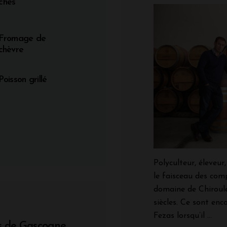
ches
Fromage de
chèvre
Poisson grillé
Polyculteur, éleveur, 
le faisceau des com
domaine de Chiroul
siècles. Ce sont enc
Fezas lorsqu’il ...
es de Gascogne