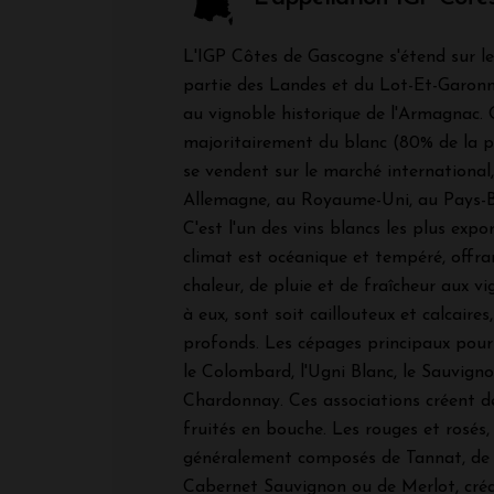
L'IGP Côtes de Gascogne s'étend sur le 
partie des Landes et du Lot-Et-Garonn
au vignoble historique de l'Armagnac. 
majoritairement du blanc (80% de la p
se vendent sur le marché internationa
Allemagne, au Royaume-Uni, au Pays-B
C'est l'un des vins blancs les plus expo
climat est océanique et tempéré, offran
chaleur, de pluie et de fraîcheur aux vi
à eux, sont soit caillouteux et calcaires,
profonds. Les cépages principaux pour 
le Colombard, l'Ugni Blanc, le Sauvigno
Chardonnay. Ces associations créent des
fruités en bouche. Les rouges et rosés,
généralement composés de Tannat, de 
Cabernet Sauvignon ou de Merlot, créa