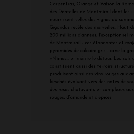
Carpentras, Orange et Vaison la Romai
des Dentelles de Montmirail dont les «
nourrissent celles des vignes du sommet
Gigondas recèle des merveilles. Haut d
200 millions d'années, l’exceptionnel m
de Montmirail - ces étonnantes et maj
pyramides de calcaire gris - orne la gra
«Nîmes… et mérite le détour. Les sols 
constituent aussi des terroirs structuré
produisent ainsi des vins rouges aux a
kirschés évoluant vers des notes de sou
des rosés chatoyants et complexes aux 
rouges, d’amande et d’épices.