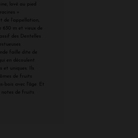
ne, lové au pied
racines »
 de l’appellation,
e 630 m et vieux de
assif des Dentelles
estueuses
nde faille dite de
qui en découlent
s et uniques. Ils
rômes de fruits
s-bois avec l'âge. Et
notes de fruits