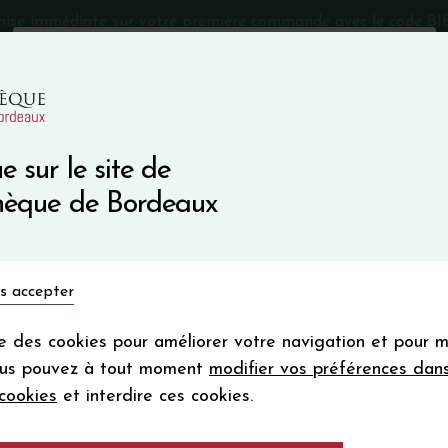
mise immédiate sur votre première commande avec le code 
Catalogue Primeurs 2025
Qui sommes-nous
05 57 10
e sur le site de
Recevez 5
thèque de Bordeaux
en bon d'achat
en vous inscrivant à notre ne
Vins du monde
Primeurs
Bio & Cie
Champagne
s accepter
Votre
email
ise des cookies pour améliorer votre navigation et pour 
En m’abonnant, j’accepte de recevoir la new
ous pouvez à tout moment
modifier vos préférences dan
Vinothèque de Bordeaux.
Minimum de comman
cookies
et interdire ces cookies.
frais de port. Durée de validité d’un
SIGNATURE D'ART