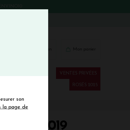
BIENVINO10
fermer
 41 41
Connexion
Mon panier
€
wsletter
VENTES PRIVÉES
Spiritueux
ROSÉS 2025
mesurer son
sletter de la
s la page de
de de 50€ hors
 mois
ISTES 2019