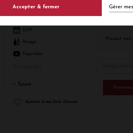
Gérer mes
Accepter & fermer
Rouge - Rhône - Gigondas
2019
Produit non 
Rouge
Gigondas
En savoir plus
Épuisé
Prévenez
Ajouter à ma liste d'envie