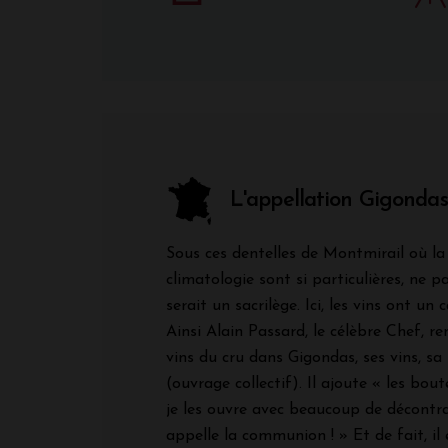
L'appellation Gigondas
Sous ces dentelles de Montmirail où la 
climatologie sont si particulières, ne p
serait un sacrilège. Ici, les vins ont un
Ainsi Alain Passard, le célèbre Chef, 
vins du cru dans Gigondas, ses vins, sa
(ouvrage collectif). Il ajoute « les bout
je les ouvre avec beaucoup de décontra
appelle la communion ! » Et de fait, il 