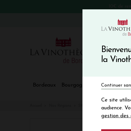
10€ de re
VinoBlog
Bienvenu
la Vino
Bordeaux
Bourgogne
Nos Régions
Continuer san
Ce site util
Accueil
Nos Régions
SIGNATURE D'ARTISTES
audience. V
gestion des 