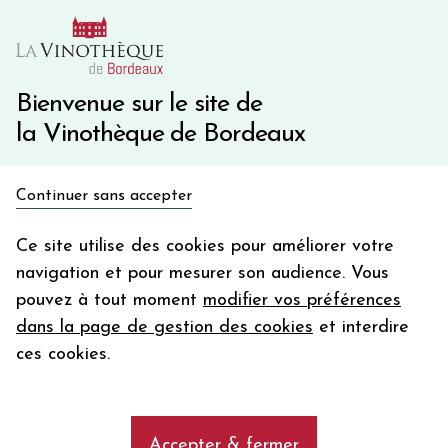
10€ de remise immédiate sur votre première commande
avec le code BIENVINO10
Une question ?
05 57 10 41 41
Bienvenue sur le site de
la Vinothèque de Bordeaux
Recevez 5€
Continuer sans accepter
en bon d'achat
Accueil
Nos Régions
en vous inscrivant à notre newsletter
Ce site utilise des cookies pour améliorer votre
Domaine SAINT GERMAIN Crac Boum Bu
navigation et pour mesurer son audience. Vous
Votre
pouvez à tout moment
modifier vos préférences
email
dans la page de gestion des cookies
et interdire
En m’abonnant, j’accepte de recevoir la newsletter de la
ces cookies.
Vinothèque de Bordeaux.
Minimum de commande de 50€ h
frais de port. Durée de validité d’un mois
Accepter & fermer