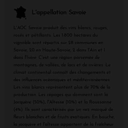
L'appellation Savoie
L'AOC Savoie produit des vins blancs, rouges,
rosés et pétillants. Les 1.800 hectares du
vignoble sont répartis sur 28 communes en
Savoie, 20 en Haute-Savoie, 2 dans l'Ain et 1
dans l'Isère. C'est une région parsemée de
montagnes, de vallées, de lacs et de rivières. Le
climat continental connaît des changements et
des influences océaniques et méditerranéennes.
Les vins blancs représentent plus de 70% de la
production. Les cépages qui dominent sont la
Jacquère (50%), l'Altesse (10%) et la Roussanne
(4%). Ils sont caractérisés par un nez marqué de
fleurs blanches et de fruits exotiques. En bouche,
la jacquère et l'altesse apportent de la fraîcheur