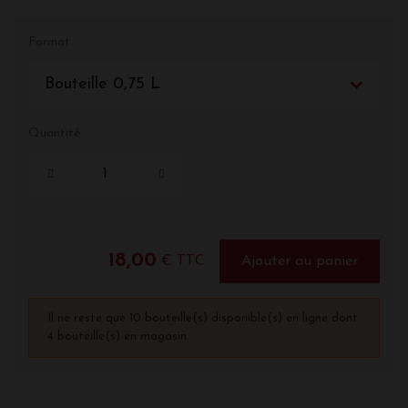
Format
Bouteille 0,75 L
Quantité
18,00
€ TTC
Ajouter au panier
Il ne reste que 10 bouteille(s) disponible(s) en ligne dont
4 bouteille(s) en magasin.