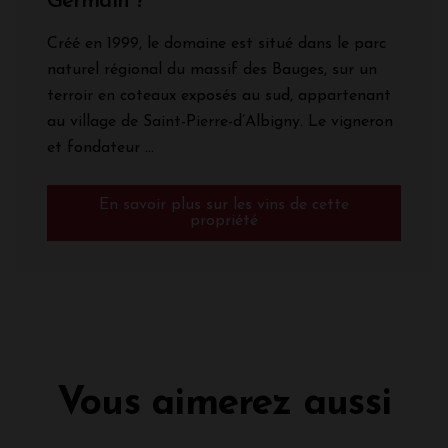
Germain ?
Créé en 1999, le domaine est situé dans le parc
naturel régional du massif des Bauges, sur un
terroir en coteaux exposés au sud, appartenant
au village de Saint-Pierre-d’Albigny. Le vigneron
et fondateur ...
En savoir plus sur les vins de cette
propriété
Vous aimerez aussi