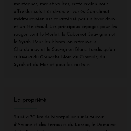
montagnes, mer et vallées, cette région nous
offre des sols très divers et variés. Son climat
méditerranéen est caractérisé par un hiver doux
et un été chaud. Les principaux cépages pour les
rouges sont le Merlot, le Cabernet Sauvignon et
le Syrah. Pour les blancs, on retrouve le
Chardonnay et le Sauvignon Blanc, tandis qu'on
cultivera du Grenache Noir, du Cinsault, du
Syrah et du Merlot pour les rosés. n
La propriété
Situé à 30 km de Montpellier sur le terroir
d'Aniane et des terrasses du Larzac, le Domaine