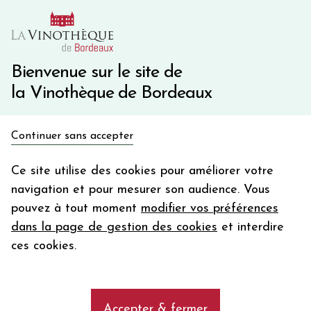
10€ de remise immédiate sur votre première commande
avec le code BIENVINO10
Une question ?
05 57 10 41 41
Bienvenue sur le site de
la Vinothèque de Bordeaux
Recevez 5€
Continuer sans accepter
en bon d'achat
Accueil
Nos Régions
en vous inscrivant à notre newsletter
Ce site utilise des cookies pour améliorer votre
Domaine de LA GRANDE SIESTE Rouge de Rêve
navigation et pour mesurer son audience. Vous
Votre
pouvez à tout moment
modifier vos préférences
email
dans la page de gestion des cookies
et interdire
En m’abonnant, j’accepte de recevoir la newsletter de la
ces cookies.
Vinothèque de Bordeaux.
Minimum de commande de 50€ h
frais de port. Durée de validité d’un mois
Accepter & fermer