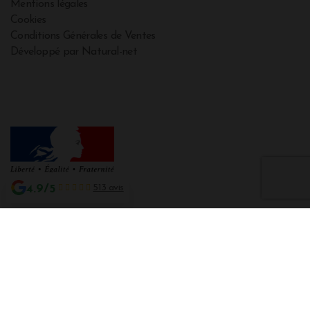
Mentions légales
Cookies
Conditions Générales de Ventes
Développé par Natural-net
4.9/5
513 avis
Interdiction de vente de boissons alcooliques aux mineurs de moins de 18
ans
La preuve de majorité de l'acheteur est exigée au moment de la vente en
ligne CODE DE LA SANTE PUBLIQUE, ART. L. 3342-1 et L. 3353-3
L'abus d'alcool est dangereux pour la santé. Sachez consommer avec
modération.