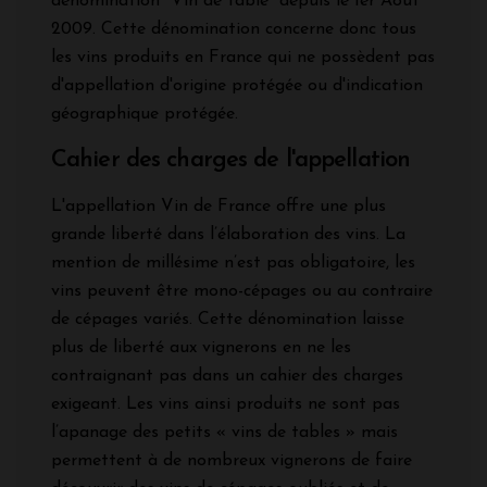
dénomination "Vin de table" depuis le 1er Août
2009. Cette dénomination concerne donc tous
les vins produits en France qui ne possèdent pas
d'appellation d'origine protégée ou d'indication
géographique protégée.
Cahier des charges de l'appellation
L'appellation Vin de France offre une plus
grande liberté dans l’élaboration des vins. La
mention de millésime n’est pas obligatoire, les
vins peuvent être mono-cépages ou au contraire
de cépages variés. Cette dénomination laisse
plus de liberté aux vignerons en ne les
contraignant pas dans un cahier des charges
exigeant. Les vins ainsi produits ne sont pas
l’apanage des petits « vins de tables » mais
permettent à de nombreux vignerons de faire