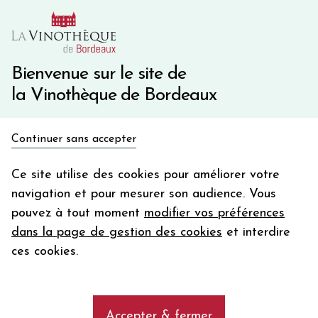
10€ de remise immédiate sur votre première commande
avec le code BIENVINO10
Une question ?
05 57 10 41 41
Bienvenue sur le site de
la Vinothèque de Bordeaux
Recevez 5€
Continuer sans accepter
en bon d'achat
Accueil
Nos Régions
DOMAINE CHIROULET Indigène
en vous inscrivant à notre newsletter
Ce site utilise des cookies pour améliorer votre
navigation et pour mesurer son audience. Vous
Votre
pouvez à tout moment
modifier vos préférences
email
dans la page de gestion des cookies
et interdire
En m’abonnant, j’accepte de recevoir la newsletter de la
ces cookies.
Vinothèque de Bordeaux.
Minimum de commande de 50€ h
frais de port. Durée de validité d’un mois
Accepter & fermer