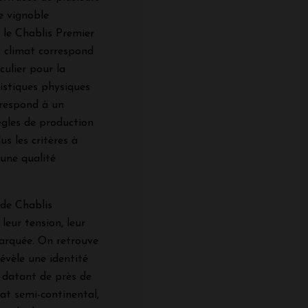
le vignoble
 le Chablis Premier
n climat correspond
culier pour la
ristiques physiques
rrespond à un
règles de production
us les critères à
 une qualité
s de Chablis
leur tension, leur
marquée. On retrouve
évèle une identité
e datant de près de
mat semi-continental,