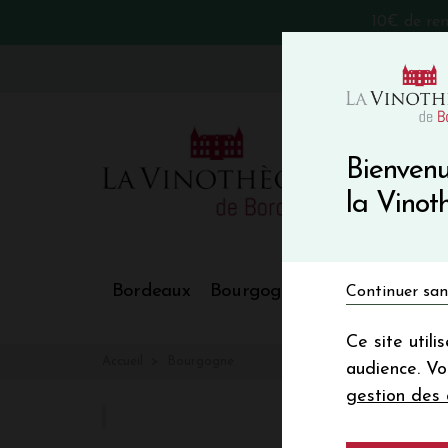
10€ de re
VinoBlog
Bienvenu
la Vino
Bordeaux
Bourgogne
Nos Régions
Continuer san
Ce site util
Accueil
Bourgogne
audience. V
gestion des 