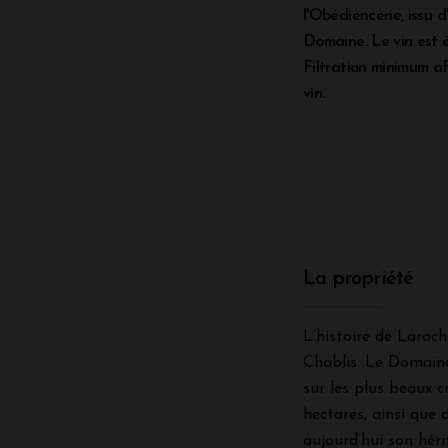
l'Obédiencerie, issu 
Domaine. Le vin est él
Filtration minimum af
vin.
La propriété
L’histoire de Laroch
Chablis. Le Domaine
sur les plus beaux c
hectares, ainsi que
aujourd’hui son héri