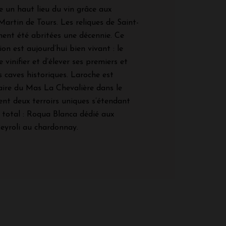
 un haut lieu du vin grâce aux
artin de Tours. Les reliques de Saint-
ent été abritées une décennie. Ce
on est aujourd’hui bien vivant : le
vinifier et d’élever ses premiers et
s caves historiques. Laroche est
ire du Mas La Chevalière dans le
ent deux terroirs uniques s’étendant
u total : Roqua Blanca dédié aux
eyroli au chardonnay.