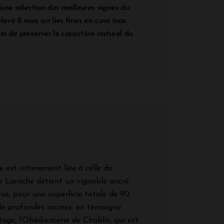
d'une sélection des meilleures vignes du
evé 8 mois sur lies fines en cuve inox.
in de préserver le caractère naturel du
e est intimement liée à celle de
 Laroche détient un vignoble ancré
rus, pour une superficie totale de 90
 de profondes racines: en témoigne
tage, l’Obédiencerie de Chablis, qui est