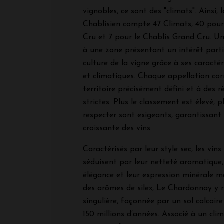
vignobles, ce sont des "climats". Ainsi, 
Chablisien compte 47 Climats, 40 pour
Cru et 7 pour le Chablis Grand Cru. U
à une zone présentant un intérêt parti
culture de la vigne grâce à ses caracté
et climatiques. Chaque appellation co
territoire précisément défini et à des 
strictes. Plus le classement est élevé, pl
respecter sont exigeants, garantissant
croissante des vins.
Caractérisés par leur style sec, les vin
séduisent par leur netteté aromatique, 
élégance et leur expression minérale 
des arômes de silex, Le Chardonnay y r
singulière, façonnée par un sol calcair
150 millions d’années. Associé à un cli