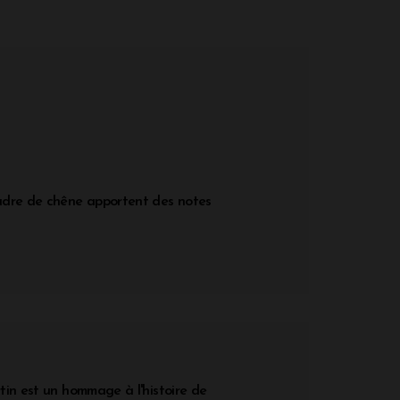
oudre de chêne apportent des notes
tin est un hommage à l'histoire de