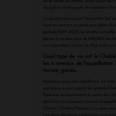
de la vallée du Serein, cours d’eau qui 
du sud au nord avant de rejoindre l’Yo
La production a suivi l’évolution des su
tout en restant soumise aux aléas clim
période 2019–2023, la récolte annuelle
élevée à un peu plus de 298 000 hectol
correspondant à près de 39,8 millions d
Quel type de vin est le Chabli
les 4 niveaux de l'appellation
terroir, garde...
Reconnus pour leur excellence, les vin
une place à part parmi les grands bla
Élaborés exclusivement à partir du Cha
déclinent en plusieurs niveaux d’appella
Chablis, Chablis Premier Cru, ainsi qu
Les deux dernières catégories sont con