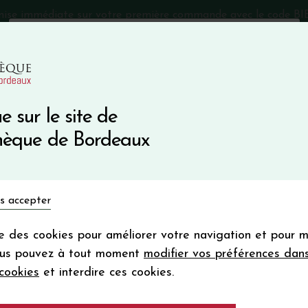
mise immédiate sur votre première commande avec le code 
Catalogue Primeurs 2025
Qui sommes-nous
05 57 10
e sur le site de
Recevez 5
thèque de Bordeaux
en bon d'achat
en vous inscrivant à notre ne
Vins du monde
Primeurs
Bio & Cie
Champagne
s accepter
Votre
email
ise des cookies pour améliorer votre navigation et pour 
En m’abonnant, j’accepte de recevoir la new
ous pouvez à tout moment
modifier vos préférences dan
Vinothèque de Bordeaux.
Minimum de comman
cookies
et interdire ces cookies.
frais de port. Durée de validité d’un
DOMAINE LAROC