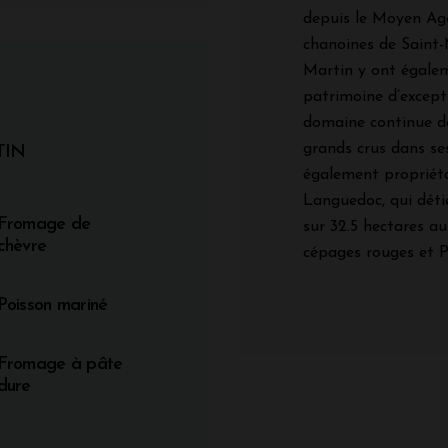
depuis le Moyen Age
chanoines de Saint-M
Martin y ont égalem
patrimoine d’excepti
domaine continue de 
grands crus dans se
TIN
également propriéta
Languedoc, qui déti
Fromage de
sur 32.5 hectares a
chèvre
cépages rouges et P
Poisson mariné
Fromage à pâte
dure