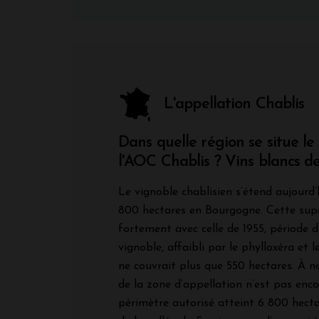
L'appellation Chablis
Dans quelle région se situe le
l'AOC Chablis ? Vins blancs 
Le vignoble chablisien s’étend aujourd’
800 hectares en Bourgogne. Cette supe
fortement avec celle de 1955, période d
vignoble, affaibli par le phylloxéra et l
ne couvrait plus que 550 hectares. À n
de la zone d’appellation n’est pas encor
périmètre autorisé atteint 6 800 hectar