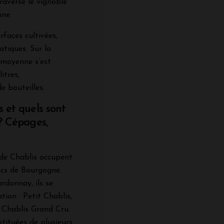
traverse le vignoble
nne.
rfaces cultivées,
atiques. Sur la
 moyenne s’est
itres,
e bouteilles.
s et quels sont
 ? Cépages,
s de Chablis occupent
ncs de Bourgogne.
rdonnay, ils se
tion : Petit Chablis,
e Chablis Grand Cru.
stituées de plusieurs