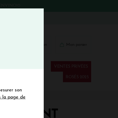
BIENVINO10
fermer
 41 41
Connexion
Mon panier
€
wsletter
VENTES PRIVÉES
Spiritueux
ROSÉS 2025
mesurer son
sletter de la
s la page de
de de 50€ hors
 mois
HE SAINT