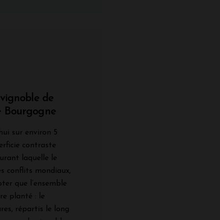
 vignoble de
de Bourgogne
hui sur environ 5
rficie contraste
urant laquelle le
es conflits mondiaux,
oter que l’ensemble
e planté : le
es, répartis le long