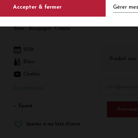
Gérer mes
Accepter & fermer
MARTIN 2018
Blanc - Bourgogne - Chablis
2018
Produit non 
Blanc
Chablis
En savoir plus
Épuisé
Prévenez
Ajouter à ma liste d'envie