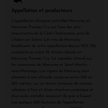
Appellation et producteurs
L'appellation d'origine contrôlée Mercurey et
Mercurey Premier Cru est l'une des plus
importantes de la Côte Chalonnaise, près de
Chalon-sur-Saône. Les vins de Mercurey
bénéficient de cette appellation depuis 1923. Elle
comporte en outre 32 climats classés en
Mercurey Premier Cru. Le vignoble s'étend sur
les communes de Mercurey et Saint-Martin-
sous-Montaigu. Les vignes du Mercurey sont
plantées à une altitude comprise entre 230 et
320 mètres, sur un terroir composé de marnes
calcaires à l'est et d'une structure jurassique et
d'un socle cristallin recouvert de grès à l'ouest.
Les quelque 630 hectares de l'appellation