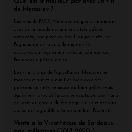
Quel est le meilleur plat avec un vin
de Mercurey ?
Les vins de l'AOC Mercurey rouges se marieront
avec de la viande notamment, tels qu'une
entrecôte, une pièce de bœuf, du porc rôti, de
l'agneau ou de la volaille mijotée. Ils
s'accorderont également avec un plateau de
fromages à pâtes molles.
Les vins blancs de l'appellation Mercurey se
marieront quant à eux très bien avec des
poissons cuisinés en sauce ou bien grillés, mais
également avec de la cuisine asiatique, des fruits
de mers ou encore du fromage. Ce sont des vins
qui seront agréable à boire pendant l'apéritif.
Vente à la Vinothèque de Bordeaux:
prix, millésimes (2018, 2020...)