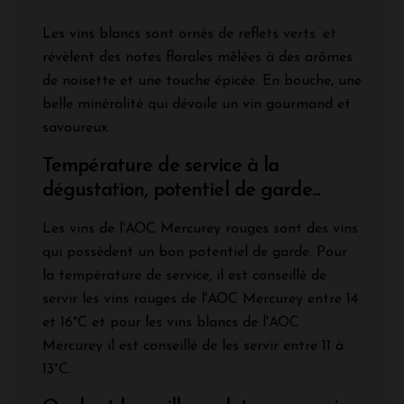
Les vins blancs sont ornés de reflets verts. et
révèlent des notes florales mêlées à des arômes
de noisette et une touche épicée. En bouche, une
belle minéralité qui dévoile un vin gourmand et
savoureux.
Température de service à la
dégustation, potentiel de garde...
Les vins de l'AOC Mercurey rouges sont des vins
qui possèdent un bon potentiel de garde. Pour
la température de service, il est conseillé de
servir les vins rouges de l'AOC Mercurey entre 14
et 16°C et pour les vins blancs de l'AOC
Mercurey il est conseillé de les servir entre 11 à
13°C.