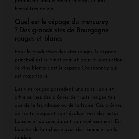
produisent annuellement environ 27.500
hectolitres de vin.
Quel est le cépage du mercurey
? Des grands vins de Bourgogne
rouges et blancs
Pour la production des vins rouges, le cépage
principal est le Pinot noir, et pour la production
de vins blancs c'est le cépage Chardonnay qui
est majoritaire.
Les vins rouges possèdent une robe rubis et
offre au nez des arômes de fruits rouges tels
que de la framboise ou de la fraise. Ces arômes
de fruits croquant vont évoluer vers des notes
boisées et épicées durant son vieillissement. En
bouche, de la richesse avec des tanins et de la
rondeur.