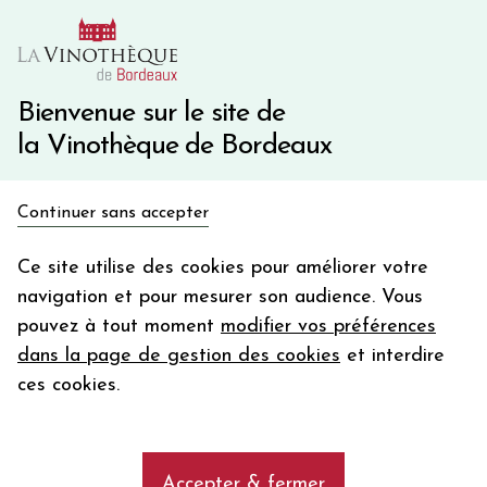
10€ de remise immédiate sur votre première commande
avec le code BIENVINO10
Une question ?
05 57 10 41 41
Bienvenue sur le site de
la Vinothèque de Bordeaux
Recevez 5€
Continuer sans accepter
en bon d'achat
Accueil
Bourgogne
en vous inscrivant à notre newsletter
Ce site utilise des cookies pour améliorer votre
Domaine MEIX FOULOT 1er cru Les Saumonts
navigation et pour mesurer son audience. Vous
Votre
pouvez à tout moment
modifier vos préférences
email
dans la page de gestion des cookies
et interdire
En m’abonnant, j’accepte de recevoir la newsletter de la
ces cookies.
Vinothèque de Bordeaux.
Minimum de commande de 50€ h
frais de port. Durée de validité d’un mois
Accepter & fermer