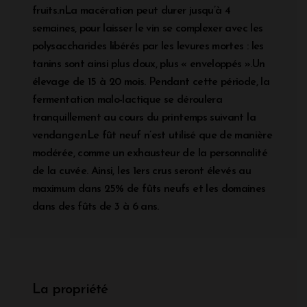
fruits.nLa macération peut durer jusqu’à 4
semaines, pour laisser le vin se complexer avec les
polysaccharides libérés par les levures mortes : les
tanins sont ainsi plus doux, plus « enveloppés ».Un
élevage de 15 à 20 mois. Pendant cette période, la
fermentation malo-lactique se déroulera
tranquillement au cours du printemps suivant la
vendange.nLe fût neuf n’est utilisé que de manière
modérée, comme un exhausteur de la personnalité
de la cuvée. Ainsi, les 1ers crus seront élevés au
maximum dans 25% de fûts neufs et les domaines
dans des fûts de 3 à 6 ans.
La propriété