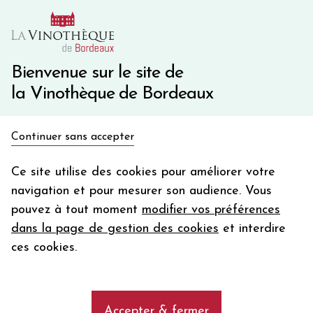
10€ de remise immédiate sur votre première commande
avec le code BIENVINO10
Une question ?
05 57 10 41 41
Bienvenue sur le site de
la Vinothèque de Bordeaux
Recevez 5€
Continuer sans accepter
en bon d'achat
Accueil
Bourgogne
LOUIS JADOT PULIGNY-MONTRACHET
en vous inscrivant à notre newsletter
Ce site utilise des cookies pour améliorer votre
navigation et pour mesurer son audience. Vous
Votre
pouvez à tout moment
modifier vos préférences
email
dans la page de gestion des cookies
et interdire
En m’abonnant, j’accepte de recevoir la newsletter de la
ces cookies.
Vinothèque de Bordeaux.
Minimum de commande de 50€ h
frais de port. Durée de validité d’un mois
Accepter & fermer