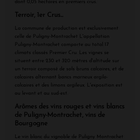
dont 0,05 hectares en premiers crus.
Terroir, 1er Crus...
La commune de production est exclusivement
celle de Puligny-Montrachet L'appellation
Puligny-Montrachet comporte au total 17
climats classés Premier Cru. Les vignes se
situent entre 230 et 320 mètres d'altitude sur
un terroir composé de sols bruns calcaires, et de
calcaires alternant bancs marneux argilo-
calcaires et des limons argileux. L'exposition est
au levant et au sud-est.
Arômes des vins rouges et vins blancs
de Puligny-Montrachet, vins de
Bourgogne
Le vin blanc du vignoble de Puligny Montrachet