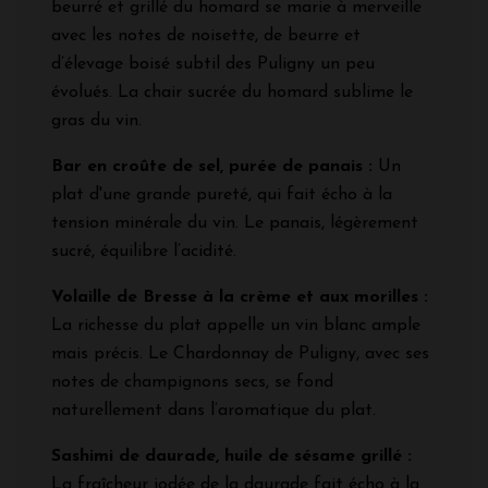
beurré et grillé du homard se marie à merveille
avec les notes de noisette, de beurre et
d’élevage boisé subtil des Puligny un peu
évolués. La chair sucrée du homard sublime le
gras du vin.
Bar en croûte de sel, purée de panais :
Un
plat d'une grande pureté, qui fait écho à la
tension minérale du vin. Le panais, légèrement
sucré, équilibre l’acidité.
Volaille de Bresse à la crème et aux morilles :
La richesse du plat appelle un vin blanc ample
mais précis. Le Chardonnay de Puligny, avec ses
notes de champignons secs, se fond
naturellement dans l’aromatique du plat.
Sashimi de daurade, huile de sésame grillé :
La fraîcheur iodée de la daurade fait écho à la