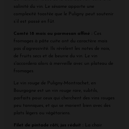
salinité du vin. Le sésame apporte une
complexité toastée que le Puligny peut soutenir
s’il est passé en fût.
Comté 18 mois ou parmesan affiné :
Ces
fromages à pâte cuite ont du caractère mais
pas d’agressivité. Ils révèlent les notes de noix,
de fruits secs et de beurre du vin. Le vin
s'accordera alors à merveille avec un plateau de
fromages.
Le vin rouge de Puligny-Montrachet, en
Bourgogne est un vin rouge rare, subtils,
parfaits pour ceux qui cherchent des vins rouges
peu tanniques, et qui se marient bien avec des
plats légers ou végétariens.
Filet de pintade rôti, jus réduit :
La chair