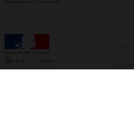
Développé par Natural-net
4.9/5
513 avis
Interdiction de vente de boissons alcooliques aux mineurs de moins de 18
ans
La preuve de majorité de l'acheteur est exigée au moment de la vente en
ligne CODE DE LA SANTE PUBLIQUE, ART. L. 3342-1 et L. 3353-3
L'abus d'alcool est dangereux pour la santé. Sachez consommer avec
modération.