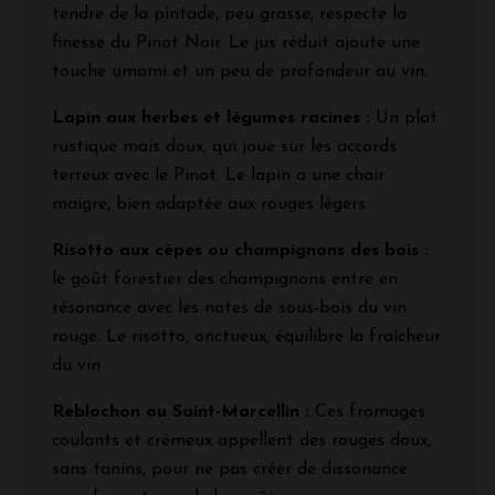
tendre de la pintade, peu grasse, respecte la
finesse du Pinot Noir. Le jus réduit ajoute une
touche umami et un peu de profondeur au vin.
Lapin aux herbes et légumes racines :
Un plat
rustique mais doux, qui joue sur les accords
terreux avec le Pinot. Le lapin a une chair
maigre, bien adaptée aux rouges légers.
Risotto aux cèpes ou champignons des bois :
le goût forestier des champignons entre en
résonance avec les notes de sous-bois du vin
rouge. Le risotto, onctueux, équilibre la fraîcheur
du vin
Reblochon ou Saint-Marcellin :
Ces fromages
coulants et crémeux appellent des rouges doux,
sans tanins, pour ne pas créer de dissonance