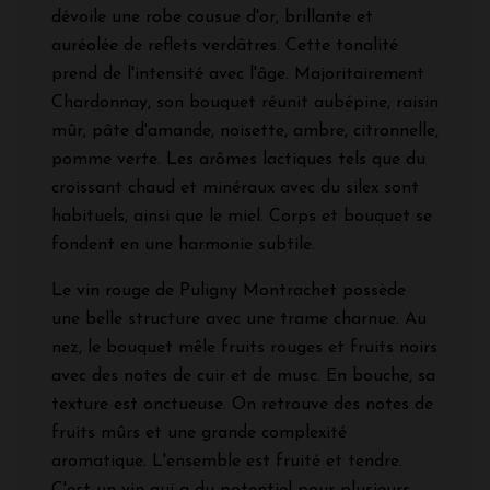
dévoile une robe cousue d'or, brillante et
auréolée de reflets verdâtres. Cette tonalité
prend de l'intensité avec l'âge. Majoritairement
Chardonnay, son bouquet réunit aubépine, raisin
mûr, pâte d'amande, noisette, ambre, citronnelle,
pomme verte. Les arômes lactiques tels que du
croissant chaud et minéraux avec du silex sont
habituels, ainsi que le miel. Corps et bouquet se
fondent en une harmonie subtile.
Le vin rouge de Puligny Montrachet possède
une belle structure avec une trame charnue. Au
nez, le bouquet mêle fruits rouges et fruits noirs
avec des notes de cuir et de musc. En bouche, sa
texture est onctueuse. On retrouve des notes de
fruits mûrs et une grande complexité
aromatique. L'ensemble est fruité et tendre.
C'est un vin qui a du potentiel pour plusieurs