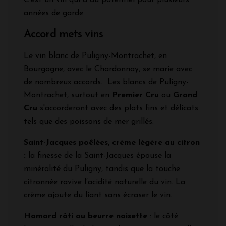
années de garde.
Accord mets vins
Le vin blanc de Puligny-Montrachet, en
Bourgogne, avec le Chardonnay, se marie avec
de nombreux accords. Les blancs de Puligny-
Montrachet, surtout en
Premier Cru
ou
Grand
Cru
s'accorderont avec des plats fins et délicats
tels que des poissons de mer grillés.
Saint-Jacques poêlées, crème légère au citron
:
la finesse de la Saint-Jacques épouse la
minéralité du Puligny, tandis que la touche
citronnée ravive l’acidité naturelle du vin. La
crème ajoute du liant sans écraser le vin.
Homard rôti au beurre noisette
: le côté