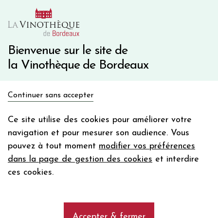
10€ de remise immédiate sur votre première commande
avec le code BIENVINO10
Une question ?
05 57 10 41 41
Bienvenue sur le site de
la Vinothèque de Bordeaux
Recevez 5€
Continuer sans accepter
en bon d'achat
Accueil
Bourgogne
DOMAINE MONGEARD-MUGNERET
en vous inscrivant à notre newsletter
Ce site utilise des cookies pour améliorer votre
navigation et pour mesurer son audience. Vous
Votre
pouvez à tout moment
modifier vos préférences
email
dans la page de gestion des cookies
et interdire
En m’abonnant, j’accepte de recevoir la newsletter de la
ces cookies.
Vinothèque de Bordeaux.
Minimum de commande de 50€ h
frais de port. Durée de validité d’un mois
Accepter & fermer