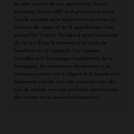
les plus réputés de son appellation, Vosne-
Romanée. Depuis 1680 et 8 générations, cette
famille possède cette exploitation d’environ 30
hectares de vignes et de 35 appellations.
C’est
aujourd’hui Vincent Mongeard, grand passionné
de vin, qui dirige le domaine et ne cesse de
l’améliorer et de l’agrandir. Les cépages
travaillés sont les cépages traditionnels de la
Bourgogne, les majestueux chardonnay et les
prestigieux pinot noir. L’aligoté et le gamay sont
également cultivés. Les vins proposés sont des
vins de qualité, avec une profonde connaissance
des terroirs et un savoir-faire ancestral.