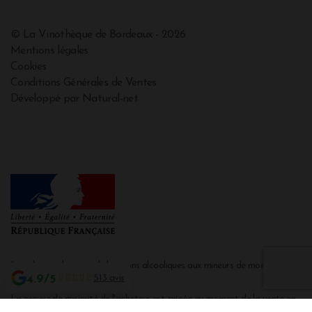
© La Vinothèque de Bordeaux - 2026
Mentions légales
Cookies
Conditions Générales de Ventes
Développé par Natural-net
Interdiction de vente de boissons alcooliques aux mineurs de moins de 18
4.9/5
513 avis
ans
La preuve de majorité de l'acheteur est exigée au moment de la vente en