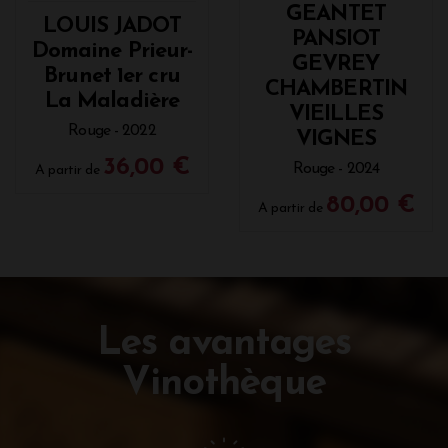
GEANTET
LOUIS JADOT
PANSIOT
Domaine Prieur-
GEVREY
Brunet 1er cru
CHAMBERTIN
La Maladière
VIEILLES
Rouge - 2022
VIGNES
36,00 €
Rouge - 2024
A partir de
80,00 €
A partir de
Les avantages
Vinothèque