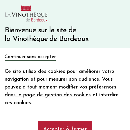
10€ de remise immédiate sur votre première commande
avec le code BIENVINO10
Une question ?
05 57 10 41 41
Bienvenue sur le site de
la Vinothèque de Bordeaux
Recevez 5€
Continuer sans accepter
en bon d'achat
Accueil
Bordeaux
Château LASSEGUE
en vous inscrivant à notre newsletter
Ce site utilise des cookies pour améliorer votre
navigation et pour mesurer son audience. Vous
Votre
pouvez à tout moment
modifier vos préférences
email
dans la page de gestion des cookies
et interdire
En m’abonnant, j’accepte de recevoir la newsletter de la
ces cookies.
Vinothèque de Bordeaux.
Minimum de commande de 50€ h
frais de port. Durée de validité d’un mois
Accepter & fermer