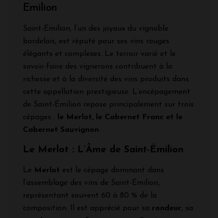
Emilion
Saint-Émilion, l’un des joyaux du vignoble
bordelais, est réputé pour ses vins rouges
élégants et complexes. Le terroir varié et le
savoir-faire des vignerons contribuent à la
richesse et à la diversité des vins produits dans
cette appellation prestigieuse. L’encépagement
de Saint-Émilion repose principalement sur trois
cépages :
le Merlot, le Cabernet Franc et le
Cabernet Sauvignon
.
Le Merlot : L’Âme de Saint-Émilion
Le
Merlot
est le cépage dominant dans
l’assemblage des vins de Saint-Émilion,
représentant souvent 60 à 80 % de la
composition. Il est apprécié pour sa
rondeur
, sa