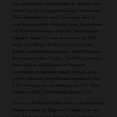
Les appellations Saint-Emilion et Saint-Emilion
Grand Cru sont géographiquement entrelacées.
Elles s’étendent sur neuf communes dont la
simple énumération fait déjà rêver. La première
est Saint-Emilion, qui constitue l’épicentre du
vignoble depuis l’arrivée des moines au VIIIe
siècle. Les villages de Saint-Christophe-des-
Bardes, Saint-Etienne-de-Lisse, Saint-Hippolyte,
Saint-Laurent-des-Combes, Saint-Pey-d’Armens,
Saint-Sulpice-de-Faleyrens et Vignonet
complètent ce tableau, auquel s'ajoute, pour
partie, Libourne. Saint-Emilion représente ainsi
5 500 hectares (qui se subdivise en AOC Saint-
Emilion et AOC Saint-Emilion Grand Cru)
Le terroir de Saint-Émilion est l’un des éléments
fondamentaux qui façonnent l’identité de ses
vins. Situé sur la rive droite de la Dordogne, ce