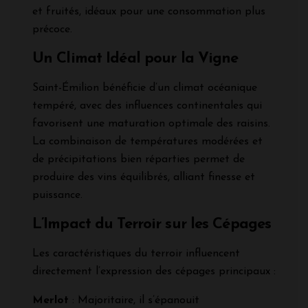
et fruités, idéaux pour une consommation plus
précoce.
Un Climat Idéal pour la Vigne
Saint-Émilion bénéficie d’un climat océanique
tempéré, avec des influences continentales qui
favorisent une maturation optimale des raisins.
La combinaison de températures modérées et
de précipitations bien réparties permet de
produire des vins équilibrés, alliant finesse et
puissance.
L’Impact du Terroir sur les Cépages
Les caractéristiques du terroir influencent
directement l’expression des cépages principaux :
Merlot
: Majoritaire, il s’épanouit