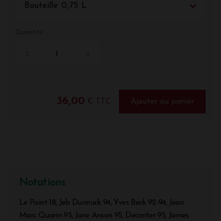
Bouteille 0,75 L
Quantité
36,00
€ TTC
Ajouter au panier
Notations
Le Point 18, Jeb Dunnuck 94, Yves Beck 92-94, Jean
Marc Quarin 95, Jane Anson 95, Decanter 95, James