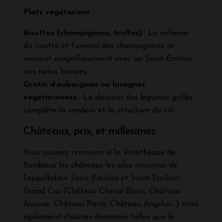
Plats végétariens
Risottos (champignons, truffes)
: La richesse
du risotto et l’umami des champignons se
marient magnifiquement avec un Saint-Émilion
aux notes boisées.
Gratin d’aubergines ou lasagnes
végétariennes
: La douceur des légumes grillés
complète la rondeur et la structure du vin.
Châteaux, prix, et millésimes
Vous pouvez retrouver à la Vinothèque de
Bordeaux les châteaux les plus reconnus de
l'appellation Saint-Emilion et Saint-Emilion
Grand Cru (Château Cheval Blanc, Château
Ausone, Château Pavie, Château Angelus...) mais
également d'autres domaines telles que le