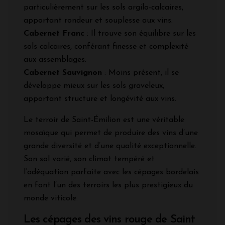
particulièrement sur les sols argilo-calcaires,
apportant rondeur et souplesse aux vins.
Cabernet Franc
: Il trouve son équilibre sur les
sols calcaires, conférant finesse et complexité
aux assemblages.
Cabernet Sauvignon
: Moins présent, il se
développe mieux sur les sols graveleux,
apportant structure et longévité aux vins.
Le terroir de Saint-Émilion est une véritable
mosaïque qui permet de produire des vins d’une
grande diversité et d’une qualité exceptionnelle.
Son sol varié, son climat tempéré et
l’adéquation parfaite avec les cépages bordelais
en font l’un des terroirs les plus prestigieux du
monde viticole.
Les cépages des vins rouge de Saint