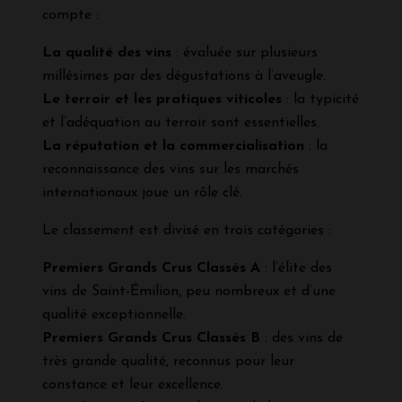
compte :
La qualité des vins
: évaluée sur plusieurs
millésimes par des dégustations à l’aveugle.
Le terroir et les pratiques viticoles
: la typicité
et l’adéquation au terroir sont essentielles.
La réputation et la commercialisation
: la
reconnaissance des vins sur les marchés
internationaux joue un rôle clé.
Le classement est divisé en trois catégories :
Premiers Grands Crus Classés A
: l’élite des
vins de Saint-Émilion, peu nombreux et d’une
qualité exceptionnelle.
Premiers Grands Crus Classés B
: des vins de
très grande qualité, reconnus pour leur
constance et leur excellence.