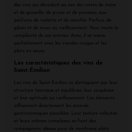
des vins qui dévoilent au nez des notes de mûre
et de groseille, de prune et de pruneau, aux
parfums de violette et de menthe. Parfois, de
gibier et de musc au vieillissement. Voici toute la
complexité de ses arômes. Ainsi, il se marie
parfaitement avec les viandes rouges et les
plats en sauce.
Les caractéristiques des vins de
Saint-Émilion
Les vins de Saint-Émilion se distinguent par leur
structure tannique et équilibrée, leur souplesse
et leur aptitude au vieillissement. Ces éléments
influencent directement les accords
gastronomiques possibles. Leur texture veloutée
et leurs arômes complexes en font des
compagnons idéaux pour de nombreux plats.