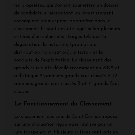
les propriétés, qui doivent soumettre un dossier
de candidature nécessitant un investissement
conséquent pour espérer apparaître dans le
classement. Ils sont ensuite jugés selon plusieurs
critères d'un cahier des charges tels que la
dégustation, la notoriété (promotion,
distribution, valorisation), le terroir et la
conduite de l'exploitation. Le classement des
grands crus a été dévoilé récemment en 2022 et
a distingué 2 premiers grands crus classés A, 12
premiers grands crus classés B et 71 grands Crus
classés
Le Fonctionnement du Classement
Le classement des vins de Saint-Émilion repose
sur une évaluation rigoureuse réalisée par un
jury indépendant. Plusieurs critères sont pris en