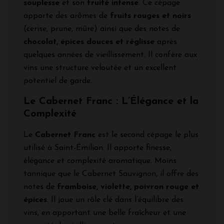
souplesse
et son
fruité intense
. Ce cépage
apporte des arômes de
fruits rouges et noirs
(cerise, prune, mûre) ainsi que des notes de
chocolat, épices douces et réglisse
après
quelques années de vieillissement. Il confère aux
vins une structure veloutée et un excellent
potentiel de garde.
Le Cabernet Franc : L’Élégance et la
Complexité
Le
Cabernet Franc
est le second cépage le plus
utilisé à Saint-Émilion. Il apporte finesse,
élégance et complexité aromatique. Moins
tannique que le Cabernet Sauvignon, il offre des
notes de
framboise, violette, poivron rouge et
épices
. Il joue un rôle clé dans l’équilibre des
vins, en apportant une belle fraîcheur et une