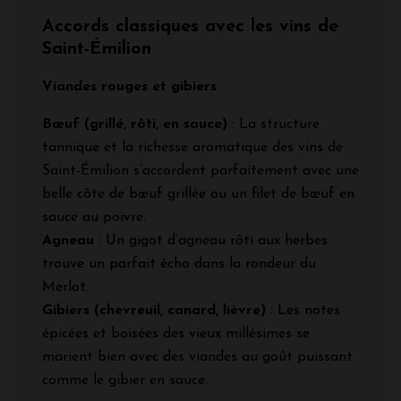
Accords classiques avec les vins de
Saint-Émilion
Viandes rouges et gibiers
Bœuf (grillé, rôti, en sauce)
: La structure
tannique et la richesse aromatique des vins de
Saint-Émilion s’accordent parfaitement avec une
belle côte de bœuf grillée ou un filet de bœuf en
sauce au poivre.
Agneau
: Un gigot d’agneau rôti aux herbes
trouve un parfait écho dans la rondeur du
Merlot.
Gibiers (chevreuil, canard, lièvre)
: Les notes
épicées et boisées des vieux millésimes se
marient bien avec des viandes au goût puissant
comme le gibier en sauce.