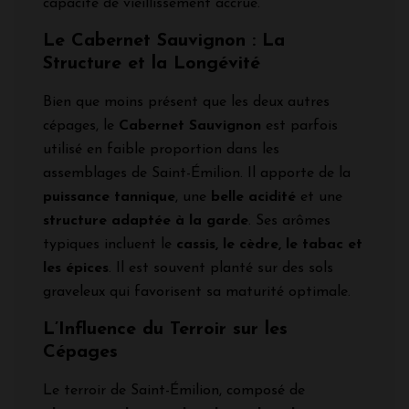
capacité de vieillissement accrue.
Le Cabernet Sauvignon : La
Structure et la Longévité
Bien que moins présent que les deux autres
cépages, le
Cabernet Sauvignon
est parfois
utilisé en faible proportion dans les
assemblages de Saint-Émilion. Il apporte de la
puissance tannique
, une
belle acidité
et une
structure adaptée à la garde
. Ses arômes
typiques incluent le
cassis, le cèdre, le tabac et
les épices
. Il est souvent planté sur des sols
graveleux qui favorisent sa maturité optimale.
L’Influence du Terroir sur les
Cépages
Le terroir de Saint-Émilion, composé de