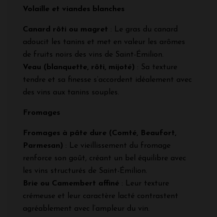
Volaille et viandes blanches
Canard rôti ou magret
: Le gras du canard
adoucit les tanins et met en valeur les arômes
de fruits noirs des vins de Saint-Émilion.
Veau (blanquette, rôti, mijoté)
: Sa texture
tendre et sa finesse s’accordent idéalement avec
des vins aux tanins souples.
Fromages
Fromages à pâte dure (Comté, Beaufort,
Parmesan)
: Le vieillissement du fromage
renforce son goût, créant un bel équilibre avec
les vins structurés de Saint-Émilion.
Brie ou Camembert affiné
: Leur texture
crémeuse et leur caractère lacté contrastent
agréablement avec l’ampleur du vin.