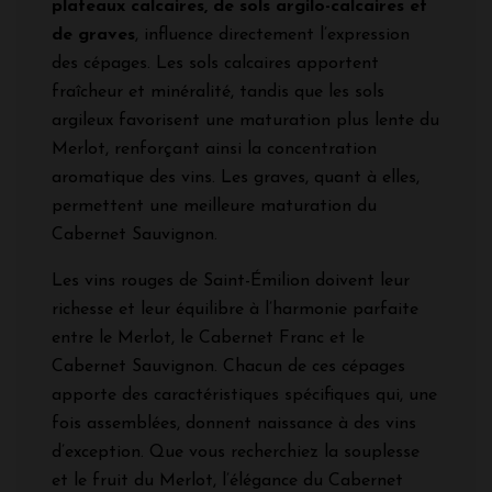
plateaux calcaires, de sols argilo-calcaires et
de graves
, influence directement l’expression
des cépages. Les sols calcaires apportent
fraîcheur et minéralité, tandis que les sols
argileux favorisent une maturation plus lente du
Merlot, renforçant ainsi la concentration
aromatique des vins. Les graves, quant à elles,
permettent une meilleure maturation du
Cabernet Sauvignon.
Les vins rouges de Saint-Émilion doivent leur
richesse et leur équilibre à l’harmonie parfaite
entre le Merlot, le Cabernet Franc et le
Cabernet Sauvignon. Chacun de ces cépages
apporte des caractéristiques spécifiques qui, une
fois assemblées, donnent naissance à des vins
d’exception. Que vous recherchiez la souplesse
et le fruit du Merlot, l’élégance du Cabernet