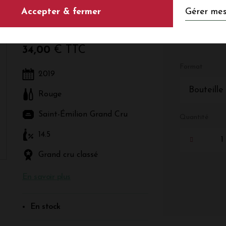
Gérer mes
Accepter & fermer
Rouge - Bordeaux - Saint-Émilion Grand Cru
34,00
€ TTC
Format
2019
Bouteille
Rouge
Saint-Émilion Grand Cru
Quantité
14.5
Grand cru classé
En savoir plus
En stock