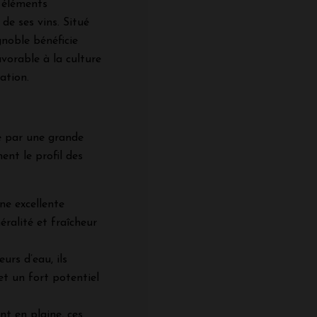
s éléments
de ses vins. Situé
gnoble bénéficie
avorable à la culture
ation.
ue par une grande
ment le profil des
ne excellente
ralité et fraîcheur
urs d’eau, ils
et un fort potentiel
nt en plaine, ces