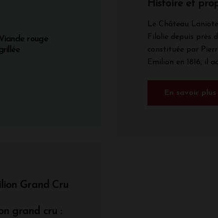
Histoire et prop
Le Château Laniote 
Filolie depuis près 
Viande rouge
grillée
constituée par Pier
Emilion en 1816, il 
En savoir plus
ilion Grand Cru
on grand cru :