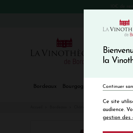
10€ de re
VinoBlog
Bienvenu
la Vino
Bordeaux
Bourgogne
Nos Régions
Continuer san
Ce site util
Accueil
Bordeaux
Château LANIOTE
audience. V
gestion des 