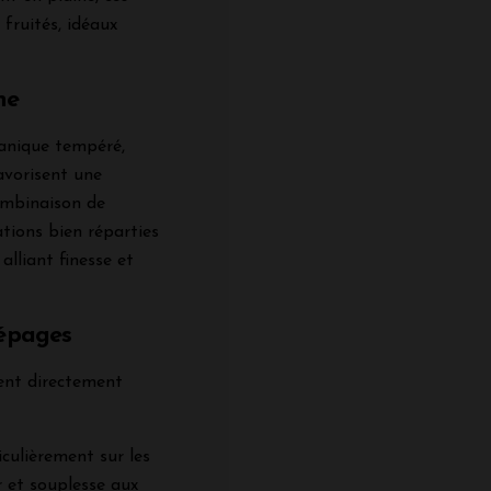
 fruités, idéaux
ne
éanique tempéré,
avorisent une
ombinaison de
tions bien réparties
alliant finesse et
Cépages
cent directement
iculièrement sur les
r et souplesse aux