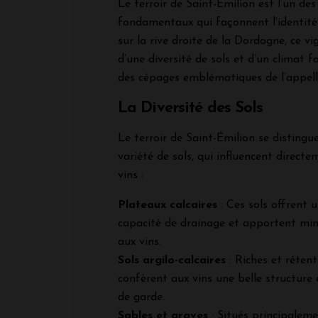
Le terroir de Saint-Émilion est l’un de
fondamentaux qui façonnent l’identité 
sur la rive droite de la Dordogne, ce vi
d’une diversité de sols et d’un climat f
des cépages emblématiques de l’appell
La Diversité des Sols
Le terroir de Saint-Émilion se disting
variété de sols, qui influencent directe
vins :
Plateaux calcaires
: Ces sols offrent u
capacité de drainage et apportent miné
aux vins.
Sols argilo-calcaires
: Riches et rétente
confèrent aux vins une belle structure 
de garde.
Sables et graves
: Situés principaleme