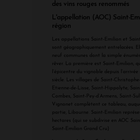
des vins rouges renommés
L'appellation (AOC) Saint-Emi
région
Les appellations Saint-Emilion et Sai
sont géographiquement entrelacées. Ell
neuf communes dont la simple énuméra
rêver. La première est Saint-Emilion, q
l’épicentre du vignoble depuis l’arrivé
siècle. Les villages de Saint-Christophe
Etienne-de-Lisse, Saint-Hippolyte, Sai
Combes, Saint-Pey-d’Armens, Saint-Sul
Vignonet complètent ce tableau, auque
partie, Libourne. Saint-Emilion représe
hectares (qui se subdivise en AOC Sai
Saint-Emilion Grand Cru)