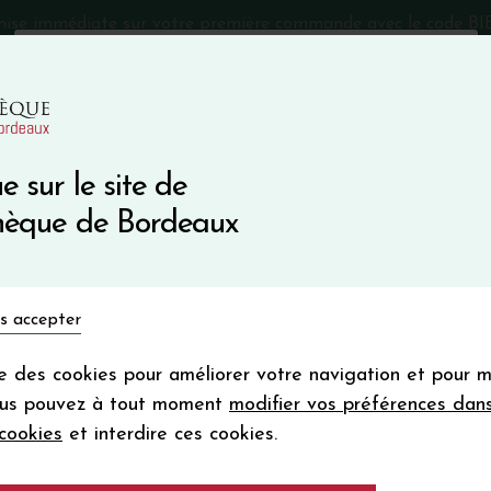
mise immédiate sur votre première commande avec le code 
Catalogue Primeurs 2025
Qui sommes-nous
05 57 10
e sur le site de
Recevez 5
thèque de Bordeaux
en bon d'achat
en vous inscrivant à notre ne
Vins du monde
Primeurs
Bio & Cie
Champagne
s accepter
Votre
email
ise des cookies pour améliorer votre navigation et pour 
En m’abonnant, j’accepte de recevoir la new
ous pouvez à tout moment
modifier vos préférences dan
Vinothèque de Bordeaux.
Minimum de comman
cookies
et interdire ces cookies.
frais de port. Durée de validité d’un
Château LANIOTE