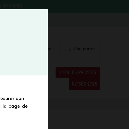
BIENVINO10
fermer
 41 41
Connexion
Mon panier
€
wsletter
VENTES PRIVÉES
Spiritueux
ROSÉS 2025
mesurer son
sletter de la
s la page de
de de 50€ hors
 mois
 2019