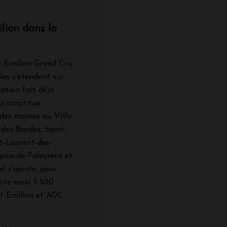
lion dans la
nt-Emilion Grand Cru
es s’étendent sur
tion fait déjà
ui constitue
e des moines au VIIIe
-des-Bardes, Saint-
nt-Laurent-des-
pice-de-Faleyrens et
l s'ajoute, pour
nte ainsi 5 500
nt-Emilion et AOC