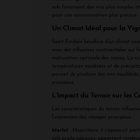
sols favorisent des vins plus souples et
pour une consommation plus précoce.
Un Climat Idéal pour la Vig
Saint-Émilion bénéficie d’un climat oc
avec des influences continentales qui f
maturation optimale des raisins. La c
températures modérées et de précipita
permet de produire des vins équilibrés, 
puissance.
L’Impact du Terroir sur les 
Les caractéristiques du terroir influen
l’expression des cépages principaux :
Merlot
: Majoritaire, il s’épanouit part
sols argilo-calcaires, apportant rondeu