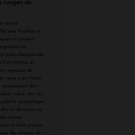
ns rouges de
le centre
lations Pauillac et
ignes et produit
 vignobles se
t-Julien-Beychevelle
c-Fort-Médoc et
ien regroupe de
a vigne y est forte.
nt uniquement des
uleur rubis.. Au nez,
e palette aromatique
lles et de cassis ou
des tanins
outés et font preuve
rouve des arômes de