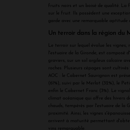
fruits noirs et un boisé de qualité. La 
sur le fruit. Ils possèdent une exceptio
garde avec une remarquable aptitude a
Un terroir dans la région du
Le terroir sur lequel évolue les vignes,
l'estuaire de la Gironde, est composé 
graviers, sur un sol argileux calcaire a
roches. Plusieurs cépages sont cultivés
AOC : le Cabernet Sauvignon est prése
(61%), suivi par le Merlot (32%), le Pet
enfin le Cabernet Franc (3%). Le vignob
climat océanique qui offre des hivers d
chauds, tempérés par l'estuaire de la G
proximité. Ainsi, les vignes s'épanouisse
arrivent à maturité permettant d'obten
vins remarquable.