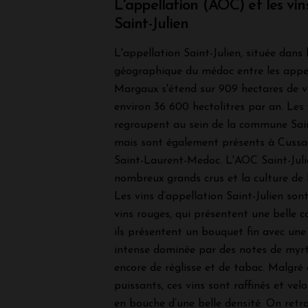
L'appellation (AOC) et les vi
Saint-Julien
L'appellation Saint-Julien, située dans 
géographique du médoc entre les appel
Margaux s'étend sur 909 hectares de v
environ 36 600 hectolitres par an. Les
regroupent au sein de la commune Sain
mais sont également présents à Cussa
Saint-Laurent-Medoc. L'AOC Saint-Jul
nombreux grands crus et la culture de l
Les vins d’appellation Saint-Julien so
vins rouges, qui présentent une belle co
ils présentent un bouquet fin avec un
intense dominée par des notes de myrti
encore de réglisse et de tabac. Malgré 
puissants, ces vins sont raffinés et vel
en bouche d’une belle densité. On ret