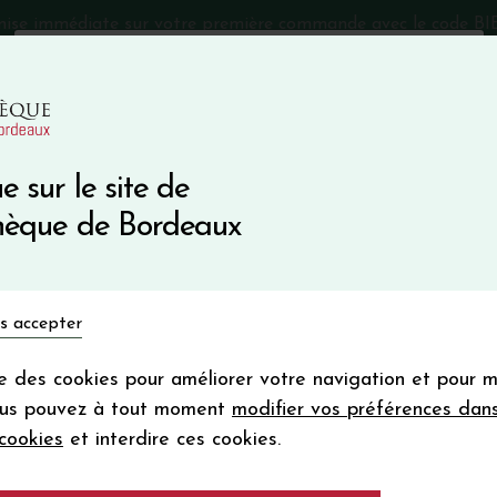
mise immédiate sur votre première commande avec le code 
Catalogue Primeurs 2025
Qui sommes-nous
05 57 10
e sur le site de
Recevez 5
thèque de Bordeaux
en bon d'achat
en vous inscrivant à notre ne
Vins du monde
Primeurs
Bio & Cie
Champagne
s accepter
Votre
email
ise des cookies pour améliorer votre navigation et pour 
En m’abonnant, j’accepte de recevoir la new
ous pouvez à tout moment
modifier vos préférences dan
Vinothèque de Bordeaux.
Minimum de comman
cookies
et interdire ces cookies.
frais de port. Durée de validité d’un
CLOS DU MARQUI