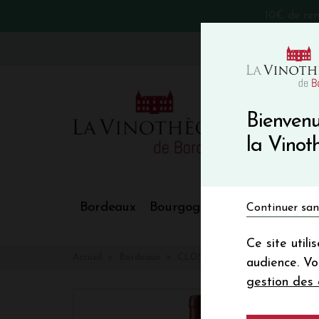
10€ de re
VinoBlog
Bienvenu
la Vino
Bordeaux
Bourgogne
Nos Régions
Continuer san
Ce site util
Accueil
Bordeaux
CLOS DU MARQUIS
audience. V
gestion des 