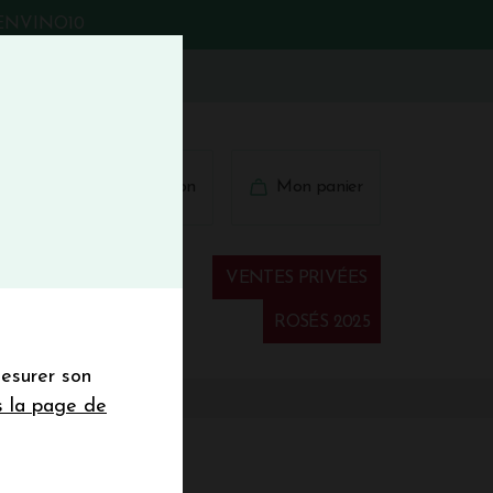
BIENVINO10
fermer
 41 41
Connexion
Mon panier
€
wsletter
VENTES PRIVÉES
Spiritueux
ROSÉS 2025
mesurer son
sletter de la
s la page de
de de 50€ hors
 mois
S 2022