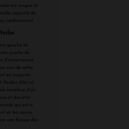
finale est longue et
nnelle capacité de
u vieillissement.
 Médoc
 rive gauche de
d'une couche de
vec d'importantes
 au sein de cette
nt en majorité
it Verdot (4%) et
le bénéficie d'un
oux et des étés
ironde qui est à
nt et les raisins
ir une finesse des