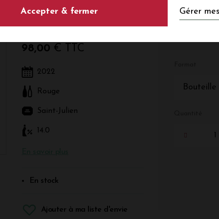
Gérer mes
Accepter & fermer
Rouge - Bordeaux - Saint-Julien
98,00
€ TTC
Format
2022
Bouteille
Rouge
Saint-Julien
Quantité
14.0
En savoir plus
En stock
Ajouter à ma liste d'envie