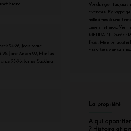
rnet Franc
Vendange : toujours 
avancée. Egrappage t
millésimes à une temp
ciment et inox. Vieil
MERRAIN. Durée : 18 
frais. Mise en bouteil
Beck 94-96, Jean Marc
deuxième année suiv
3-95, Jane Anson 92, Markus
ance 95-96, James Suckling
La propriété
A qui appartien
? Histoire et pr