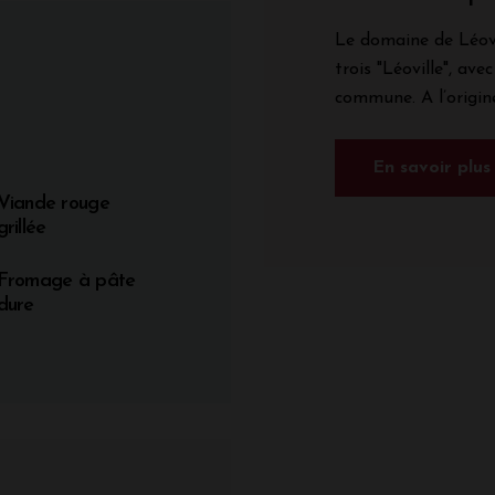
Le domaine de Léovi
trois "Léoville", ave
commune. A l’origine
En savoir plus
Viande rouge
grillée
Fromage à pâte
dure