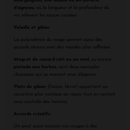
bourguignon, une daube ou un navarin
d’agneau
, où la longueur et la profondeur du
vin relèvent les sauces corsées.
Volaille et gibier
La polyvalence du rouge permet aussi des
accords réussis avec des viandes plus raffinées :
Magret de canard rôti ou au miel
, ou encore
pintade aux herbes
, sont deux exemples
classiques qui se marient avec élégance.
Plats de gibier
(faisan, lièvre) apportent un
caractère plus rustique au repas tout en restant
sous contrôle des tannins.
Accords créatifs
On peut aussi associer ces rouges à des