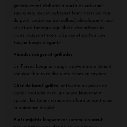
généralement élaborés à partir de cabernet
sauvignon, merlot, cabernet franc (avec parfois
du petit verdot ou du malbec), développent une
structure tannique équilibrée, des arômes de
fruits rouges et noirs, d’épices et parfois une
touche boisée élégante.
Viandes rouges et grillades
Un Pessac-Léognan rouge trouve naturellement
son équilibre avec des plats riches en saveurs :
Côte de bœuf grillée
, entrecôte ou pièces de
viande maturée avec une sauce légèrement
épicée ; les tanins structurés s’harmonisent avec
la puissance du plat.
Plats mijotés
longuement comme un
bœuf