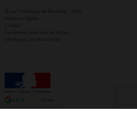
© La Vinothèque de Bordeaux - 2026
Mentions légales
Cookies
Conditions Générales de Ventes
Développé par Natural-net
4.9/5
513 avis
Interdiction de vente de boissons alcooliques aux mineurs de moins de 18
ans
La preuve de majorité de l'acheteur est exigée au moment de la vente en
ligne CODE DE LA SANTE PUBLIQUE, ART. L. 3342-1 et L. 3353-3