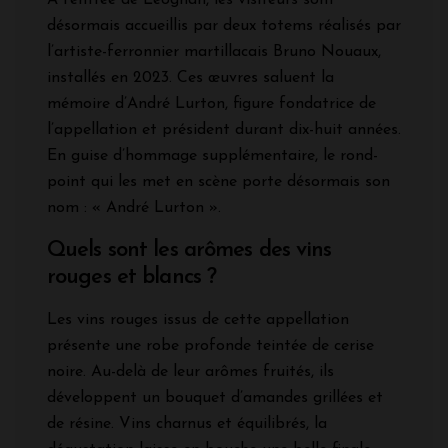
désormais accueillis par deux totems réalisés par
l’artiste-ferronnier martillacais Bruno Nouaux,
installés en 2023. Ces œuvres saluent la
mémoire d’André Lurton, figure fondatrice de
l’appellation et président durant dix-huit années.
En guise d’hommage supplémentaire, le rond-
point qui les met en scène porte désormais son
nom : « André Lurton ».
Quels sont les arômes des vins
rouges et blancs ?
Les vins rouges issus de cette appellation
présente une robe profonde teintée de cerise
noire. Au-delà de leur arômes fruités, ils
développent un bouquet d’amandes grillées et
de résine. Vins charnus et équilibrés, la