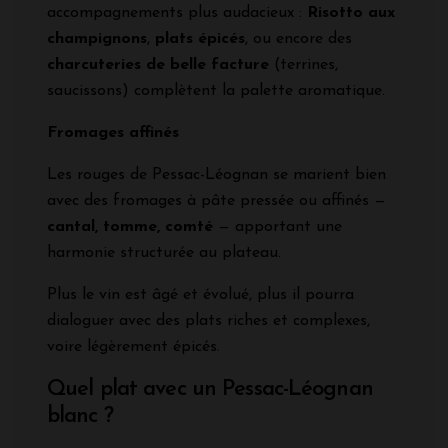
accompagnements plus audacieux :
Risotto aux
champignons
,
plats épicés
, ou encore des
charcuteries de belle facture
(terrines,
saucissons) complètent la palette aromatique.
Fromages affinés
Les rouges de Pessac-Léognan se marient bien
avec des fromages à pâte pressée ou affinés —
cantal, tomme, comté
— apportant une
harmonie structurée au plateau.
Plus le vin est âgé et évolué, plus il pourra
dialoguer avec des plats riches et complexes,
voire légèrement épicés.
Quel plat avec un Pessac-Léognan
blanc ?