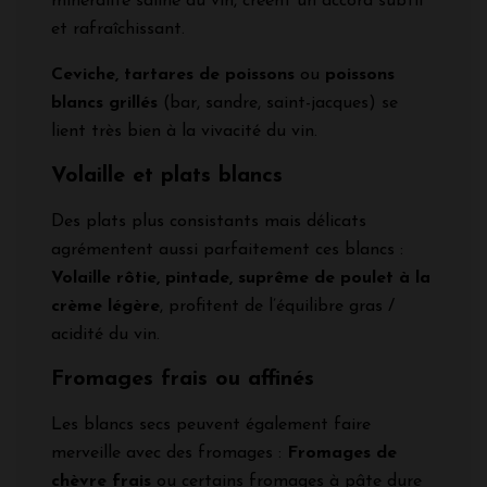
minéralité saline du vin, créent un accord subtil
et rafraîchissant.
Ceviche, tartares de poissons
ou
poissons
blancs grillés
(bar, sandre, saint-jacques) se
lient très bien à la vivacité du vin.
Volaille et plats blancs
Des plats plus consistants mais délicats
agrémentent aussi parfaitement ces blancs :
Volaille rôtie, pintade, suprême de poulet à la
crème légère
, profitent de l’équilibre gras /
acidité du vin.
Fromages frais ou affinés
Les blancs secs peuvent également faire
merveille avec des fromages :
Fromages de
chèvre frais
ou certains fromages à pâte dure