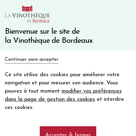
10€ de remise immédiate sur votre première commande
avec le code BIENVINO10
Une question ?
05 57 10 41 41
Bienvenue sur le site de
la Vinothèque de Bordeaux
Recevez 5€
Continuer sans accepter
en bon d'achat
Accueil
Bordeaux
Château LA MISSION HAUT BRION
en vous inscrivant à notre newsletter
Ce site utilise des cookies pour améliorer votre
navigation et pour mesurer son audience. Vous
Votre
pouvez à tout moment
modifier vos préférences
email
dans la page de gestion des cookies
et interdire
En m’abonnant, j’accepte de recevoir la newsletter de la
ces cookies.
Vinothèque de Bordeaux.
Minimum de commande de 50€ h
frais de port. Durée de validité d’un mois
Accepter & fermer