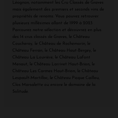
Léognan, notamment les Cru Classés de Graves
mais également des premiers et seconds vins de
propriétés de renoms. Vous pouvez retrouver
plusieurs millésimes allant de 1999 à 2023.
Parcourez notre sélection et découvrez en plus
des 14 crus classés de Graves, le Château
Coucheroy, le Château de Rochemorin, le
Château Ferran, le Château Haut-Bergey, le
Château La Louvière, le Château Lafont
Menaut, le Château Larrivet Haut-Brion, le
Château Les Carmes Haut-Brion, le Château
Lespault-Martillac, le Château Picque Caillou,
Clos Marsalette ou encore le domaine de la
Solitude.