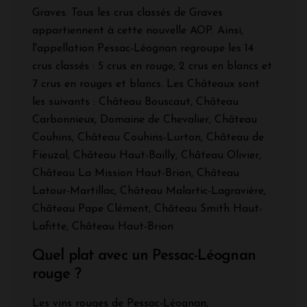
Graves. Tous les crus classés de Graves
appartiennent à cette nouvelle AOP. Ainsi,
l'appellation Pessac-Léognan regroupe les 14
crus classés : 5 crus en rouge, 2 crus en blancs et
7 crus en rouges et blancs. Les Châteaux sont
les suivants : Château Bouscaut, Château
Carbonnieux, Domaine de Chevalier, Château
Couhins, Château Couhins-Lurton, Château de
Fieuzal, Château Haut-Bailly, Château Olivier,
Château La Mission Haut-Brion, Château
Latour-Martillac, Château Malartic-Lagravière,
Château Pape Clément, Château Smith Haut-
Lafitte, Château Haut-Brion
Quel plat avec un Pessac-Léognan
rouge ?
Les vins rouges de Pessac-Léognan,