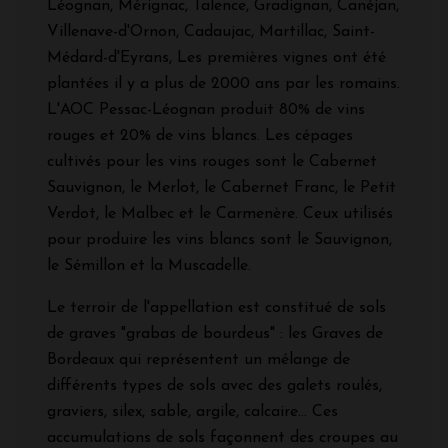
Léognan, Mérignac, Talence, Gradignan, Canéjan,
Villenave-d'Ornon, Cadaujac, Martillac, Saint-
Médard-d'Eyrans, Les premières vignes ont été
plantées il y a plus de 2000 ans par les romains.
L'AOC Pessac-Léognan produit 80% de vins
rouges et 20% de vins blancs. Les cépages
cultivés pour les vins rouges sont le Cabernet
Sauvignon, le Merlot, le Cabernet Franc, le Petit
Verdot, le Malbec et le Carmenère. Ceux utilisés
pour produire les vins blancs sont le Sauvignon,
le Sémillon et la Muscadelle.
Le terroir de l'appellation est constitué de sols
de graves "grabas de bourdeus" : les Graves de
Bordeaux qui représentent un mélange de
différents types de sols avec des galets roulés,
graviers, silex, sable, argile, calcaire... Ces
accumulations de sols façonnent des croupes au