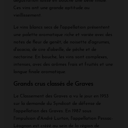
dégustation laisse en bouche une belle finale.
Ces vins ont une grande aptitude au
vieillissement.
Le vins blancs secs de l'appellation présentent
une palette aromatique riche et variée avec des
notes de fleur de genêt, de noisette d'agrumes,
d'acacia, de cire d'abeille, de pêche et de
nectarine. En bouche, les vins sont complexes,
intenses, avec des arômes frais et fruités et une
longue finale aromatique.
Grands crus classés de Graves
Le Classement des Graves a vu le jour en 1953
sur la demande du Syndicat de défense de
l'appellation des Graves. En 1987 sous
l'impulsion d'André Lurton, l'appellation Pessac-
Léognan est crééé au sein de la région de