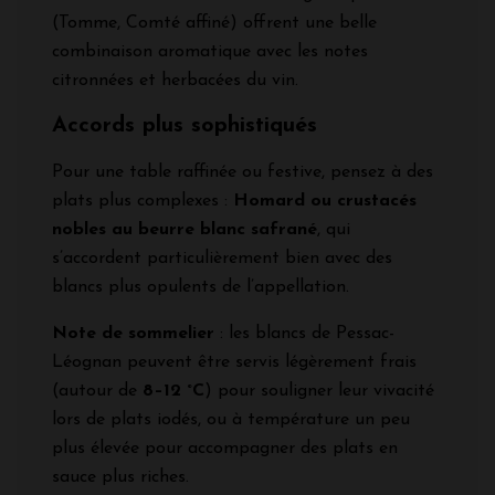
(Tomme, Comté affiné) offrent une belle
combinaison aromatique avec les notes
citronnées et herbacées du vin.
Accords plus sophistiqués
Pour une table raffinée ou festive, pensez à des
plats plus complexes :
Homard ou crustacés
nobles au beurre blanc safrané
, qui
s’accordent particulièrement bien avec des
blancs plus opulents de l’appellation.
Note de sommelier
: les blancs de Pessac-
Léognan peuvent être servis légèrement frais
(autour de
8–12 °C
) pour souligner leur vivacité
lors de plats iodés, ou à température un peu
plus élevée pour accompagner des plats en
sauce plus riches.