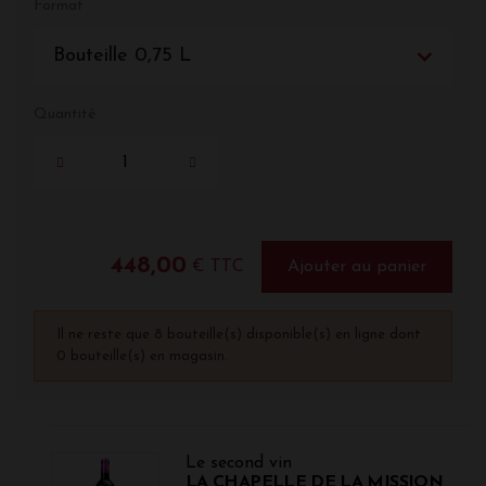
Format
Bouteille 0,75 L
Quantité
448,00
€ TTC
Ajouter au panier
Il ne reste que 8 bouteille(s) disponible(s) en ligne dont
0 bouteille(s) en magasin.
Le second vin
LA CHAPELLE DE LA MISSION