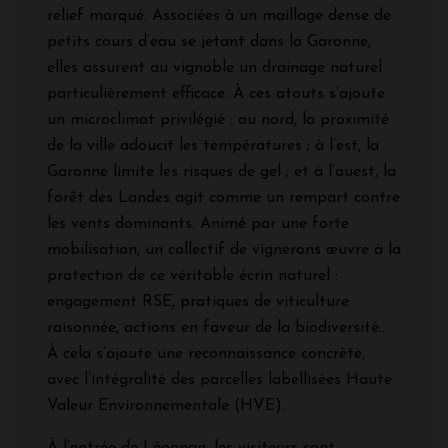
relief marqué. Associées à un maillage dense de
petits cours d’eau se jetant dans la Garonne,
elles assurent au vignoble un drainage naturel
particulièrement efficace. À ces atouts s’ajoute
un microclimat privilégié : au nord, la proximité
de la ville adoucit les températures ; à l’est, la
Garonne limite les risques de gel ; et à l’ouest, la
forêt des Landes agit comme un rempart contre
les vents dominants. Animé par une forte
mobilisation, un collectif de vignerons œuvre à la
protection de ce véritable écrin naturel :
engagement RSE, pratiques de viticulture
raisonnée, actions en faveur de la biodiversité…
À cela s’ajoute une reconnaissance concrète,
avec l’intégralité des parcelles labellisées Haute
Valeur Environnementale (HVE).
À l’entrée de Léognan, les visiteurs sont