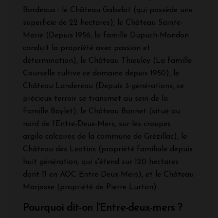
Bordeaux : le Château Gabelot (qui possède une
superficie de 22 hectares), le Château Sainte-
Marie (Depuis 1956, la famille Dupuch-Mondon
conduit la propriété avec passion et
détermination), le Château Thieuley (La famille
Courselle cultive ce domaine depuis 1950), le
Château Landereau (Depuis 3 générations, ce
précieux terroir se transmet au sein de la
Famille Baylet), le Château Bonnet (situé au
nord de l’Entre-Deux-Mers, sur les croupes
argilo-calcaires de la commune de Grézillac), le
Château des Leotins (propriété familiale depuis
huit génération, qui s'étend sur 120 hectares
dont 11 en AOC Entre-Deux-Mers), et le Château
Marjosse (propriété de Pierre Lurton).
Pourquoi dit-on l'Entre-deux-mers ?