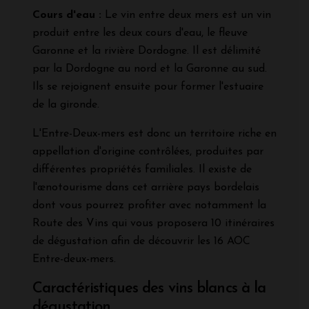
Cours d'eau :
Le vin entre deux mers est un vin
produit entre les deux cours d'eau, le fleuve
Garonne et la rivière Dordogne. Il est délimité
par la Dordogne au nord et la Garonne au sud.
Ils se rejoignent ensuite pour former l'estuaire
de la gironde.
L'Entre-Deux-mers est donc un territoire riche en
appellation d'origine contrôlées, produites par
différentes propriétés familiales. Il existe de
l'œnotourisme dans cet arrière pays bordelais
dont vous pourrez profiter avec notamment la
Route des Vins qui vous proposera 10 itinéraires
de dégustation afin de découvrir les 16 AOC
Entre-deux-mers.
Caractéristiques des vins blancs à la
dégustation