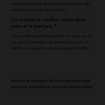
parfaitement avec des huitres, du poisson, des
crustacés ou encore du foie gras.
Où trouver le meilleur entre-deux-
mers et à quel prix ?
Les vins de l'appellation sont à retrouver sur le
site de la Vinothèque de Bordeaux à partir de
4,50€ et l'on peut le retrouver jusqu'à 10,80€.
Macération pelliculaire 24 heures puis pressurage
suivi d’une vinification en cuve inox thermo-régulée.