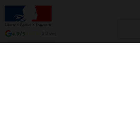
4.9/5
513 avis
Interdiction de vente de boissons alcooliques aux mineurs de moins de 18
ans
La preuve de majorité de l'acheteur est exigée au moment de la vente en
ligne CODE DE LA SANTE PUBLIQUE, ART. L. 3342-1 et L. 3353-3
L'abus d'alcool est dangereux pour la santé. Sachez consommer avec
modération.