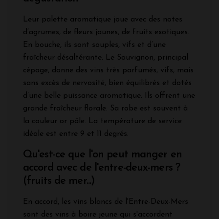
Leur palette aromatique joue avec des notes
d’agrumes, de fleurs jaunes, de fruits exotiques.
En bouche, ils sont souples, vifs et d’une
fraîcheur désaltérante. Le Sauvignon, principal
cépage, donne des vins très parfumés, vifs, mais
sans excès de nervosité, bien équilibrés et dotés
d’une belle puissance aromatique. Ils offrent une
grande fraîcheur florale. Sa robe est souvent à
la couleur or pâle. La température de service
idéale est entre 9 et 11 degrés.
Qu'est-ce que l'on peut manger en
accord avec de l'entre-deux-mers ?
(fruits de mer...)
En accord, les vins blancs de l'Entre-Deux-Mers
sont des vins à boire jeune qui s'accordent