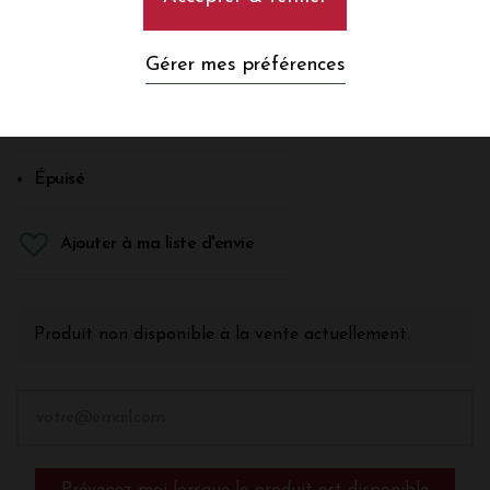
Blanc
Gérer mes préférences
Entre-Deux-Mers
En savoir plus
Épuisé
Ajouter à ma liste d'envie
Produit non disponible à la vente actuellement.