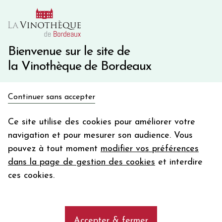
10€ de remise immédiate sur votre première commande
avec le code BIENVINO10
Une question ?
05 57 10 41 41
Bienvenue sur le site de
la Vinothèque de Bordeaux
Recevez 5€
Continuer sans accepter
en bon d'achat
Accueil
Bordeaux
en vous inscrivant à notre newsletter
Ce site utilise des cookies pour améliorer votre
navigation et pour mesurer son audience. Vous
Votre
pouvez à tout moment
modifier vos préférences
email
dans la page de gestion des cookies
et interdire
Château DES LEOTINS 2021
En m’abonnant, j’accepte de recevoir la newsletter de la
ces cookies.
Blanc - Bordeaux - Entre-Deux-Mers
Vinothèque de Bordeaux.
Minimum de commande de 50€ h
frais de port. Durée de validité d’un mois
2021
Accepter & fermer