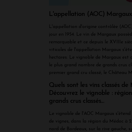
L'appellation (AOC) Margau
L'appellation d'origine contrôlée (AOC
jour en 1954. Le vin de Margaux possè
remarquable et ce depuis le XVIIIe siè
viticoles de l'appellation Margaux s'ét
hectares. Le vignoble de Margaux est c
le plus grand nombre de grands crus cl
premier grand cru classé, le Château 
Quels sont les vins classés d
Découvrez le vignoble : région
grands crus classés...
Le vignoble de l'AOC Margaux s'étend 
de vignes, dans la région du Médoc à 2
nord de Bordeaux, sur la rive gauche, 