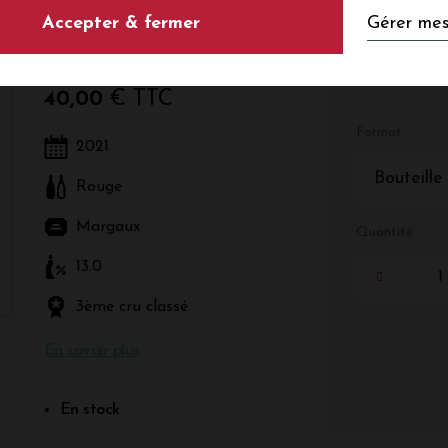
Gérer mes
Accepter & fermer
Rouge - Bordeaux - Margaux
40,00
€ TTC
Format
2021
Bouteille
Rouge
Margaux
Quantité
13.0
3ème cru classé
En savoir plus
En stock