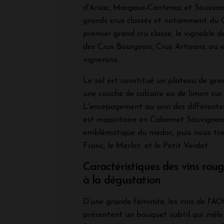
d'Arsac, Margaux-Cantenac et Soussans
grands crus classés et notamment du
premier grand cru classé, le vignoble
des Crus Bourgeois, Crus Artisans, ou 
vignerons.
Le sol est constitué un plateau de grav
une couche de calcaire ou de limon sur 
L'encépagement au sein des différente
est majoritaire en Cabernet Sauvignon
emblématique du médoc, puis nous tro
Franc, le Merlot. et le Petit Verdot.
Caractéristiques des vins ro
à la dégustation
D’une grande féminité, les vins de l'
présentent un bouquet subtil qui mêle