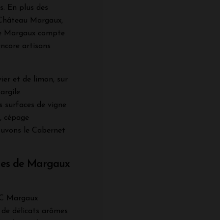
. En plus des
 Château Margaux,
 de Margaux compte
encore artisans
ier et de limon, sur
argile.
s surfaces de vigne
, cépage
uvons le Cabernet
uges de Margaux
AOC Margaux
 de délicats arômes