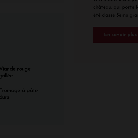
château, qui porte l
été classé 3ème grand
En savoir plus
Viande rouge
grillée
Fromage à pâte
dure