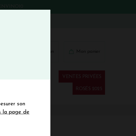
BIENVINO10
fermer
 41 41
Connexion
Mon panier
€
wsletter
VENTES PRIVÉES
Spiritueux
ROSÉS 2025
mesurer son
sletter de la
s la page de
de de 50€ hors
 mois
IL 2021