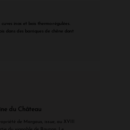
 cuves inox et bois thermo-régulées.
ois dans des barriques de chêne dont
gine du Château
ropriété de Margaux, issue, au XVIII
artie du vignoble de Rauzan. Le