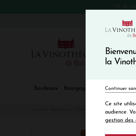
10€ de re
VinoBlog
Bienvenu
la Vino
Bordeaux
Bourgogne
Nos Régions
Continuer san
Ce site util
Accueil
Bordeaux
Château DESMIRAIL
audience. V
gestion des 