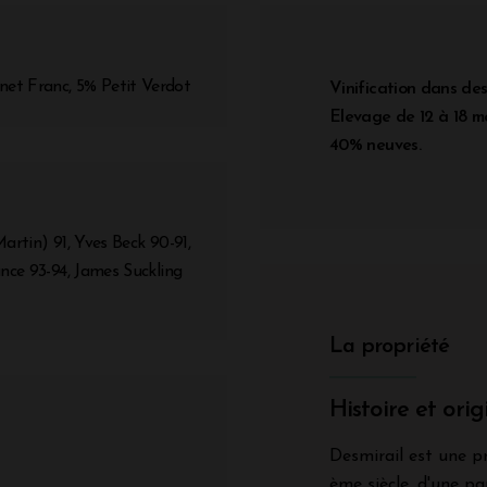
et Franc, 5% Petit Verdot
Vinification dans des
Elevage de 12 à 18 m
40% neuves.
artin) 91, Yves Beck 90-91,
nce 93-94, James Suckling
La propriété
Histoire et ori
Desmirail est une p
ème siècle, d'une p