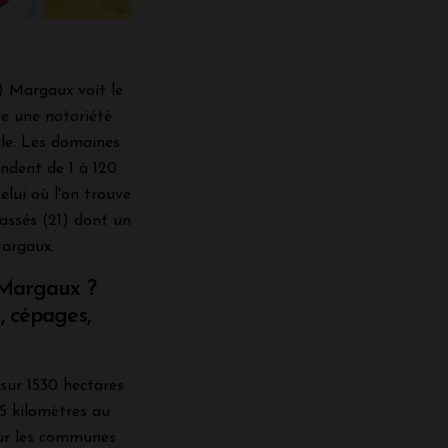
x
) Margaux voit le
de une notoriété
cle. Les domaines
endent de 1 à 120
elui où l'on trouve
assés (21) dont un
Margaux.
e Margaux ?
, cépages,
sur 1530 hectares
5 kilomètres au
sur les communes