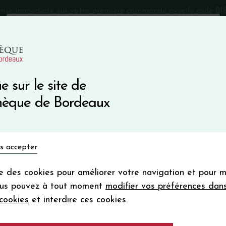
mise immédiate sur votre première commande avec le code 
Catalogue Primeurs 2025
Qui sommes-nous
05 57 10
e sur le site de
Recevez 5
thèque de Bordeaux
en bon d'achat
en vous inscrivant à notre ne
Vins du monde
Primeurs
Bio & Cie
Champagne
s accepter
Votre
email
ise des cookies pour améliorer votre navigation et pour 
En m’abonnant, j’accepte de recevoir la new
ous pouvez à tout moment
modifier vos préférences dan
Vinothèque de Bordeaux.
Minimum de comman
cookies
et interdire ces cookies.
frais de port. Durée de validité d’un
Château DESMIRA