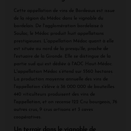
Cette appellation de vins de Bordeaux est issue
de la région du Médoc dans le vignoble du
bordelais. De l'agglomération bordelaise à
Soulac, le Médoc produit huit appellations
prestigieuses. L'appellation Médoc quant à elle
est située au nord de la presqu’île, proche de
l'estuaire de la Gironde. Elle se distingue de la
partie sud qui est dédiée à l'AOC Haut-Médoc.
L'appellation Médoc s’étend sur 5560 hectares.
La production moyenne annuelle des vins de
l'appellation s'élève à 36 000 000 de bouteilles.
440 viticulteurs produisent des vins de
l'appellation, et on recense 122 Cru bourgeois, 76
autres crus, 9 crus artisans et 3 caves
coopératives.
Un terroir dans le vignoble de