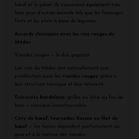
bœuf et le gibier. Ils s’associent également très
bien avec d'autres accords tels que les fromages
forts et les plats à base de légumes.
Accords classiques avec les vins rouges du
Médoc
Viandes rouges — le duo gagnant
Les vins du Médoc ont naturellement une
prédilection pour les
viandes rouges
, grâce à
leur structure tannique et leur intensité :
Entrecôte bordelaise
, grillée ou rôtie au feu de
bois — classique incontournable.
Côte de bœuf, tournedos Rossini ou filet de
bœuf
— les tanins répondent parfaitement au
gras et à la texture des viandes.