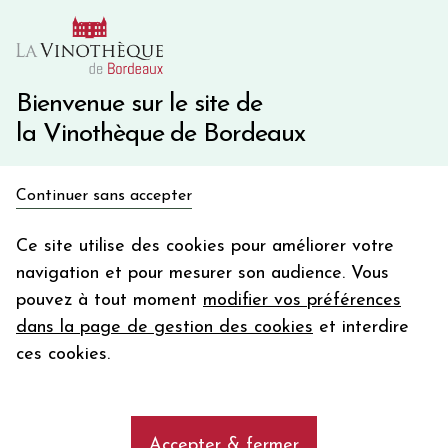
10€ de remise immédiate sur votre première commande
avec le code BIENVINO10
Une question ?
05 57 10 41 41
Bienvenue sur le site de
la Vinothèque de Bordeaux
Recevez 5€
Continuer sans accepter
en bon d'achat
Accueil
Bordeaux
Château LES GRANDS CHÊNES
en vous inscrivant à notre newsletter
Ce site utilise des cookies pour améliorer votre
navigation et pour mesurer son audience. Vous
Votre
pouvez à tout moment
modifier vos préférences
email
dans la page de gestion des cookies
et interdire
En m’abonnant, j’accepte de recevoir la newsletter de la
ces cookies.
Vinothèque de Bordeaux.
Minimum de commande de 50€ h
frais de port. Durée de validité d’un mois
Accepter & fermer