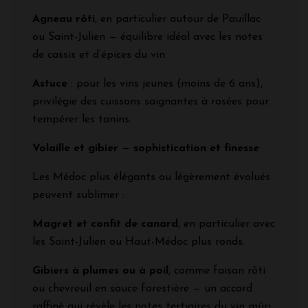
Agneau rôti
, en particulier autour de Pauillac
ou Saint-Julien — équilibre idéal avec les notes
de cassis et d’épices du vin.
Astuce
: pour les vins jeunes (moins de 6 ans),
privilégie des cuissons saignantes à rosées pour
tempérer les tanins.
Volaille et gibier — sophistication et finesse
Les Médoc plus élégants ou légèrement évolués
peuvent sublimer :
Magret et confit de canard
, en particulier avec
les Saint-Julien ou Haut-Médoc plus ronds.
Gibiers à plumes ou à poil
, comme faisan rôti
ou chevreuil en sauce forestière — un accord
raffiné qui révèle les notes tertiaires du vin mûri.