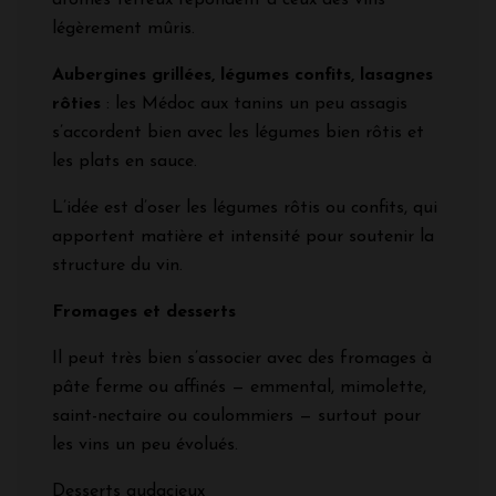
arômes terreux répondent à ceux des vins
légèrement mûris.
Aubergines grillées, légumes confits, lasagnes
rôties
: les Médoc aux tanins un peu assagis
s’accordent bien avec les légumes bien rôtis et
les plats en sauce.
L’idée est d’oser les légumes rôtis ou confits, qui
apportent matière et intensité pour soutenir la
structure du vin.
Fromages et desserts
Il peut très bien s’associer avec des fromages à
pâte ferme ou affinés — emmental, mimolette,
saint-nectaire ou coulommiers — surtout pour
les vins un peu évolués.
Desserts audacieux