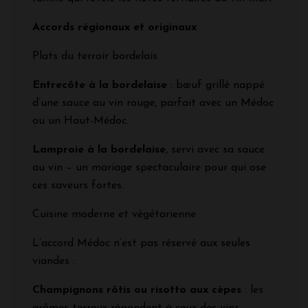
Accords régionaux et originaux
Plats du terroir bordelais
Entrecôte à la bordelaise
: bœuf grillé nappé
d’une sauce au vin rouge, parfait avec un Médoc
ou un Haut-Médoc.
Lamproie à la bordelaise
, servi avec sa sauce
au vin – un mariage spectaculaire pour qui ose
ces saveurs fortes.
Cuisine moderne et végétarienne
L’accord Médoc n’est pas réservé aux seules
viandes :
Champignons rôtis ou risotto aux cèpes
: les