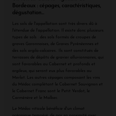
Bordeaux : cépages, caractéristiques,
dégustation...
Les sols de l'appellation sont très divers dû à
l'étendue de l'appellation. Il existe donc plusieurs
types de sols : des sols formés de croupes de
graves Garonnaises, de Graves Pyrénéennes et
des sols argilo-calcaires.. Ils sont constitués de
terrasses de dépôts de gravier alluvionnaires, qui
sont favorables au Cabernet et profonds et
argileux, qui seront eux plus favorables au
Merlot. Les autres cépages composant les vins
du Médoc complétant le Cabernet Sauvignon et
le Cabernet Franc sont le Petit Verdot, le
Carménère et le Malbec.
Le Médoc viticole bénéficie d'un climat
océanique tempéré, de par sa proximité avec