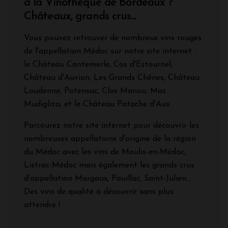
à la Vinothèque de Bordeaux ?
Châteaux, grands crus...
Vous pouvez retrouver de nombreux vins rouges
de l'appellation Médoc sur notre site internet :
le Château Cantemerle, Cos d'Estournel,
Château d'Auvion, Les Grands Chênes, Château
Loudenne, Potensac, Clos Manou, Mas
Mudigliza, et le Château Patache d'Aux.
Parcourez notre site internet pour découvrir les
nombreuses appellations d'origine de la région
du Médoc avec les vins de Moulis-en-Médoc,
Listrac-Médoc mais également les grands crus
d'appellation Margaux, Pauillac, Saint-Julien...
Des vins de qualité à découvrir sans plus
attendre !