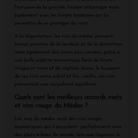
l'estuaire de la gironde, l'océan atlantique mais
également avec les forêts landaises qui lui
permette de se protéger du vent.
A la dégustation, les vins du médoc peuvent
laisser paraître de la rondeur et de la distinction
mais également des notes plus corsées, grâce à
une belle palette aromatique faite de fruits
rouges et noirs et de réglisse. Jeune, le bouquet
de ces vins reste subtil et fin ; vieillis, ces vins
présentent une corpulence équilibrée.
Quels sont les meilleurs accords mets
et vins rouge du Médoc ?
Les vins du médoc sont des vins rouges
aromatiques qui s’accordent parfaitement avec
des plats à base de viande, tels que l’agneau, le