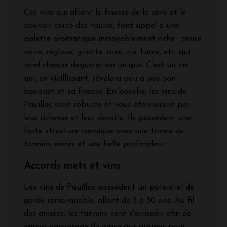
Ces vins qui allient la finesse de la sève et le
pouvoir corsé des tanins, font appel à une
palette aromatique incroyablement riche : cerise
noire, réglisse, griotte, rose, iris, fumé, etc. qui
rend chaque dégustation unique. C’est un vin
qui, en vieillissant, révélera peu à peu son
bouquet et sa finesse. En bouche, les vins de
Pauillac sont robuste et vous étonneront par
leur richesse et leur densité. Ils possèdent une
forte structure tannique avec une trame de
tannins serrés et une belle profondeur.
Accords mets et vins
Les vins de Pauillac possèdent un potentiel de
garde remarquable, allant de 5 à 30 ans. Au fil
des années, les tannins vont s'arrondir afin de
laisser davantage de place aux arômes pour