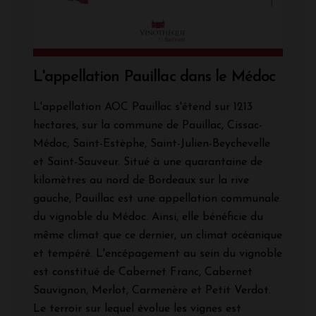
L'appellation Pauillac dans le Médoc
L'appellation AOC Pauillac s'étend sur 1213
hectares, sur la commune de Pauillac, Cissac-
Médoc, Saint-Estèphe, Saint-Julien-Beychevelle
et Saint-Sauveur. Situé à une quarantaine de
kilomètres au nord de Bordeaux sur la rive
gauche, Pauillac est une appellation communale
du vignoble du Médoc. Ainsi, elle bénéficie du
même climat que ce dernier, un climat océanique
et tempéré. L'encépagement au sein du vignoble
est constitué de Cabernet Franc, Cabernet
Sauvignon, Merlot, Carmenère et Petit Verdot.
Le terroir sur lequel évolue les vignes est