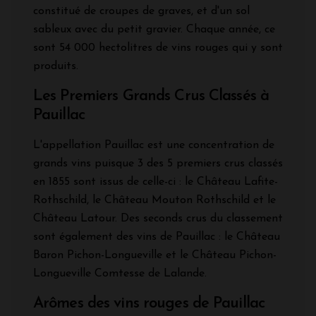
constitué de croupes de graves, et d'un sol
sableux avec du petit gravier. Chaque année, ce
sont 54 000 hectolitres de vins rouges qui y sont
produits.
Les Premiers Grands Crus Classés à
Pauillac
L'appellation Pauillac est une concentration de
grands vins puisque 3 des 5 premiers crus classés
en 1855 sont issus de celle-ci : le Château Lafite-
Rothschild, le Château Mouton Rothschild et le
Château Latour. Des seconds crus du classement
sont également des vins de Pauillac : le Château
Baron Pichon-Longueville et le Château Pichon-
Longueville Comtesse de Lalande.
Arômes des vins rouges de Pauillac