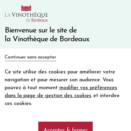
10€ de remise immédiate sur votre première commande
avec le code BIENVINO10
Une question ?
05 57 10 41 41
Bienvenue sur le site de
la Vinothèque de Bordeaux
Recevez 5€
Continuer sans accepter
en bon d'achat
Accueil
Bordeaux
Château HAUT DE LA BECADE
en vous inscrivant à notre newsletter
Ce site utilise des cookies pour améliorer votre
navigation et pour mesurer son audience. Vous
Votre
pouvez à tout moment
modifier vos préférences
email
dans la page de gestion des cookies
et interdire
En m’abonnant, j’accepte de recevoir la newsletter de la
ces cookies.
Vinothèque de Bordeaux.
Minimum de commande de 50€ h
frais de port. Durée de validité d’un mois
Accepter & fermer