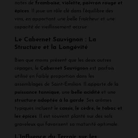
notes de
framboise, violette, poivron rouge et
épices
. Il joue un rôle clé dans l’équilibre des
vins, en apportant une belle fraîcheur et une
capacité de vieillissement accrue.
Le Cabernet Sauvignon : La
Structure et la Longévité
Bien que moins présent que les deux autres
cépages, le
Cabernet Sauvignon
est parfois
utilisé en faible proportion dans les
assemblages de Saint-Émilion. Il apporte de la
puissance tannique
, une
belle acidité
et une
structure adaptée à la garde
. Ses arômes
typiques incluent le
cassis, le cèdre, le tabac et
les épices
. Il est souvent planté sur des sols
graveleux qui favorisent sa maturité optimale.
L’Influence du Terroir sur les