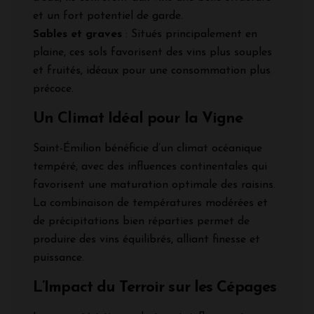
et un fort potentiel de garde.
Sables et graves
: Situés principalement en
plaine, ces sols favorisent des vins plus souples
et fruités, idéaux pour une consommation plus
précoce.
Un Climat Idéal pour la Vigne
Saint-Émilion bénéficie d’un climat océanique
tempéré, avec des influences continentales qui
favorisent une maturation optimale des raisins.
La combinaison de températures modérées et
de précipitations bien réparties permet de
produire des vins équilibrés, alliant finesse et
puissance.
L’Impact du Terroir sur les Cépages