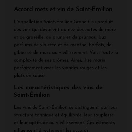
Accord mets et vin de Saint-Emilion
L'appellation Saint-Emilion Grand Cru produit
des vins qui dévoilent au nez des notes de mûre
et de groseille, de prune et de pruneau, aux
parfums de violette et de menthe. Parfois, de
gibier et de musc au vieillissement. Voici toute la
complexité de ses arômes. Ainsi, il se marie
parfaitement avec les viandes rouges et les
plats en sauce.
Les caractéristiques des vins de
Saint-Émilion
Les vins de Saint-Émilion se distinguent par leur
structure tannique et équilibrée, leur souplesse
et leur aptitude au vieillissement. Ces éléments
influencent directement les accords