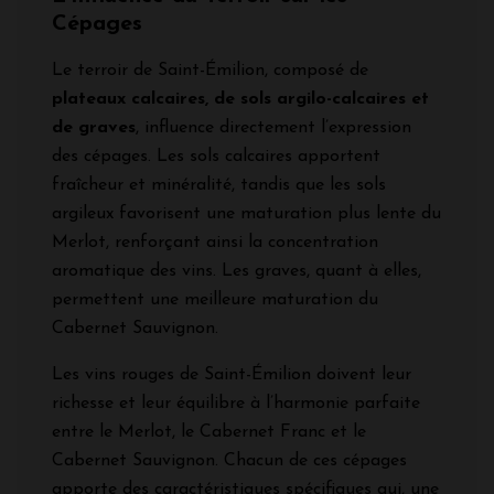
Cépages
Le terroir de Saint-Émilion, composé de
plateaux calcaires, de sols argilo-calcaires et
de graves
, influence directement l’expression
des cépages. Les sols calcaires apportent
fraîcheur et minéralité, tandis que les sols
argileux favorisent une maturation plus lente du
Merlot, renforçant ainsi la concentration
aromatique des vins. Les graves, quant à elles,
permettent une meilleure maturation du
Cabernet Sauvignon.
Les vins rouges de Saint-Émilion doivent leur
richesse et leur équilibre à l’harmonie parfaite
entre le Merlot, le Cabernet Franc et le
Cabernet Sauvignon. Chacun de ces cépages
apporte des caractéristiques spécifiques qui, une