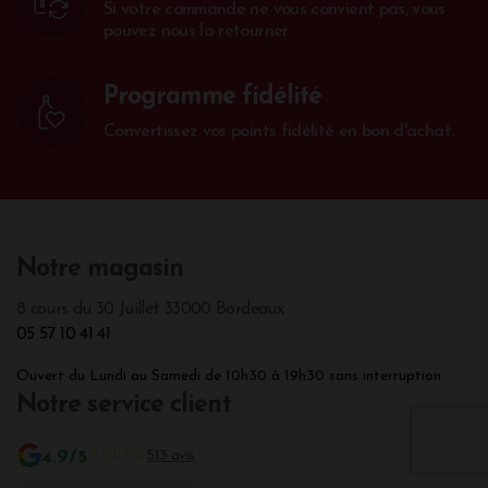
Si votre commande ne vous convient pas, vous
pouvez nous la retourner
Programme fidélité
Convertissez vos points fidélité en bon d'achat.
Notre magasin
8 cours du 30 Juillet 33000 Bordeaux
05 57 10 41 41
Ouvert du Lundi au Samedi de 10h30 à 19h30 sans interruption.
Notre service client
Une question ?
4.9/5
513 avis
05 57 10 41 41