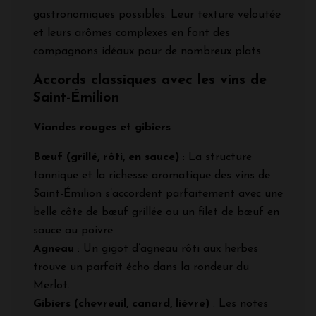
gastronomiques possibles. Leur texture veloutée
et leurs arômes complexes en font des
compagnons idéaux pour de nombreux plats.
Accords classiques avec les vins de
Saint-Émilion
Viandes rouges et gibiers
Bœuf (grillé, rôti, en sauce)
: La structure
tannique et la richesse aromatique des vins de
Saint-Émilion s’accordent parfaitement avec une
belle côte de bœuf grillée ou un filet de bœuf en
sauce au poivre.
Agneau
: Un gigot d’agneau rôti aux herbes
trouve un parfait écho dans la rondeur du
Merlot.
Gibiers (chevreuil, canard, lièvre)
: Les notes