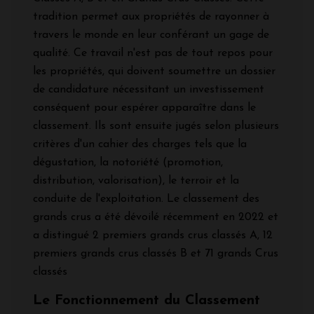
tradition permet aux propriétés de rayonner à
travers le monde en leur conférant un gage de
qualité. Ce travail n'est pas de tout repos pour
les propriétés, qui doivent soumettre un dossier
de candidature nécessitant un investissement
conséquent pour espérer apparaître dans le
classement. Ils sont ensuite jugés selon plusieurs
critères d'un cahier des charges tels que la
dégustation, la notoriété (promotion,
distribution, valorisation), le terroir et la
conduite de l'exploitation. Le classement des
grands crus a été dévoilé récemment en 2022 et
a distingué 2 premiers grands crus classés A, 12
premiers grands crus classés B et 71 grands Crus
classés
Le Fonctionnement du Classement