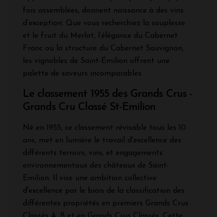
fois assemblées, donnent naissance à des vins
d’exception. Que vous recherchiez la souplesse
et le fruit du Merlot, l’élégance du Cabernet
Franc ou la structure du Cabernet Sauvignon,
les vignobles de Saint-Émilion offrent une
palette de saveurs incomparables.
Le classement 1955 des Grands Crus -
Grands Cru Classé St-Emilion
Né en 1955, ce classement révisable tous les 10
ans, met en lumière le travail d'excellence des
différents terroirs, vins, et engagements
environnementaux des châteaux de Saint-
Emilion. Il vise une ambition collective
d'excellence par le biais de la classification des
différentes propriétés en premiers Grands Crus
Classés A, B et en Grands Crus Classés. Cette