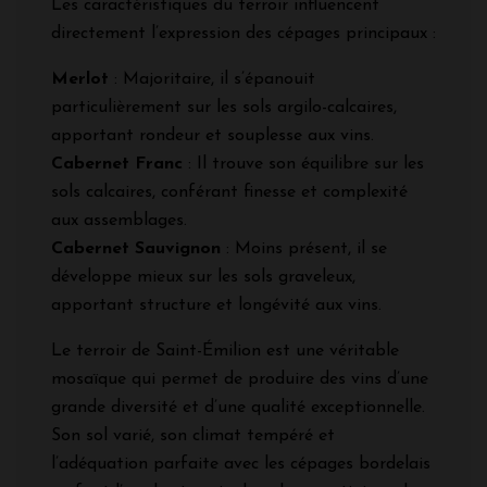
Les caractéristiques du terroir influencent
directement l’expression des cépages principaux :
Merlot
: Majoritaire, il s’épanouit
particulièrement sur les sols argilo-calcaires,
apportant rondeur et souplesse aux vins.
Cabernet Franc
: Il trouve son équilibre sur les
sols calcaires, conférant finesse et complexité
aux assemblages.
Cabernet Sauvignon
: Moins présent, il se
développe mieux sur les sols graveleux,
apportant structure et longévité aux vins.
Le terroir de Saint-Émilion est une véritable
mosaïque qui permet de produire des vins d’une
grande diversité et d’une qualité exceptionnelle.
Son sol varié, son climat tempéré et
l’adéquation parfaite avec les cépages bordelais