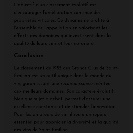
L’objectif d’un classement évolutif est
d’encourager l’amélioration continue des
propriétés viticoles. Ce dynamisme profite à
l’ensemble de l’appellation en valorisant les
efforts des domaines qui investissent dans la
qualité de leurs vins et leur notoriété.
Conclusion
Le classement de 1955 des Grands Crus de Saint-
Émilion est un outil unique dans le monde du
vin, garantissant une reconnaissance méritée
aux meilleurs domaines. Son caractère évolutif,
bien que sujet à débat, permet d’assurer une
excellence constante et de stimuler l’innovation.
Pour les amateurs de vin, il reste un repère
essentiel pour apprécier la diversité et la qualité
des vins de Saint-Émilion.