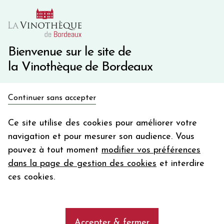
10€ de remise immédiate sur votre première commande
avec le code BIENVINO10
Une question ?
05 57 10 41 41
Bienvenue sur le site de
la Vinothèque de Bordeaux
Recevez 5€
Continuer sans accepter
en bon d'achat
Accueil
Bordeaux
Château SOUTARD
en vous inscrivant à notre newsletter
Ce site utilise des cookies pour améliorer votre
navigation et pour mesurer son audience. Vous
Votre
pouvez à tout moment
modifier vos préférences
email
dans la page de gestion des cookies
et interdire
En m’abonnant, j’accepte de recevoir la newsletter de la
ces cookies.
Vinothèque de Bordeaux.
Minimum de commande de 50€ h
frais de port. Durée de validité d’un mois
Accepter & fermer