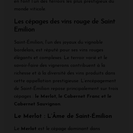
en font l’un des terroirs les plus prestigieux du
monde viticole.
Les cépages des vins rouge de Saint
Emilion
Saint-Émilion, l’un des joyaux du vignoble
bordelais, est réputé pour ses vins rouges
élégants et complexes. Le terroir varié et le
savoir-faire des vignerons contribuent à la
richesse et à la diversité des vins produits dans
cette appellation prestigieuse. L’encépagement
de Saint-Émilion repose principalement sur trois
cépages :
le Merlot, le Cabernet Franc et le
Cabernet Sauvignon
.
Le Merlot : L’Âme de Saint-Émilion
Le
Merlot
est le cépage dominant dans