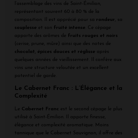
l’assemblage des vins de Saint-Émilion,
représentant souvent 60 à 80 % de la
composition. Il est apprécié pour sa
rondeur
, sa
souplesse
et son
fruité intense
. Ce cépage
apporte des arômes de
fruits rouges et noirs
(cerise, prune, mûre) ainsi que des notes de
chocolat, épices douces et réglisse
après
quelques années de vieillissement. Il confère aux
vins une structure veloutée et un excellent
potentiel de garde.
Le Cabernet Franc : L’Élégance et la
Complexité
Le
Cabernet Franc
est le second cépage le plus
utilisé à Saint-Émilion. Il apporte finesse,
élégance et complexité aromatique. Moins
tannique que le Cabernet Sauvignon, il offre des