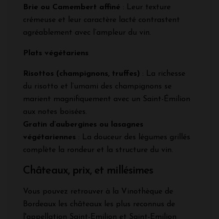
Brie ou Camembert affiné
: Leur texture
crémeuse et leur caractère lacté contrastent
agréablement avec l’ampleur du vin.
Plats végétariens
Risottos (champignons, truffes)
: La richesse
du risotto et l’umami des champignons se
marient magnifiquement avec un Saint-Émilion
aux notes boisées.
Gratin d’aubergines ou lasagnes
végétariennes
: La douceur des légumes grillés
complète la rondeur et la structure du vin.
Châteaux, prix, et millésimes
Vous pouvez retrouver à la Vinothèque de
Bordeaux les châteaux les plus reconnus de
l'appellation Saint-Emilion et Saint-Emilion