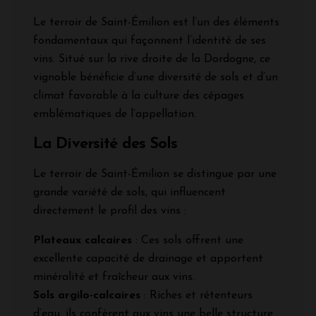
Le terroir de Saint-Émilion est l’un des éléments
fondamentaux qui façonnent l’identité de ses
vins. Situé sur la rive droite de la Dordogne, ce
vignoble bénéficie d’une diversité de sols et d’un
climat favorable à la culture des cépages
emblématiques de l’appellation.
La Diversité des Sols
Le terroir de Saint-Émilion se distingue par une
grande variété de sols, qui influencent
directement le profil des vins :
Plateaux calcaires
: Ces sols offrent une
excellente capacité de drainage et apportent
minéralité et fraîcheur aux vins.
Sols argilo-calcaires
: Riches et rétenteurs
d’eau, ils confèrent aux vins une belle structure