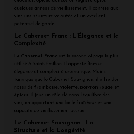
chocolat, épices douces et réglisse
après
quelques années de vieillissement. Il confère aux
vins une structure veloutée et un excellent
potentiel de garde.
Le Cabernet Franc : L’Élégance et la
Complexité
Le
Cabernet Franc
est le second cépage le plus
utilisé à Saint-Émilion. Il apporte finesse,
élégance et complexité aromatique. Moins
tannique que le Cabernet Sauvignon, il offre des
notes de
framboise, violette, poivron rouge et
épices
. Il joue un rôle clé dans l’équilibre des
vins, en apportant une belle fraîcheur et une
capacité de vieillissement accrue.
Le Cabernet Sauvignon : La
Structure et la Longévité