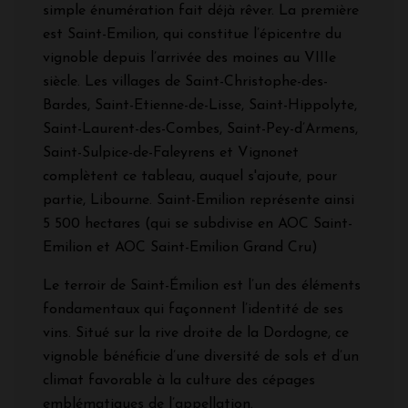
simple énumération fait déjà rêver. La première
est Saint-Emilion, qui constitue l’épicentre du
vignoble depuis l’arrivée des moines au VIIIe
siècle. Les villages de Saint-Christophe-des-
Bardes, Saint-Etienne-de-Lisse, Saint-Hippolyte,
Saint-Laurent-des-Combes, Saint-Pey-d’Armens,
Saint-Sulpice-de-Faleyrens et Vignonet
complètent ce tableau, auquel s'ajoute, pour
partie, Libourne. Saint-Emilion représente ainsi
5 500 hectares (qui se subdivise en AOC Saint-
Emilion et AOC Saint-Emilion Grand Cru)
Le terroir de Saint-Émilion est l’un des éléments
fondamentaux qui façonnent l’identité de ses
vins. Situé sur la rive droite de la Dordogne, ce
vignoble bénéficie d’une diversité de sols et d’un
climat favorable à la culture des cépages
emblématiques de l’appellation.