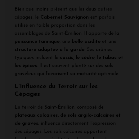
Bien que moins présent que les deux autres
cépages, le
Cabernet Sauvignon
est parfois
utilisé en faible proportion dans les
assemblages de Saint-Émilion. Il apporte de la
puissance tannique
, une
belle acidité
et une
structure adaptée à la garde
. Ses arômes
typiques incluent le
cassis, le cèdre, le tabac et
les épices
. Il est souvent planté sur des sols
graveleux qui favorisent sa maturité optimale.
L’Influence du Terroir sur les
Cépages
Le terroir de Saint-Émilion, composé de
plateaux calcaires, de sols argilo-calcaires et
de graves
, influence directement l’expression
des cépages. Les sols calcaires apportent