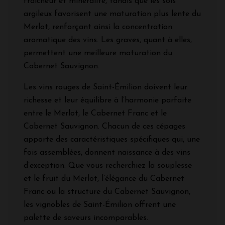
fraîcheur et minéralité, tandis que les sols
argileux favorisent une maturation plus lente du
Merlot, renforçant ainsi la concentration
aromatique des vins. Les graves, quant à elles,
permettent une meilleure maturation du
Cabernet Sauvignon.
Les vins rouges de Saint-Émilion doivent leur
richesse et leur équilibre à l’harmonie parfaite
entre le Merlot, le Cabernet Franc et le
Cabernet Sauvignon. Chacun de ces cépages
apporte des caractéristiques spécifiques qui, une
fois assemblées, donnent naissance à des vins
d’exception. Que vous recherchiez la souplesse
et le fruit du Merlot, l’élégance du Cabernet
Franc ou la structure du Cabernet Sauvignon,
les vignobles de Saint-Émilion offrent une
palette de saveurs incomparables.