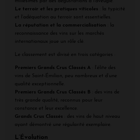
millésimes par des dégustations à l’aveugle.
Le terroir et les pratiques viticoles
: la typicité
et l’adéquation au terroir sont essentielles.
La réputation et la commercialisation
: la
reconnaissance des vins sur les marchés
internationaux joue un rôle clé.
Le classement est divisé en trois catégories :
Premiers Grands Crus Classés A
: l’élite des
vins de Saint-Émilion, peu nombreux et d’une
qualité exceptionnelle.
Premiers Grands Crus Classés B
: des vins de
très grande qualité, reconnus pour leur
constance et leur excellence.
Grands Crus Classés
: des vins de haut niveau
ayant démontré une régularité exemplaire.
L’Évolution