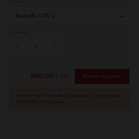
Format
Bouteille 0,75 L
Quantité
200,00
€ TTC
Ajouter au panier
Il ne reste que 5 bouteille(s) disponible(s) en ligne dont
0 bouteille(s) en magasin.