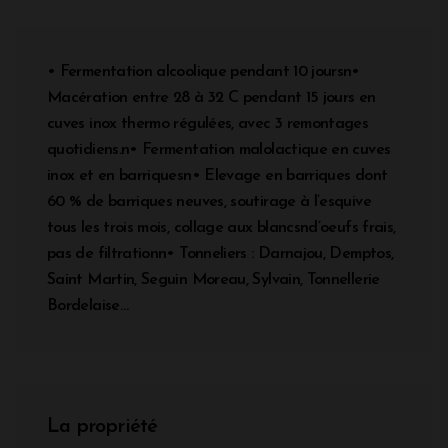
• Fermentation alcoolique pendant 10 joursn•
Macération entre 28 à 32 C pendant 15 jours en
cuves inox thermo régulées, avec 3 remontages
quotidiens.n• Fermentation malolactique en cuves
inox et en barriquesn• Elevage en barriques dont
60 % de barriques neuves, soutirage à l’esquive
tous les trois mois, collage aux blancsnd’oeufs frais,
pas de filtrationn• Tonneliers : Darnajou, Demptos,
Saint Martin, Seguin Moreau, Sylvain, Tonnellerie
Bordelaise…
La propriété