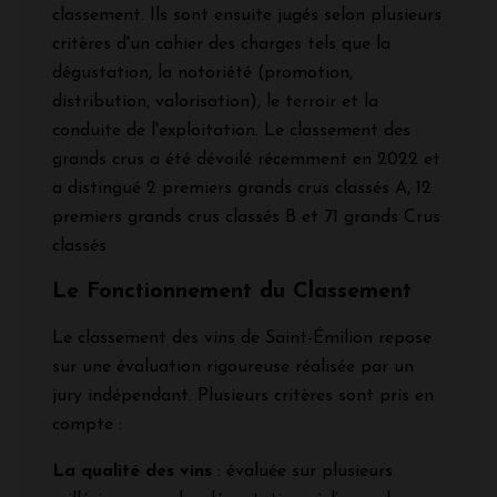
classement. Ils sont ensuite jugés selon plusieurs
critères d'un cahier des charges tels que la
dégustation, la notoriété (promotion,
distribution, valorisation), le terroir et la
conduite de l'exploitation. Le classement des
grands crus a été dévoilé récemment en 2022 et
a distingué 2 premiers grands crus classés A, 12
premiers grands crus classés B et 71 grands Crus
classés
Le Fonctionnement du Classement
Le classement des vins de Saint-Émilion repose
sur une évaluation rigoureuse réalisée par un
jury indépendant. Plusieurs critères sont pris en
compte :
La qualité des vins
: évaluée sur plusieurs