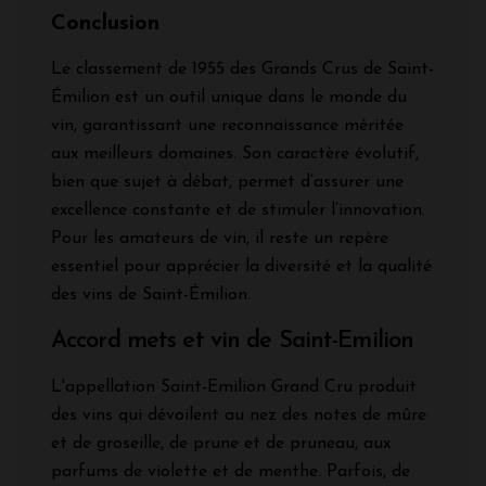
Conclusion
Le classement de 1955 des Grands Crus de Saint-
Émilion est un outil unique dans le monde du
vin, garantissant une reconnaissance méritée
aux meilleurs domaines. Son caractère évolutif,
bien que sujet à débat, permet d’assurer une
excellence constante et de stimuler l’innovation.
Pour les amateurs de vin, il reste un repère
essentiel pour apprécier la diversité et la qualité
des vins de Saint-Émilion.
Accord mets et vin de Saint-Emilion
L'appellation Saint-Emilion Grand Cru produit
des vins qui dévoilent au nez des notes de mûre
et de groseille, de prune et de pruneau, aux
parfums de violette et de menthe. Parfois, de