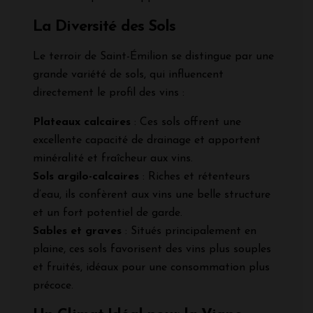
La Diversité des Sols
Le terroir de Saint-Émilion se distingue par une
grande variété de sols, qui influencent
directement le profil des vins :
Plateaux calcaires
: Ces sols offrent une
excellente capacité de drainage et apportent
minéralité et fraîcheur aux vins.
Sols argilo-calcaires
: Riches et rétenteurs
d’eau, ils confèrent aux vins une belle structure
et un fort potentiel de garde.
Sables et graves
: Situés principalement en
plaine, ces sols favorisent des vins plus souples
et fruités, idéaux pour une consommation plus
précoce.