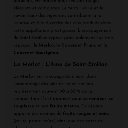
bordelais, est réputé pour ses vins rouges
élégants et complexes. Le terroir varié et le
savoir-faire des vignerons contribuent à la
richesse et à la diversité des vins produits dans
cette appellation prestigieuse. L’encépagement
de Saint-Émilion repose principalement sur trois
cépages :
le Merlot, le Cabernet Franc et le
Cabernet Sauvignon
.
Le Merlot : L’Âme de Saint-Émilion
Le
Merlot
est le cépage dominant dans
l’assemblage des vins de Saint-Émilion,
représentant souvent 60 à 80 % de la
composition. Il est apprécié pour sa
rondeur
, sa
souplesse
et son
fruité intense
. Ce cépage
apporte des arômes de
fruits rouges et noirs
(cerise, prune, mûre) ainsi que des notes de