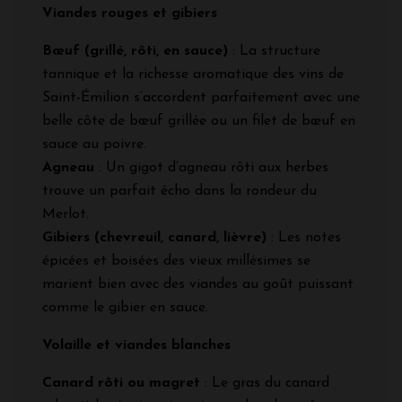
Viandes rouges et gibiers
Bœuf (grillé, rôti, en sauce)
: La structure
tannique et la richesse aromatique des vins de
Saint-Émilion s’accordent parfaitement avec une
belle côte de bœuf grillée ou un filet de bœuf en
sauce au poivre.
Agneau
: Un gigot d’agneau rôti aux herbes
trouve un parfait écho dans la rondeur du
Merlot.
Gibiers (chevreuil, canard, lièvre)
: Les notes
épicées et boisées des vieux millésimes se
marient bien avec des viandes au goût puissant
comme le gibier en sauce.
Volaille et viandes blanches
Canard rôti ou magret
: Le gras du canard