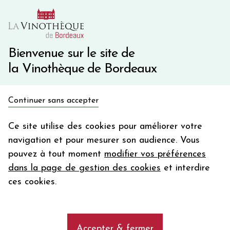
10€ de remise immédiate sur votre première commande
avec le code BIENVINO10
Une question ?
05 57 10 41 41
Bienvenue sur le site de
la Vinothèque de Bordeaux
Recevez 5€
Continuer sans accepter
en bon d'achat
Accueil
Bordeaux
Château CANON
en vous inscrivant à notre newsletter
Ce site utilise des cookies pour améliorer votre
navigation et pour mesurer son audience. Vous
Votre
pouvez à tout moment
modifier vos préférences
email
dans la page de gestion des cookies
et interdire
En m’abonnant, j’accepte de recevoir la newsletter de la
ces cookies.
Vinothèque de Bordeaux.
Minimum de commande de 50€ h
frais de port. Durée de validité d’un mois
Accepter & fermer