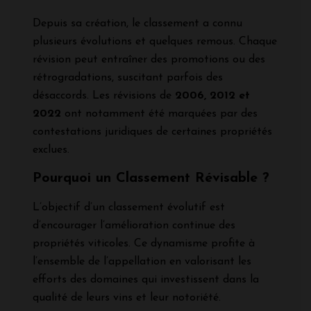
Depuis sa création, le classement a connu
plusieurs évolutions et quelques remous. Chaque
révision peut entraîner des promotions ou des
rétrogradations, suscitant parfois des
désaccords. Les révisions de
2006, 2012 et
2022
ont notamment été marquées par des
contestations juridiques de certaines propriétés
exclues.
Pourquoi un Classement Révisable ?
L’objectif d’un classement évolutif est
d’encourager l’amélioration continue des
propriétés viticoles. Ce dynamisme profite à
l’ensemble de l’appellation en valorisant les
efforts des domaines qui investissent dans la
qualité de leurs vins et leur notoriété.