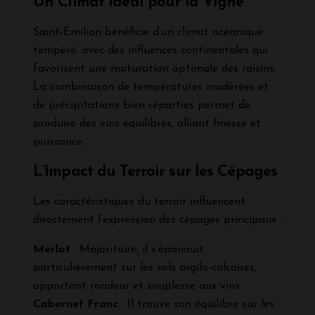
Un Climat Idéal pour la Vigne
Saint-Émilion bénéficie d’un climat océanique
tempéré, avec des influences continentales qui
favorisent une maturation optimale des raisins.
La combinaison de températures modérées et
de précipitations bien réparties permet de
produire des vins équilibrés, alliant finesse et
puissance.
L’Impact du Terroir sur les Cépages
Les caractéristiques du terroir influencent
directement l’expression des cépages principaux :
Merlot
: Majoritaire, il s’épanouit
particulièrement sur les sols argilo-calcaires,
apportant rondeur et souplesse aux vins.
Cabernet Franc
: Il trouve son équilibre sur les