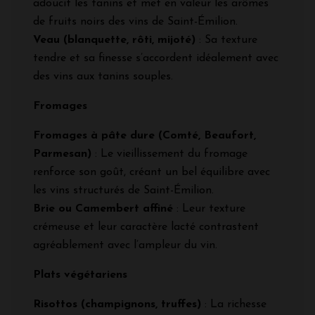
adoucit les tanins et met en valeur les arômes
de fruits noirs des vins de Saint-Émilion.
Veau (blanquette, rôti, mijoté)
: Sa texture
tendre et sa finesse s’accordent idéalement avec
des vins aux tanins souples.
Fromages
Fromages à pâte dure (Comté, Beaufort,
Parmesan)
: Le vieillissement du fromage
renforce son goût, créant un bel équilibre avec
les vins structurés de Saint-Émilion.
Brie ou Camembert affiné
: Leur texture
crémeuse et leur caractère lacté contrastent
agréablement avec l’ampleur du vin.
Plats végétariens
Risottos (champignons, truffes)
: La richesse