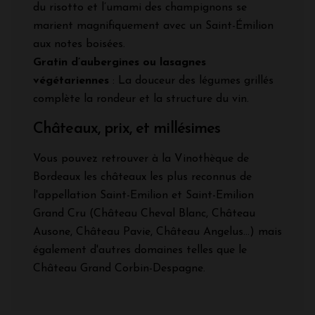
du risotto et l’umami des champignons se
marient magnifiquement avec un Saint-Émilion
aux notes boisées.
Gratin d’aubergines ou lasagnes
végétariennes
: La douceur des légumes grillés
complète la rondeur et la structure du vin.
Châteaux, prix, et millésimes
Vous pouvez retrouver à la Vinothèque de
Bordeaux les châteaux les plus reconnus de
l'appellation Saint-Emilion et Saint-Emilion
Grand Cru (Château Cheval Blanc, Château
Ausone, Château Pavie, Château Angelus...) mais
également d'autres domaines telles que le
Château Grand Corbin-Despagne.