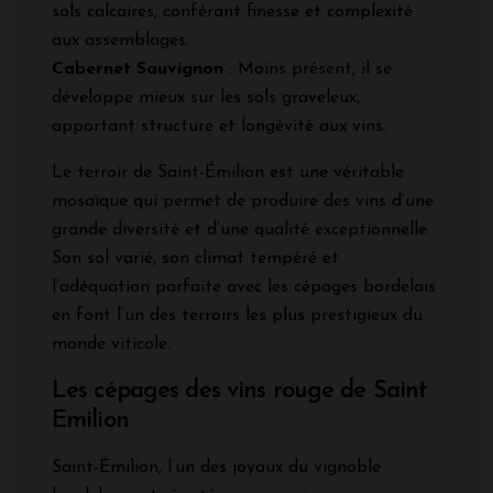
sols calcaires, conférant finesse et complexité
aux assemblages.
Cabernet Sauvignon
: Moins présent, il se
développe mieux sur les sols graveleux,
apportant structure et longévité aux vins.
Le terroir de Saint-Émilion est une véritable
mosaïque qui permet de produire des vins d’une
grande diversité et d’une qualité exceptionnelle.
Son sol varié, son climat tempéré et
l’adéquation parfaite avec les cépages bordelais
en font l’un des terroirs les plus prestigieux du
monde viticole.
Les cépages des vins rouge de Saint
Emilion
Saint-Émilion, l’un des joyaux du vignoble