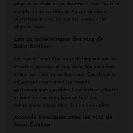
gibier et de musc au vieillissement. Voici toute la
complexité de ses arômes. Ainsi, il se marie
parfaitement avec les viandes rouges et les
plats en sauce.
Les caractéristiques des vins de
Saint-Émilion
Les vins de Saint-Émilion se distinguent par leur
structure tannique et équilibrée, leur souplesse
et leur aptitude au vieillissement. Ces éléments
influencent directement les accords
gastronomiques possibles. Leur texture veloutée
et leurs arômes complexes en font des
compagnons idéaux pour de nombreux plats.
Accords classiques avec les vins de
Saint-Émilion