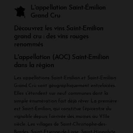
L'appellation Saint-Émilion
Grand Cru
Découvrez les vins Saint-Emilion
grand cru : des vins rouges
renommés
L'appellation (AOC) Saint-Emilion
dans la région
Les appellations Saint-Emilion et Saint-Emilion
Grand Cru sont géographiquement entrelacées.
Elles s’étendent sur neuf communes dont la
simple énumération fait déjà rêver. La première
est Saint-Emilion, qui constitue l’épicentre du
vignoble depuis l’arrivée des moines au VIIIe
siècle. Les villages de Saint-Christophe-des-
Bardes, Saint-Etienne-de-Lisse, Saint-Hippolyte,