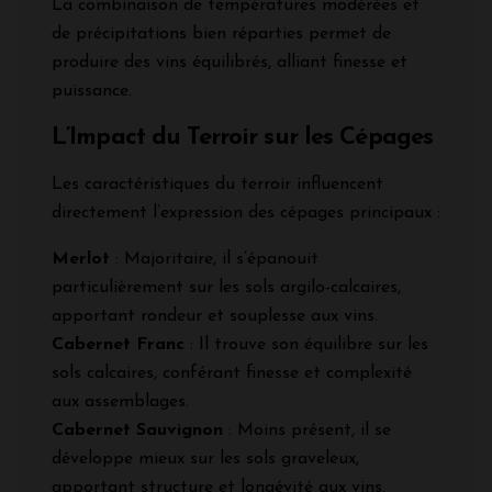
La combinaison de températures modérées et
de précipitations bien réparties permet de
produire des vins équilibrés, alliant finesse et
puissance.
L’Impact du Terroir sur les Cépages
Les caractéristiques du terroir influencent
directement l’expression des cépages principaux :
Merlot
: Majoritaire, il s’épanouit
particulièrement sur les sols argilo-calcaires,
apportant rondeur et souplesse aux vins.
Cabernet Franc
: Il trouve son équilibre sur les
sols calcaires, conférant finesse et complexité
aux assemblages.
Cabernet Sauvignon
: Moins présent, il se
développe mieux sur les sols graveleux,
apportant structure et longévité aux vins.