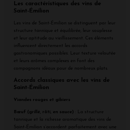
Les caractéristiques des vins de
Saint-Émilion
Les vins de Saint-Émilion se distinguent par leur
structure tannique et équilibrée, leur souplesse
et leur aptitude au vieillissement. Ces éléments
influencent directement les accords
gastronomiques possibles. Leur texture veloutée
et leurs arômes complexes en font des
compagnons idéaux pour de nombreux plats.
Accords classiques avec les vins de
Saint-Émilion
Viandes rouges et gibiers
Bœuf (grillé, rôti, en sauce)
: La structure
tannique et la richesse aromatique des vins de
Saint-Émilion s’accordent parfaitement avec une