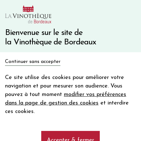
10€ de remise immédiate sur votre première commande
avec le code BIENVINO10
Une question ?
05 57 10 41 41
Bienvenue sur le site de
la Vinothèque de Bordeaux
Recevez 5€
Continuer sans accepter
en bon d'achat
Accueil
Bordeaux
Château LA GAFFELIERE
en vous inscrivant à notre newsletter
Ce site utilise des cookies pour améliorer votre
navigation et pour mesurer son audience. Vous
Votre
pouvez à tout moment
modifier vos préférences
email
dans la page de gestion des cookies
et interdire
En m’abonnant, j’accepte de recevoir la newsletter de la
ces cookies.
Vinothèque de Bordeaux.
Minimum de commande de 50€ h
frais de port. Durée de validité d’un mois
Accepter & fermer