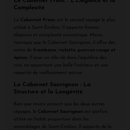
Le Cabernet Franc : L’Élégance et la
Complexité
Le
Cabernet Franc
est le second cépage le plus
utilisé à Saint-Émilion. Il apporte finesse,
élégance et complexité aromatique. Moins
tannique que le Cabernet Sauvignon, il offre des
notes de
framboise, violette, poivron rouge et
épices
. Il joue un rôle clé dans l’équilibre des
vins, en apportant une belle fraîcheur et une
capacité de vieillissement accrue.
Le Cabernet Sauvignon : La
Structure et la Longévité
Bien que moins présent que les deux autres
cépages, le
Cabernet Sauvignon
est parfois
utilisé en faible proportion dans les
assemblages de Saint-Émilion. Il apporte de la