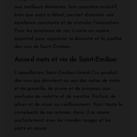
aux meilleurs domaines. Son caractère évolutif,
bien que sujet à débat, permet d’assurer une
excellence constante et de stimuler l’innovation.
Pour les amateurs de vin, il reste un repère
essentiel pour apprécier la diversité et la qualité
des vins de Saint-Émilion.
Accord mets et vin de Saint-Emilion
L'appellation Saint-Emilion Grand Cru produit
des vins qui dévoilent au nez des notes de mûre
et de groseille, de prune et de pruneau, aux
parfums de violette et de menthe. Parfois, de
gibier et de musc au vieillissement. Voici toute la
complexité de ses arômes. Ainsi, il se marie
parfaitement avec les viandes rouges et les
plats en sauce.