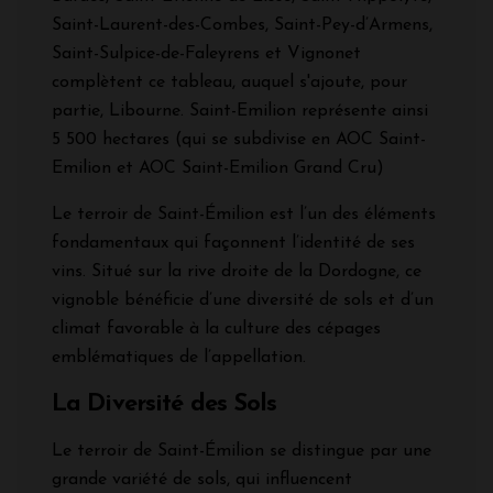
Saint-Laurent-des-Combes, Saint-Pey-d’Armens,
Saint-Sulpice-de-Faleyrens et Vignonet
complètent ce tableau, auquel s'ajoute, pour
partie, Libourne. Saint-Emilion représente ainsi
5 500 hectares (qui se subdivise en AOC Saint-
Emilion et AOC Saint-Emilion Grand Cru)
Le terroir de Saint-Émilion est l’un des éléments
fondamentaux qui façonnent l’identité de ses
vins. Situé sur la rive droite de la Dordogne, ce
vignoble bénéficie d’une diversité de sols et d’un
climat favorable à la culture des cépages
emblématiques de l’appellation.
La Diversité des Sols
Le terroir de Saint-Émilion se distingue par une
grande variété de sols, qui influencent