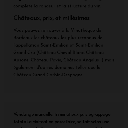
complète la rondeur et la structure du vin.
Châteaux, prix, et millésimes
Vous pouvez retrouver à la Vinothèque de
Bordeaux les châteaux les plus reconnus de
l'appellation Saint-Emilion et Saint-Emilion
Grand Cru (Château Cheval Blanc, Château
Ausone, Château Pavie, Château Angelus...) mais
également d'autres domaines telles que le
Château Grand Corbin-Despagne.
Vendange manuelle, tri minutieux puis égrappage
total.nLa vinifcation parcellaire, se fait selon une