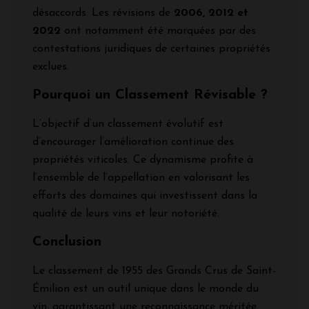
désaccords. Les révisions de
2006, 2012 et
2022
ont notamment été marquées par des
contestations juridiques de certaines propriétés
exclues.
Pourquoi un Classement Révisable ?
L’objectif d’un classement évolutif est
d’encourager l’amélioration continue des
propriétés viticoles. Ce dynamisme profite à
l’ensemble de l’appellation en valorisant les
efforts des domaines qui investissent dans la
qualité de leurs vins et leur notoriété.
Conclusion
Le classement de 1955 des Grands Crus de Saint-
Émilion est un outil unique dans le monde du
vin, garantissant une reconnaissance méritée