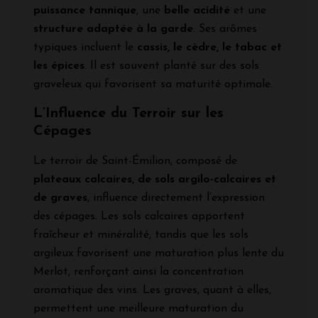
puissance tannique
, une
belle acidité
et une
structure adaptée à la garde
. Ses arômes
typiques incluent le
cassis, le cèdre, le tabac et
les épices
. Il est souvent planté sur des sols
graveleux qui favorisent sa maturité optimale.
L’Influence du Terroir sur les
Cépages
Le terroir de Saint-Émilion, composé de
plateaux calcaires, de sols argilo-calcaires et
de graves
, influence directement l’expression
des cépages. Les sols calcaires apportent
fraîcheur et minéralité, tandis que les sols
argileux favorisent une maturation plus lente du
Merlot, renforçant ainsi la concentration
aromatique des vins. Les graves, quant à elles,
permettent une meilleure maturation du