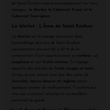
de Saint-Émilion repose principalement sur trois
cépages :
le Merlot, le Cabernet Franc et le
Cabernet Sauvignon
.
Le Merlot : L’Âme de Saint-Émilion
Le
Merlot
est le cépage dominant dans
l’assemblage des vins de Saint-Émilion,
représentant souvent 60 à 80 % de la
composition. Il est apprécié pour sa
rondeur
, sa
souplesse
et son
fruité intense
. Ce cépage
apporte des arômes de
fruits rouges et noirs
(cerise, prune, mûre) ainsi que des notes de
chocolat, épices douces et réglisse
après
quelques années de vieillissement. Il confère aux
vins une structure veloutée et un excellent
potentiel de garde.