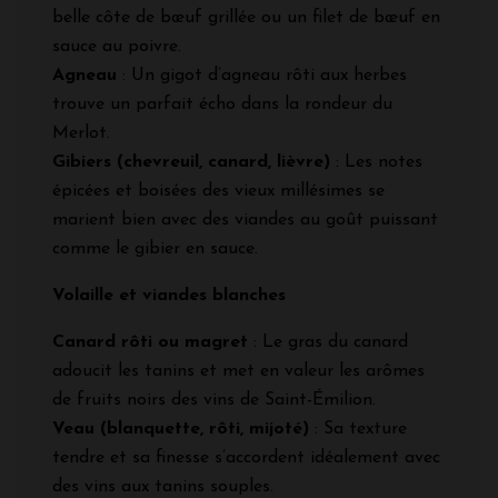
belle côte de bœuf grillée ou un filet de bœuf en
sauce au poivre.
Agneau
: Un gigot d’agneau rôti aux herbes
trouve un parfait écho dans la rondeur du
Merlot.
Gibiers (chevreuil, canard, lièvre)
: Les notes
épicées et boisées des vieux millésimes se
marient bien avec des viandes au goût puissant
comme le gibier en sauce.
Volaille et viandes blanches
Canard rôti ou magret
: Le gras du canard
adoucit les tanins et met en valeur les arômes
de fruits noirs des vins de Saint-Émilion.
Veau (blanquette, rôti, mijoté)
: Sa texture
tendre et sa finesse s’accordent idéalement avec
des vins aux tanins souples.