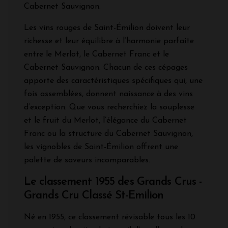
Cabernet Sauvignon.
Les vins rouges de Saint-Émilion doivent leur
richesse et leur équilibre à l’harmonie parfaite
entre le Merlot, le Cabernet Franc et le
Cabernet Sauvignon. Chacun de ces cépages
apporte des caractéristiques spécifiques qui, une
fois assemblées, donnent naissance à des vins
d’exception. Que vous recherchiez la souplesse
et le fruit du Merlot, l’élégance du Cabernet
Franc ou la structure du Cabernet Sauvignon,
les vignobles de Saint-Émilion offrent une
palette de saveurs incomparables.
Le classement 1955 des Grands Crus -
Grands Cru Classé St-Emilion
Né en 1955, ce classement révisable tous les 10