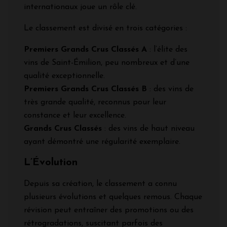
internationaux joue un rôle clé.
Le classement est divisé en trois catégories :
Premiers Grands Crus Classés A
: l’élite des
vins de Saint-Émilion, peu nombreux et d’une
qualité exceptionnelle.
Premiers Grands Crus Classés B
: des vins de
très grande qualité, reconnus pour leur
constance et leur excellence.
Grands Crus Classés
: des vins de haut niveau
ayant démontré une régularité exemplaire.
L’Évolution
Depuis sa création, le classement a connu
plusieurs évolutions et quelques remous. Chaque
révision peut entraîner des promotions ou des
rétrogradations, suscitant parfois des