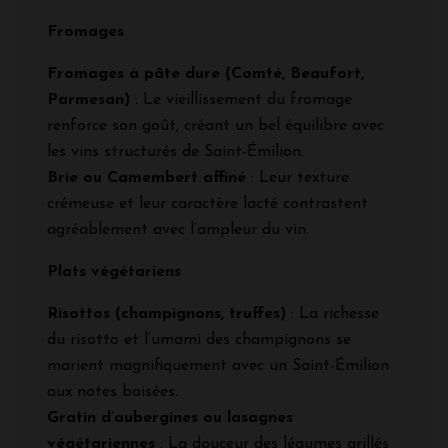
Fromages
Fromages à pâte dure (Comté, Beaufort,
Parmesan)
: Le vieillissement du fromage
renforce son goût, créant un bel équilibre avec
les vins structurés de Saint-Émilion.
Brie ou Camembert affiné
: Leur texture
crémeuse et leur caractère lacté contrastent
agréablement avec l’ampleur du vin.
Plats végétariens
Risottos (champignons, truffes)
: La richesse
du risotto et l’umami des champignons se
marient magnifiquement avec un Saint-Émilion
aux notes boisées.
Gratin d’aubergines ou lasagnes
végétariennes
: La douceur des légumes grillés