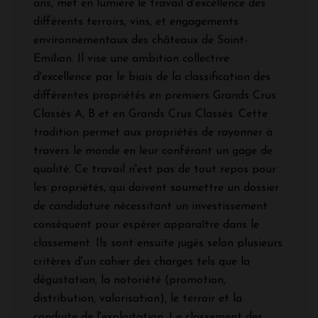
ans, met en lumière le travail d'excellence des
différents terroirs, vins, et engagements
environnementaux des châteaux de Saint-
Emilion. Il vise une ambition collective
d'excellence par le biais de la classification des
différentes propriétés en premiers Grands Crus
Classés A, B et en Grands Crus Classés. Cette
tradition permet aux propriétés de rayonner à
travers le monde en leur conférant un gage de
qualité. Ce travail n'est pas de tout repos pour
les propriétés, qui doivent soumettre un dossier
de candidature nécessitant un investissement
conséquent pour espérer apparaître dans le
classement. Ils sont ensuite jugés selon plusieurs
critères d'un cahier des charges tels que la
dégustation, la notoriété (promotion,
distribution, valorisation), le terroir et la
conduite de l'exploitation. Le classement des