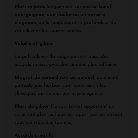
Plats mijotés
longuement comme un
bœuf
bourguignon, une daube ou un navarin
d’agneau
, où la longueur et la profondeur du
vin relèvent les sauces corsées.
Volaille et gibier
La polyvalence du rouge permet aussi des
accords réussis avec des viandes plus raffinées :
Magret de canard rôti ou au miel
, ou encore
pintade aux herbes
, sont deux exemples
classiques qui se marient avec élégance.
Plats de gibier
(faisan, lièvre) apportent un
caractère plus rustique au repas tout en restant
sous contrôle des tannins.
Accords créatifs