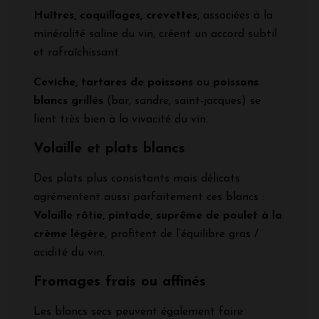
Huîtres, coquillages, crevettes
, associées à la
minéralité saline du vin, créent un accord subtil
et rafraîchissant.
Ceviche, tartares de poissons
ou
poissons
blancs grillés
(bar, sandre, saint-jacques) se
lient très bien à la vivacité du vin.
Volaille et plats blancs
Des plats plus consistants mais délicats
agrémentent aussi parfaitement ces blancs :
Volaille rôtie, pintade, suprême de poulet à la
crème légère
, profitent de l’équilibre gras /
acidité du vin.
Fromages frais ou affinés
Les blancs secs peuvent également faire