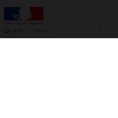
4.9/5
513 avis
Interdiction de vente de boissons alcooliques aux mineurs de moins de 18
ans
La preuve de majorité de l'acheteur est exigée au moment de la vente en
ligne CODE DE LA SANTE PUBLIQUE, ART. L. 3342-1 et L. 3353-3
L'abus d'alcool est dangereux pour la santé. Sachez consommer avec
modération.