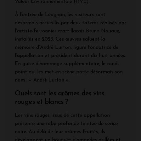
Valeur Environnementale (HVE).
À l’entrée de Léognan, les visiteurs sont
désormais accueillis par deux totems réalisés par
l’artiste-ferronnier martillacais Bruno Nouaux,
installés en 2023. Ces œuvres saluent la
mémoire d’André Lurton, figure fondatrice de
l’appellation et président durant dix-huit années.
En guise d’hommage supplémentaire, le rond-
point qui les met en scène porte désormais son
nom : « André Lurton ».
Quels sont les arômes des vins
rouges et blancs ?
Les vins rouges issus de cette appellation
présente une robe profonde teintée de cerise
noire. Au-delà de leur arômes fruités, ils
développent un bouquet d’amandes grillées et