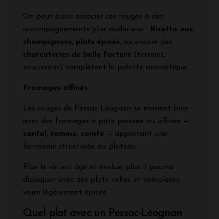
On peut aussi associer ces rouges à des
accompagnements plus audacieux :
Risotto aux
champignons
,
plats épicés
, ou encore des
charcuteries de belle facture
(terrines,
saucissons) complètent la palette aromatique.
Fromages affinés
Les rouges de Pessac-Léognan se marient bien
avec des fromages à pâte pressée ou affinés —
cantal, tomme, comté
— apportant une
harmonie structurée au plateau.
Plus le vin est âgé et évolué, plus il pourra
dialoguer avec des plats riches et complexes,
voire légèrement épicés.
Quel plat avec un Pessac-Léognan