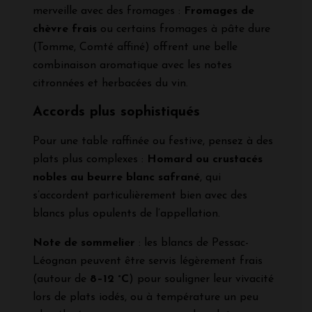
merveille avec des fromages :
Fromages de
chèvre frais
ou certains fromages à pâte dure
(Tomme, Comté affiné) offrent une belle
combinaison aromatique avec les notes
citronnées et herbacées du vin.
Accords plus sophistiqués
Pour une table raffinée ou festive, pensez à des
plats plus complexes :
Homard ou crustacés
nobles au beurre blanc safrané
, qui
s’accordent particulièrement bien avec des
blancs plus opulents de l’appellation.
Note de sommelier
: les blancs de Pessac-
Léognan peuvent être servis légèrement frais
(autour de
8–12 °C
) pour souligner leur vivacité
lors de plats iodés, ou à température un peu