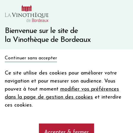
10€ de remise immédiate sur votre première commande
avec le code BIENVINO10
Une question ?
05 57 10 41 41
Bienvenue sur le site de
la Vinothèque de Bordeaux
Recevez 5€
Continuer sans accepter
en bon d'achat
Accueil
Bordeaux
CLOS MARSALETTE
en vous inscrivant à notre newsletter
Ce site utilise des cookies pour améliorer votre
navigation et pour mesurer son audience. Vous
Votre
pouvez à tout moment
modifier vos préférences
email
dans la page de gestion des cookies
et interdire
En m’abonnant, j’accepte de recevoir la newsletter de la
ces cookies.
Vinothèque de Bordeaux.
Minimum de commande de 50€ h
frais de port. Durée de validité d’un mois
Accepter & fermer