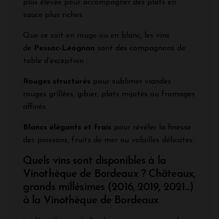
plus élevée pour accompagner des plats en
sauce plus riches.
Que ce soit en rouge ou en blanc, les vins
de
Pessac-Léognan
sont des compagnons de
table d’exception :
Rouges structurés
pour sublimer viandes
rouges grillées, gibier, plats mijotés ou fromages
affinés.
Blancs élégants et frais
pour révéler la finesse
des poissons, fruits de mer ou volailles délicates.
Quels vins sont disponibles à la
Vinothèque de Bordeaux ? Châteaux,
grands millésimes (2016, 2019, 2021...)
à la Vinothèque de Bordeaux