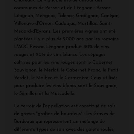
Châteaux. Le vignoble évolue autour des
communes de Pessac et de Léognan : Pessac,
Léognan, Mérignac, Talence, Gradignan, Canéjan,
Villenave-d'Ornon, Cadaujac, Martillac, Saint-
Médard-d'Eyrans, Les premières vignes ont été
plantées il y a plus de 2000 ans par les romains.
L'AOC Pessac-Léognan produit 80% de vins
rouges et 20% de vins blancs. Les cépages
cultivés pour les vins rouges sont le Cabernet
Sauvignon, le Merlot, le Cabernet Franc, le Petit
Verdot, le Malbec et le Carmenère. Ceux utilisés
pour produire les vins blancs sont le Sauvignon,
le Sémillon et la Muscadelle.
Le terroir de l'appellation est constitué de sols
de graves "grabas de bourdeus" : les Graves de
Bordeaux qui représentent un mélange de
différents types de sols avec des galets roulés,