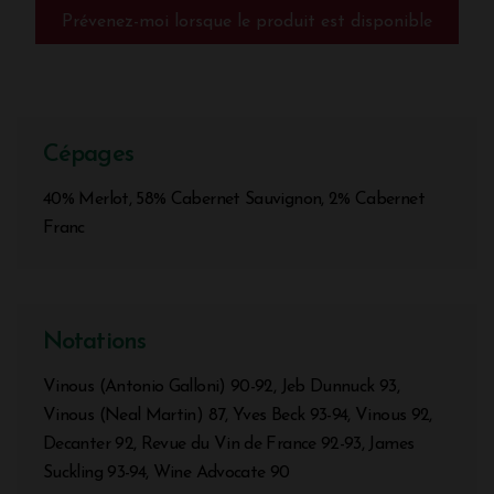
Prévenez-moi lorsque le produit est disponible
Cépages
40% Merlot, 58% Cabernet Sauvignon, 2% Cabernet
Franc
Notations
Vinous (Antonio Galloni) 90-92, Jeb Dunnuck 93,
Vinous (Neal Martin) 87, Yves Beck 93-94, Vinous 92,
Decanter 92, Revue du Vin de France 92-93, James
Suckling 93-94, Wine Advocate 90