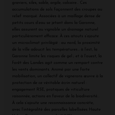
graviers, silex, sable, argile, calcaire... Ces
accumulations de sols façonnent des croupes au
relief marqué. Associées à un maillage dense de
petits cours d’eau se jetant dans la Garonne,
elles assurent au vignoble un drainage naturel
particulièrement efficace. À ces atouts s’ajoute
un microclimat privilégié : au nord, la proximité
de la ville adoucit les températures ; à l’est, la
Garonne limite les risques de gel ; et à l’ouest, la
forêt des Landes agit comme un rempart contre
les vents dominants. Animé par une forte
mobilisation, un collectif de vignerons œuvre à la
protection de ce véritable écrin naturel :
engagement RSE, pratiques de viticulture
raisonnée, actions en faveur de la biodiversité…
À cela s’ajoute une reconnaissance concrète,
avec l’intégralité des parcelles labellisées Haute