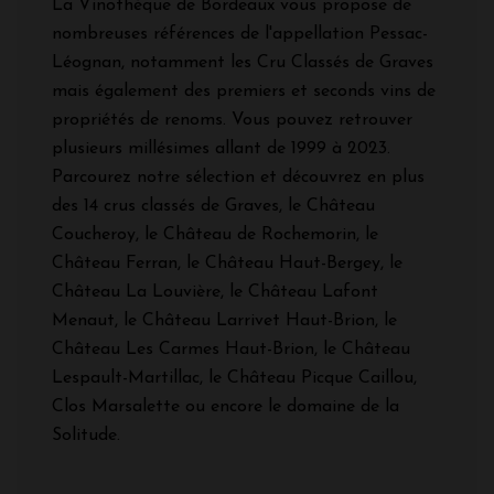
La Vinothèque de Bordeaux vous propose de
nombreuses références de l'appellation Pessac-
Léognan, notamment les Cru Classés de Graves
mais également des premiers et seconds vins de
propriétés de renoms. Vous pouvez retrouver
plusieurs millésimes allant de 1999 à 2023.
Parcourez notre sélection et découvrez en plus
des 14 crus classés de Graves, le Château
Coucheroy, le Château de Rochemorin, le
Château Ferran, le Château Haut-Bergey, le
Château La Louvière, le Château Lafont
Menaut, le Château Larrivet Haut-Brion, le
Château Les Carmes Haut-Brion, le Château
Lespault-Martillac, le Château Picque Caillou,
Clos Marsalette ou encore le domaine de la
Solitude.