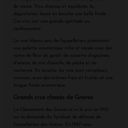
de résine. Vins charnus et équilibrés, la
dégustation laisse en bouche une belle finale.
Ces vins ont une grande aptitude au
vieillissement.
Le vins blancs secs de l'appellation présentent
une palette aromatique riche et variée avec des
notes de fleur de genêt, de noisette d'agrumes,
d'acacia, de cire d'abeille, de pêche et de
nectarine. En bouche, les vins sont complexes,
intenses, avec des arômes frais et fruités et une
longue finale aromatique.
Grands crus classés de Graves
Le Classement des Graves a vu le jour en 1953
sur la demande du Syndicat de défense de
l'appellation des Graves. En 1987 sous