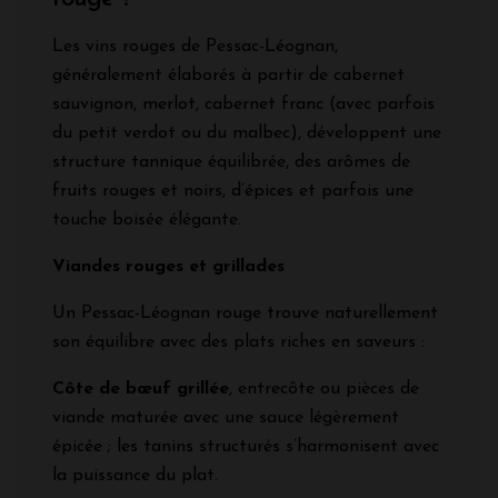
Les vins rouges de Pessac-Léognan,
généralement élaborés à partir de cabernet
sauvignon, merlot, cabernet franc (avec parfois
du petit verdot ou du malbec), développent une
structure tannique équilibrée, des arômes de
fruits rouges et noirs, d’épices et parfois une
touche boisée élégante.
Viandes rouges et grillades
Un Pessac-Léognan rouge trouve naturellement
son équilibre avec des plats riches en saveurs :
Côte de bœuf grillée
, entrecôte ou pièces de
viande maturée avec une sauce légèrement
épicée ; les tanins structurés s’harmonisent avec
la puissance du plat.