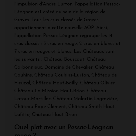
l'impulsion d'André Lurton, l'appellation Pessac-
Léognan est crééé au sein de la région de
Graves. Tous les crus classés de Graves
appartiennent à cette nouvelle AOP. Ainsi,
l'appellation Pessac-Léognan regroupe les 14
crus classés : 5 crus en rouge, 2 crus en blancs et
7 crus en rouges et blancs. Les Châteaux sont
les suivants : Château Bouscaut, Château
Carbonnieux, Domaine de Chevalier, Château
Couhins, Château Couhins-Lurton, Château de
Fieuzal, Château Haut-Bailly, Château Olivier,
Château La Mission Haut-Brion, Château
Latour-Martillac, Château Malartic-Lagravière,
Château Pape Clément, Château Smith Haut-
Lafitte, Château Haut-Brion
Quel plat avec un Pessac-Léognan
rouge ?