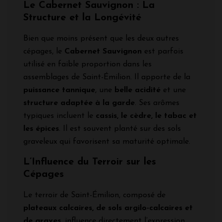
Le Cabernet Sauvignon : La
Structure et la Longévité
Bien que moins présent que les deux autres
cépages, le
Cabernet Sauvignon
est parfois
utilisé en faible proportion dans les
assemblages de Saint-Émilion. Il apporte de la
puissance tannique
, une
belle acidité
et une
structure adaptée à la garde
. Ses arômes
typiques incluent le
cassis, le cèdre, le tabac et
les épices
. Il est souvent planté sur des sols
graveleux qui favorisent sa maturité optimale.
L’Influence du Terroir sur les
Cépages
Le terroir de Saint-Émilion, composé de
plateaux calcaires, de sols argilo-calcaires et
de graves
, influence directement l’expression