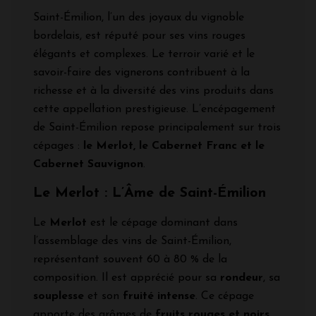
Saint-Émilion, l’un des joyaux du vignoble
bordelais, est réputé pour ses vins rouges
élégants et complexes. Le terroir varié et le
savoir-faire des vignerons contribuent à la
richesse et à la diversité des vins produits dans
cette appellation prestigieuse. L’encépagement
de Saint-Émilion repose principalement sur trois
cépages :
le Merlot, le Cabernet Franc et le
Cabernet Sauvignon
.
Le Merlot : L’Âme de Saint-Émilion
Le
Merlot
est le cépage dominant dans
l’assemblage des vins de Saint-Émilion,
représentant souvent 60 à 80 % de la
composition. Il est apprécié pour sa
rondeur
, sa
souplesse
et son
fruité intense
. Ce cépage
apporte des arômes de
fruits rouges et noirs