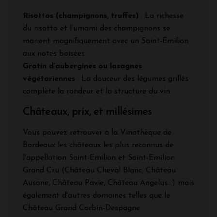
Risottos (champignons, truffes)
: La richesse
du risotto et l’umami des champignons se
marient magnifiquement avec un Saint-Émilion
aux notes boisées.
Gratin d’aubergines ou lasagnes
végétariennes
: La douceur des légumes grillés
complète la rondeur et la structure du vin.
Châteaux, prix, et millésimes
Vous pouvez retrouver à la Vinothèque de
Bordeaux les châteaux les plus reconnus de
l'appellation Saint-Emilion et Saint-Emilion
Grand Cru (Château Cheval Blanc, Château
Ausone, Château Pavie, Château Angelus...) mais
également d'autres domaines telles que le
Château Grand Corbin-Despagne.