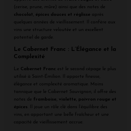
(cerise, prune, mûre) ainsi que des notes de
chocolat, épices douces et réglisse
après
quelques années de vieillissement. Il confère aux
vins une structure veloutée et un excellent
potentiel de garde.
Le Cabernet Franc : L’Élégance et la
Complexité
Le
Cabernet Franc
est le second cépage le plus
utilisé à Saint-Émilion. Il apporte finesse,
élégance et complexité aromatique. Moins
tannique que le Cabernet Sauvignon, il offre des
notes de
framboise, violette, poivron rouge et
épices
. Il joue un rôle clé dans l’équilibre des
vins, en apportant une belle fraîcheur et une
capacité de vieillissement accrue.