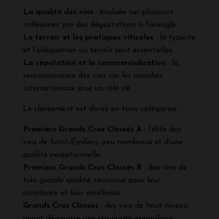
La qualité des vins
: évaluée sur plusieurs
millésimes par des dégustations à l’aveugle.
Le terroir et les pratiques viticoles
: la typicité
et l’adéquation au terroir sont essentielles.
La réputation et la commercialisation
: la
reconnaissance des vins sur les marchés
internationaux joue un rôle clé.
Le classement est divisé en trois catégories :
Premiers Grands Crus Classés A
: l’élite des
vins de Saint-Émilion, peu nombreux et d’une
qualité exceptionnelle.
Premiers Grands Crus Classés B
: des vins de
très grande qualité, reconnus pour leur
constance et leur excellence.
Grands Crus Classés
: des vins de haut niveau
ayant démontré une régularité exemplaire.