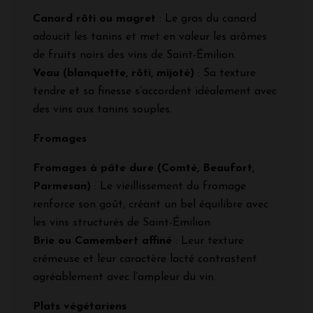
Canard rôti ou magret
: Le gras du canard
adoucit les tanins et met en valeur les arômes
de fruits noirs des vins de Saint-Émilion.
Veau (blanquette, rôti, mijoté)
: Sa texture
tendre et sa finesse s’accordent idéalement avec
des vins aux tanins souples.
Fromages
Fromages à pâte dure (Comté, Beaufort,
Parmesan)
: Le vieillissement du fromage
renforce son goût, créant un bel équilibre avec
les vins structurés de Saint-Émilion.
Brie ou Camembert affiné
: Leur texture
crémeuse et leur caractère lacté contrastent
agréablement avec l’ampleur du vin.
Plats végétariens