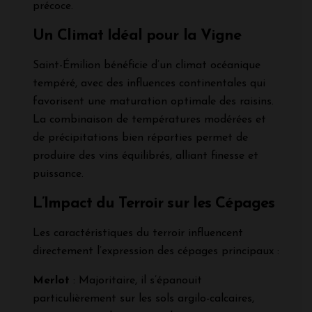
précoce.
Un Climat Idéal pour la Vigne
Saint-Émilion bénéficie d’un climat océanique
tempéré, avec des influences continentales qui
favorisent une maturation optimale des raisins.
La combinaison de températures modérées et
de précipitations bien réparties permet de
produire des vins équilibrés, alliant finesse et
puissance.
L’Impact du Terroir sur les Cépages
Les caractéristiques du terroir influencent
directement l’expression des cépages principaux :
Merlot
: Majoritaire, il s’épanouit
particulièrement sur les sols argilo-calcaires,