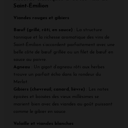
Saint-Émilion
Viandes rouges et gibiers
Bœuf (grillé, rôti, en sauce)
: La structure
tannique et la richesse aromatique des vins de
Saint-Émilion s’accordent parfaitement avec une
belle côte de bœuf grillée ou un filet de bœuf en
sauce au poivre.
Agneau
: Un gigot d’agneau rôti aux herbes
trouve un parfait écho dans la rondeur du
Merlot.
Gibiers (chevreuil, canard, lièvre)
: Les notes
épicées et boisées des vieux millésimes se
marient bien avec des viandes au goût puissant
comme le gibier en sauce.
Volaille et viandes blanches