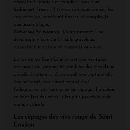
apportant rondeur et souplesse aux vins.
Cabernet Franc
: Il trouve son équilibre sur les
sols calcaires, conférant finesse et complexité
aux assemblages.
Cabernet Sauvignon
: Moins présent, il se
développe mieux sur les sols graveleux,
apportant structure et longévité aux vins.
Le terroir de Saint-Émilion est une véritable
mosaïque qui permet de produire des vins d’une
grande diversité et d’une qualité exceptionnelle.
Son sol varié, son climat tempéré et
l’adéquation parfaite avec les cépages bordelais
en font l’un des terroirs les plus prestigieux du
monde viticole.
Les cépages des vins rouge de Saint
Emilion