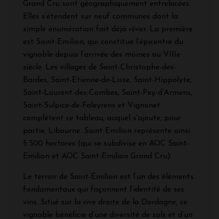
Grand Cru sont géographiquement entrelacées.
Elles s’étendent sur neuf communes dont la
simple énumération fait déjà rêver. La première
est Saint-Emilion, qui constitue l’épicentre du
vignoble depuis l’arrivée des moines au VIIIe
siècle. Les villages de Saint-Christophe-des-
Bardes, Saint-Etienne-de-Lisse, Saint-Hippolyte,
Saint-Laurent-des-Combes, Saint-Pey-d’Armens,
Saint-Sulpice-de-Faleyrens et Vignonet
complètent ce tableau, auquel s'ajoute, pour
partie, Libourne. Saint-Emilion représente ainsi
5 500 hectares (qui se subdivise en AOC Saint-
Emilion et AOC Saint-Emilion Grand Cru)
Le terroir de Saint-Émilion est l’un des éléments
fondamentaux qui façonnent l’identité de ses
vins. Situé sur la rive droite de la Dordogne, ce
vignoble bénéficie d’une diversité de sols et d’un