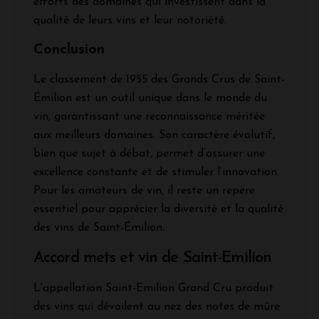
efforts des domaines qui investissent dans la
qualité de leurs vins et leur notoriété.
Conclusion
Le classement de 1955 des Grands Crus de Saint-
Émilion est un outil unique dans le monde du
vin, garantissant une reconnaissance méritée
aux meilleurs domaines. Son caractère évolutif,
bien que sujet à débat, permet d’assurer une
excellence constante et de stimuler l’innovation.
Pour les amateurs de vin, il reste un repère
essentiel pour apprécier la diversité et la qualité
des vins de Saint-Émilion.
Accord mets et vin de Saint-Emilion
L'appellation Saint-Emilion Grand Cru produit
des vins qui dévoilent au nez des notes de mûre