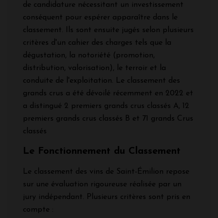
de candidature nécessitant un investissement
conséquent pour espérer apparaître dans le
classement. Ils sont ensuite jugés selon plusieurs
critères d'un cahier des charges tels que la
dégustation, la notoriété (promotion,
distribution, valorisation), le terroir et la
conduite de l'exploitation. Le classement des
grands crus a été dévoilé récemment en 2022 et
a distingué 2 premiers grands crus classés A, 12
premiers grands crus classés B et 71 grands Crus
classés
Le Fonctionnement du Classement
Le classement des vins de Saint-Émilion repose
sur une évaluation rigoureuse réalisée par un
jury indépendant. Plusieurs critères sont pris en
compte :