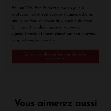
En juin 1994, Eric Prissette, ancien joueur
professionnel et son épouse Virginie, achètent
une `girondine` au coeur du vignoble de Saint
Emilion ; Une jolie maison entourée de
vignes...Immédiatement choyé par son nouveau
propriétaire, le cru est r...
En savoir plus sur les vins de cette
propriété
Vous aimerez aussi