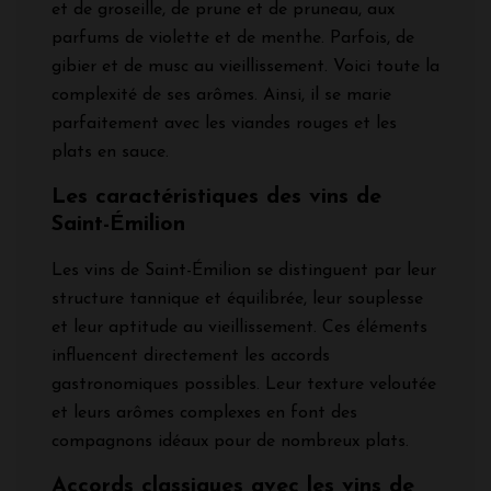
et de groseille, de prune et de pruneau, aux
parfums de violette et de menthe. Parfois, de
gibier et de musc au vieillissement. Voici toute la
complexité de ses arômes. Ainsi, il se marie
parfaitement avec les viandes rouges et les
plats en sauce.
Les caractéristiques des vins de
Saint-Émilion
Les vins de Saint-Émilion se distinguent par leur
structure tannique et équilibrée, leur souplesse
et leur aptitude au vieillissement. Ces éléments
influencent directement les accords
gastronomiques possibles. Leur texture veloutée
et leurs arômes complexes en font des
compagnons idéaux pour de nombreux plats.
Accords classiques avec les vins de