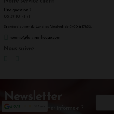
Notre service client
Une question ?
05 57 10 41 41
Standard ouvert du Lundi au Vendredi de 9h00 à 17h30.
noemie@la-vinotheque.com
Nous suivre
Newsletter
4.9/5
513 avis
Vous souhaitez rester informé.e ?