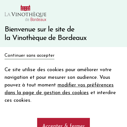
10€ de remise immédiate sur votre première commande
avec le code BIENVINO10
Une question ?
05 57 10 41 41
Bienvenue sur le site de
la Vinothèque de Bordeaux
Recevez 5€
Continuer sans accepter
en bon d'achat
Accueil
Bordeaux
Château ROL VALENTIN
en vous inscrivant à notre newsletter
Ce site utilise des cookies pour améliorer votre
navigation et pour mesurer son audience. Vous
Votre
pouvez à tout moment
modifier vos préférences
email
dans la page de gestion des cookies
et interdire
En m’abonnant, j’accepte de recevoir la newsletter de la
ces cookies.
Vinothèque de Bordeaux.
Minimum de commande de 50€ h
frais de port. Durée de validité d’un mois
Accepter & fermer