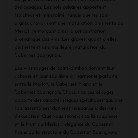
des cépages. Les sols calcaires apportent
fraîcheur et minéralité, tandis que les sols
argileux favorisent une maturation plus lente du
Merlot, renforçant ainsi la concentration
aromatique des vins. Les graves, quant à elles,
permettent une meilleure maturation du
Cabernet Sauvignon.
Les vins rouges de Saint-Émilion doivent leur
richesse et leur équilibre à l’harmonie parfaite
entre le Merlot, le Cabernet Franc et le
Cabernet Sauvignon. Chacun de ces cépages
apporte des caractéristiques spécifiques qui, une
fois assemblées, donnent naissance à des vins
d’exception. Que vous recherchiez la souplesse
et le fruit du Merlot, l’élégance du Cabernet
Franc ou la structure du Cabernet Sauvignon,