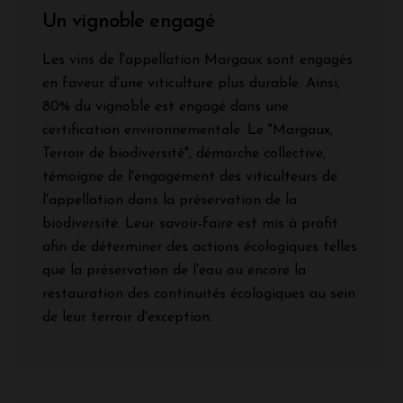
Un vignoble engagé
Les vins de l'appellation Margaux sont engagés
en faveur d'une viticulture plus durable. Ainsi,
80% du vignoble est engagé dans une
certification environnementale. Le "Margaux,
Terroir de biodiversité", démarche collective,
témoigne de l'engagement des viticulteurs de
l'appellation dans la préservation de la
biodiversité. Leur savoir-faire est mis à profit
afin de déterminer des actions écologiques telles
que la préservation de l'eau ou encore la
restauration des continuités écologiques au sein
de leur terroir d'exception.