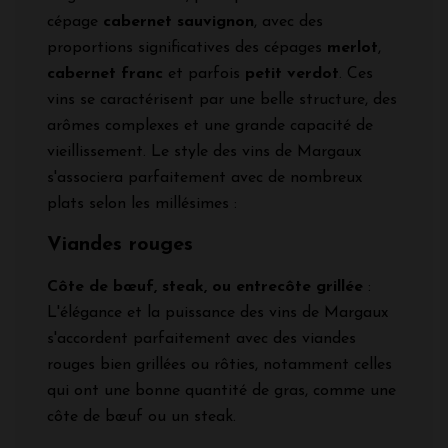
cépage
cabernet sauvignon
, avec des
proportions significatives des cépages
merlot
,
cabernet franc
et parfois
petit verdot
. Ces
vins se caractérisent par une belle structure, des
arômes complexes et une grande capacité de
vieillissement. Le style des vins de Margaux
s'associera parfaitement avec de nombreux
plats selon les millésimes :
Viandes rouges
Côte de bœuf, steak, ou entrecôte grillée
:
L'élégance et la puissance des vins de Margaux
s'accordent parfaitement avec des viandes
rouges bien grillées ou rôties, notamment celles
qui ont une bonne quantité de gras, comme une
côte de bœuf ou un steak.