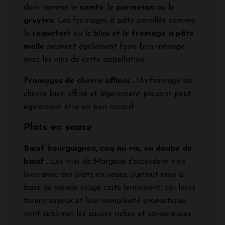
dure comme le
comté
, le
parmesan
ou le
gruyère
. Les fromages à pâte persillée comme
le
roquefort
ou le
bleu et le fromage à pâte
molle
peuvent également faire bon ménage
avec les vins de cette appellation.
Fromages de chèvre affinés
: Un fromage de
chèvre bien affiné et légèrement piquant peut
également être un bon accord.
Plats en sauce
Bœuf bourguignon, coq au vin, ou daube de
bœuf
: Les vins de Margaux s'accordent très
bien avec des plats en sauce, surtout ceux à
base de viande rouge cuite lentement, car leurs
tanins soyeux et leur complexité aromatique
vont sublimer les sauces riches et savoureuses.