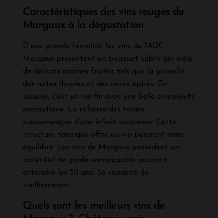
Caractéristiques des vins rouges de
Margaux à la dégustation
D’une grande féminité, les vins de l'AOC
Margaux présentent un bouquet subtil qui mêle
de délicats arômes fruités tels que la groseille,
des notes florales et des notes épicés. En
bouche, c'est un vin fin avec une belle complexité
aromatique. La richesse des tanins
s’accompagne d’une infinie souplesse. Cette
structure tannique offre un vin puissant mais
équilibré. Les vins de Margaux possèdent un
potentiel de garde remarquable pouvant
atteindre les 30 ans. Sa capacité de
vieillissement
Quels sont les meilleurs vins de