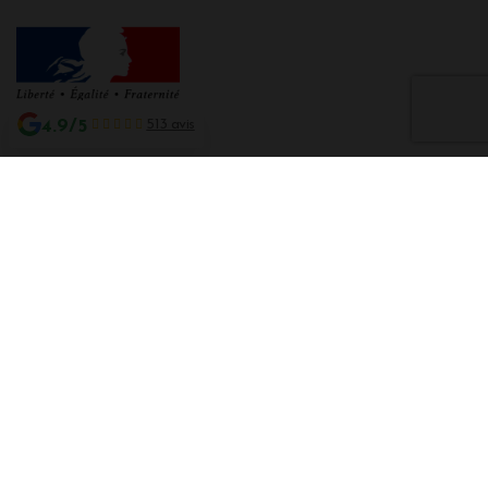
4.9/5
513 avis
Interdiction de vente de boissons alcooliques aux mineurs de moins de 18
ans
La preuve de majorité de l'acheteur est exigée au moment de la vente en
ligne CODE DE LA SANTE PUBLIQUE, ART. L. 3342-1 et L. 3353-3
L'abus d'alcool est dangereux pour la santé. Sachez consommer avec
modération.