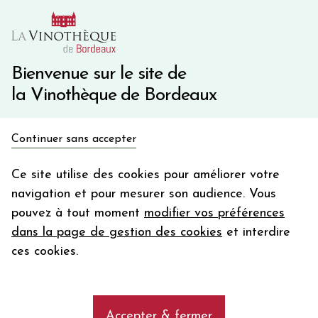
10€ de remise immédiate sur votre première commande
avec le code BIENVINO10
Une question ?
05 57 10 41 41
Bienvenue sur le site de
la Vinothèque de Bordeaux
Recevez 5€
Continuer sans accepter
en bon d'achat
Accueil
Bordeaux
BARON DE BRANE
en vous inscrivant à notre newsletter
Ce site utilise des cookies pour améliorer votre
navigation et pour mesurer son audience. Vous
Votre
pouvez à tout moment
modifier vos préférences
email
dans la page de gestion des cookies
et interdire
En m’abonnant, j’accepte de recevoir la newsletter de la
ces cookies.
Vinothèque de Bordeaux.
Minimum de commande de 50€ h
frais de port. Durée de validité d’un mois
Accepter & fermer