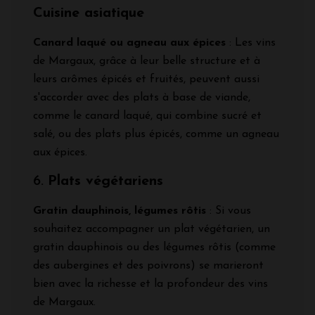
Cuisine asiatique
Canard laqué ou agneau aux épices
: Les vins
de Margaux, grâce à leur belle structure et à
leurs arômes épicés et fruités, peuvent aussi
s'accorder avec des plats à base de viande,
comme le canard laqué, qui combine sucré et
salé, ou des plats plus épicés, comme un agneau
aux épices.
6.
Plats végétariens
Gratin dauphinois, légumes rôtis
: Si vous
souhaitez accompagner un plat végétarien, un
gratin dauphinois ou des légumes rôtis (comme
des aubergines et des poivrons) se marieront
bien avec la richesse et la profondeur des vins
de Margaux.