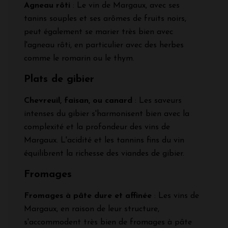
Agneau rôti
: Le vin de Margaux, avec ses
tanins souples et ses arômes de fruits noirs,
peut également se marier très bien avec
l'agneau rôti, en particulier avec des herbes
comme le romarin ou le thym.
Plats de gibier
Chevreuil, faisan, ou canard
: Les saveurs
intenses du gibier s'harmonisent bien avec la
complexité et la profondeur des vins de
Margaux. L'acidité et les tannins fins du vin
équilibrent la richesse des viandes de gibier.
Fromages
Fromages à pâte dure et affinée
: Les vins de
Margaux, en raison de leur structure,
s'accommodent très bien de fromages à pâte