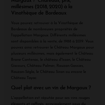
Margaux ? Châteaux, prix,
millésimes (2018, 2020) à la
Vinothèque de Bordeaux
Vous pouvez retrouver à la Vinothèque de
Bordeaux de nombreuses propriétés de
l'appellation Margaux. Différents millésimes
sont disponibles à la vente, de 1988 à 2019. Vous
pouvez ainsi retrouver le Château Margaux pour
plusieurs millésimes, mais également le Château
Brane Cantenac, le château d'Issan, le Château
Giscours, Château Palmer, Rauzan-Gassies,
Rauzan-Ségla, le Château Siran ou encore le
Château Tayac.
Quel plat avec un vin de Margaux ?
L'appellation est réputée pour ses vins rouges
élégants et raffinés, principalement issus du