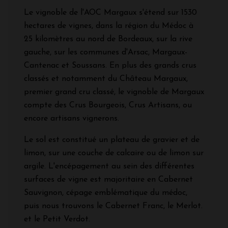
Le vignoble de l'AOC Margaux s'étend sur 1530
hectares de vignes, dans la région du Médoc à
25 kilomètres au nord de Bordeaux, sur la rive
gauche, sur les communes d'Arsac, Margaux-
Cantenac et Soussans. En plus des grands crus
classés et notamment du Château Margaux,
premier grand cru classé, le vignoble de Margaux
compte des Crus Bourgeois, Crus Artisans, ou
encore artisans vignerons.
Le sol est constitué un plateau de gravier et de
limon, sur une couche de calcaire ou de limon sur
argile. L'encépagement au sein des différentes
surfaces de vigne est majoritaire en Cabernet
Sauvignon, cépage emblématique du médoc,
puis nous trouvons le Cabernet Franc, le Merlot.
et le Petit Verdot.