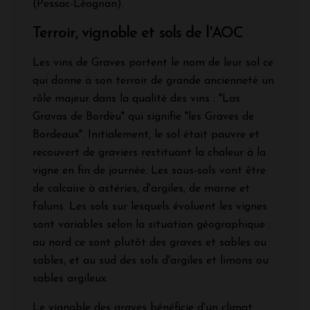
(Pessac-Léognan).
Terroir, vignoble et sols de l'AOC
Les vins de Graves portent le nom de leur sol ce
qui donne à son terroir de grande ancienneté un
rôle majeur dans la qualité des vins : "Las
Gravas de Bordèu" qui signifie "les Graves de
Bordeaux". Initialement, le sol était pauvre et
recouvert de graviers restituant la chaleur à la
vigne en fin de journée. Les sous-sols vont être
de calcaire à astéries, d'argiles, de marne et
faluns. Les sols sur lesquels évoluent les vignes
sont variables selon la situation géographique :
au nord ce sont plutôt des graves et sables ou
sables, et au sud des sols d'argiles et limons ou
sables argileux.
Le vignoble des graves bénéficie d'un climat