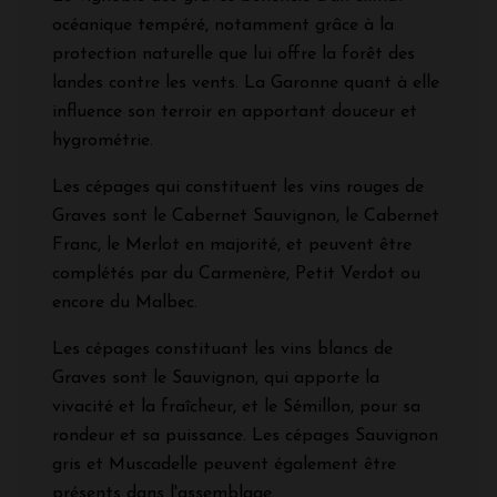
océanique tempéré, notamment grâce à la
protection naturelle que lui offre la forêt des
landes contre les vents. La Garonne quant à elle
influence son terroir en apportant douceur et
hygrométrie.
Les cépages qui constituent les vins rouges de
Graves sont le Cabernet Sauvignon, le Cabernet
Franc, le Merlot en majorité, et peuvent être
complétés par du Carmenère, Petit Verdot ou
encore du Malbec.
Les cépages constituant les vins blancs de
Graves sont le Sauvignon, qui apporte la
vivacité et la fraîcheur, et le Sémillon, pour sa
rondeur et sa puissance. Les cépages Sauvignon
gris et Muscadelle peuvent également être
présents dans l'assemblage.