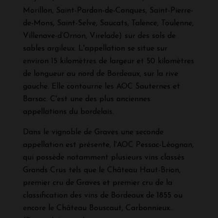
Morillon, Saint-Pardon-de-Conques, Saint-Pierre-
de-Mons, Saint-Selve, Saucats, Talence, Toulenne,
Villenave-d’Ornon, Virelade) sur des sols de
sables argileux. L'appellation se situe sur
environ 15 kilomètres de largeur et 50 kilomètres
de longueur au nord de Bordeaux, sur la rive
gauche. Elle contourne les AOC Sauternes et
Barsac. C'est une des plus anciennes
appellations du bordelais.
Dans le vignoble de Graves une seconde
appellation est présente, l'AOC Pessac-Léognan,
qui possède notamment plusieurs vins classés
Grands Crus tels que le Château Haut-Brion,
premier cru de Graves et premier cru de la
classification des vins de Bordeaux de 1855 ou
encore le Château Bouscaut, Carbonnieux...