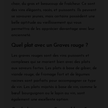
chair, du gras et beaucoup de fraîcheur. Ce sont
des vins élégants, racés, et puissants. Ils peuvent
se savourer jeunes, mais certains possèdent une
belle aptitude au vieillissement qui vous
permettra de les apprécier davantage avec leur
ancienneté.
Quel plat avec un Graves rouge ?
Les graves rouges sont des vins puissants et
complexes qui se marient bien avec des plats
aux saveurs fortes. Les plats à base de gibier, de
viande rouge, de fromage fort et de légumes
racines sont parfaits pour accompagner ce type
de vin. Les plats mijotés à base de vin, comme le
bœuf bourguignon ou le lapin au vin, sont
également une excellente option.