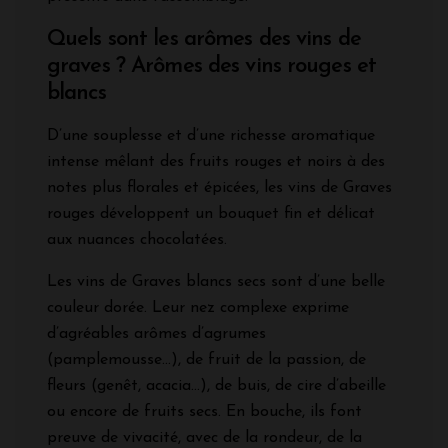
Quels sont les arômes des vins de
graves ? Arômes des vins rouges et
blancs
D’une souplesse et d’une richesse aromatique
intense mêlant des fruits rouges et noirs à des
notes plus florales et épicées, les vins de Graves
rouges développent un bouquet fin et délicat
aux nuances chocolatées.
Les vins de Graves blancs secs sont d’une belle
couleur dorée. Leur nez complexe exprime
d’agréables arômes d’agrumes
(pamplemousse…), de fruit de la passion, de
fleurs (genêt, acacia…), de buis, de cire d’abeille
ou encore de fruits secs. En bouche, ils font
preuve de vivacité, avec de la rondeur, de la