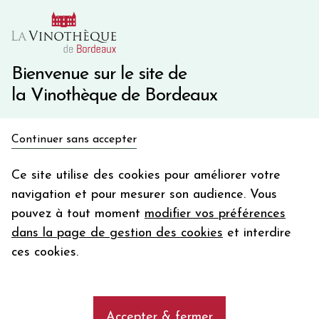
10€ de remise immédiate sur votre première commande
avec le code BIENVINO10
Une question ?
05 57 10 41 41
Bienvenue sur le site de
la Vinothèque de Bordeaux
Recevez 5€
Continuer sans accepter
en bon d'achat
Accueil
Bordeaux
PRELAT DE PAPE CLEMENT
en vous inscrivant à notre newsletter
Ce site utilise des cookies pour améliorer votre
navigation et pour mesurer son audience. Vous
Votre
pouvez à tout moment
modifier vos préférences
email
dans la page de gestion des cookies
et interdire
PRELAT DE PAPE CLEMENT 2019
En m’abonnant, j’accepte de recevoir la newsletter de la
ces cookies.
Blanc - Bordeaux - Graves
Vinothèque de Bordeaux.
Minimum de commande de 50€ h
frais de port. Durée de validité d’un mois
2019
Accepter & fermer