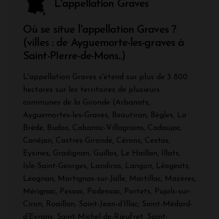
L'appellation Graves
Où se situe l'appellation Graves ?
(villes : de Ayguemorte-les-graves à
Saint-PIerre-de-Mons..)
L'appellation Graves s'étend sur plus de 3 800
hectares sur les territoires de plusieurs
communes de la Gironde (Arbanats,
Ayguemortes-les-Graves, Beautiran, Bègles, La
Brède, Budos, Cabanac-Villagrains, Cadaujac,
Canéjan, Castres-Gironde, Cérons, Cestas,
Eysines, Gradignan, Guillos, Le Haillan, Illats,
Isle-Saint-Georges, Landiras, Langon, Léogeats,
Léognan, Martignas-sur-Jalle, Martillac, Mazères,
Mérignac, Pessac, Podensac, Portets, Pujols-sur-
Ciron, Roaillan, Saint-Jean-d’Illac, Saint-Médard-
d’Eyrans, Saint-Michel-de-Rieufret, Saint-