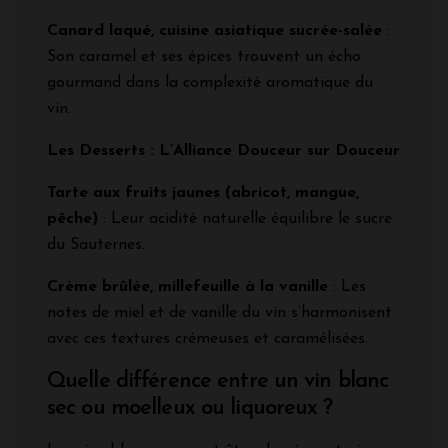
Canard laqué, cuisine asiatique sucrée-salée
:
Son caramel et ses épices trouvent un écho
gourmand dans la complexité aromatique du
vin.
Les Desserts : L’Alliance Douceur sur Douceur
Tarte aux fruits jaunes (abricot, mangue,
pêche)
: Leur acidité naturelle équilibre le sucre
du Sauternes.
Crème brûlée, millefeuille à la vanille
: Les
notes de miel et de vanille du vin s’harmonisent
avec ces textures crémeuses et caramélisées.
Quelle différence entre un vin blanc
sec ou moelleux ou liquoreux ?