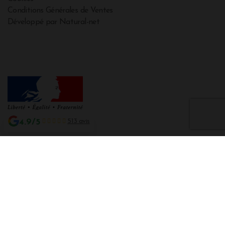
Conditions Générales de Ventes
Développé par Natural-net
4.9/5
513 avis
Interdiction de vente de boissons alcooliques aux mineurs de moins de 18
ans
La preuve de majorité de l'acheteur est exigée au moment de la vente en
ligne CODE DE LA SANTE PUBLIQUE, ART. L. 3342-1 et L. 3353-3
L'abus d'alcool est dangereux pour la santé. Sachez consommer avec
modération.