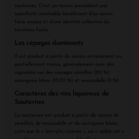
sauternes. C'est un terroir possédant une
spécificité inimitable bénéficiant d'un savoir
faire unique et d'une identité collective du
territoire forte.
Les cépages dominants
Il est produit à partir de raisins entièrement ou
partiellement moisis, généralement avec des
vignobles sur des cépages sémillon (80 %),
sauvignon blanc (15-20 %) et muscadelle (5 %).
Caractères des vins liquoreux de
Sauternes
Le sauternes est produit à partir de raisins de
sémillon, de muscadelle et de sauvignon blanc,
cuits par le « botrytis cinerea », un « noble rot »