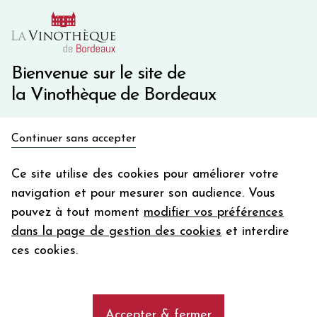
10€ de remise immédiate sur votre première commande
avec le code BIENVINO10
Une question ?
05 57 10 41 41
Bienvenue sur le site de
la Vinothèque de Bordeaux
Recevez 5€
Continuer sans accepter
en bon d'achat
Accueil
Bordeaux
Château DOISY VEDRINES
en vous inscrivant à notre newsletter
Ce site utilise des cookies pour améliorer votre
navigation et pour mesurer son audience. Vous
Votre
pouvez à tout moment
modifier vos préférences
email
dans la page de gestion des cookies
et interdire
En m’abonnant, j’accepte de recevoir la newsletter de la
ces cookies.
Vinothèque de Bordeaux.
Minimum de commande de 50€ h
frais de port. Durée de validité d’un mois
Accepter & fermer