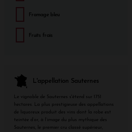
Fromage bleu
Fruits frais
L'appellation Sauternes
Le vignoble de Sauternes s'étend sur 1751
hectares. La plus prestigieuse des appellations
de liquoreux produit des vins dont la robe est
teintée d’or, à l’image du plus mythique des
Sauternes, le premier cru classé supérieur,