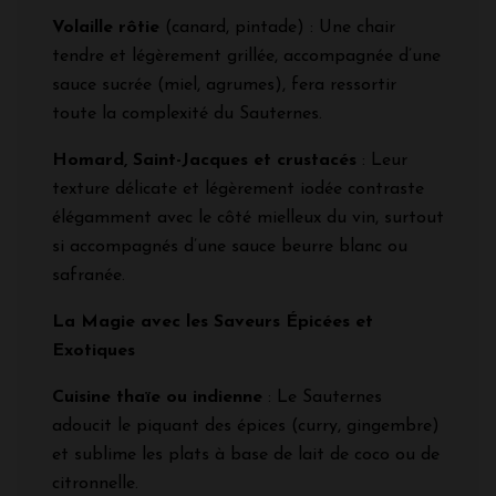
Volaille rôtie
(canard, pintade) : Une chair
tendre et légèrement grillée, accompagnée d’une
sauce sucrée (miel, agrumes), fera ressortir
toute la complexité du Sauternes.
Homard, Saint-Jacques et crustacés
: Leur
texture délicate et légèrement iodée contraste
élégamment avec le côté mielleux du vin, surtout
si accompagnés d’une sauce beurre blanc ou
safranée.
La Magie avec les Saveurs Épicées et
Exotiques
Cuisine thaïe ou indienne
: Le Sauternes
adoucit le piquant des épices (curry, gingembre)
et sublime les plats à base de lait de coco ou de
citronnelle.