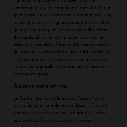
signifiant une pourriture noble. C'est un
champignon qui leur donne leur caractéristique
goût sucré. Le sauternes est produit à partir de
raisins gris ou verts, généralement de sémillon,
qui ont été attaqués. Le nez exhale des arômes
d’amande, de coing, de mangue, d’abricot sec
associés à des notes florales d’acacia ou encore
de mimosa. Nectar intense, puissant, onctueux,
le Sauternes est l’un des rares vins à proposer
en bouche une palette aromatique si complexe,
presque magique.
Accords mets et vins
Le
Sauternes
, ce vin liquoreux d’exception, est
bien plus qu’un simple vin de dessert. Grâce à
son équilibre entre douceur et acidité, il offre
une palette d’accords gastronomiques