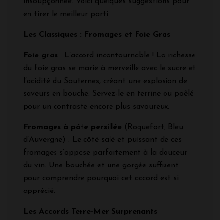
insoupçonnée. Voici quelques suggestions pour
en tirer le meilleur parti.
Les Classiques : Fromages et Foie Gras
Foie gras
: L’accord incontournable ! La richesse
du foie gras se marie à merveille avec le sucre et
l’acidité du Sauternes, créant une explosion de
saveurs en bouche. Servez-le en terrine ou poêlé
pour un contraste encore plus savoureux.
Fromages à pâte persillée
(Roquefort, Bleu
d’Auvergne) : Le côté salé et puissant de ces
fromages s’oppose parfaitement à la douceur
du vin. Une bouchée et une gorgée suffisent
pour comprendre pourquoi cet accord est si
apprécié.
Les Accords Terre-Mer Surprenants