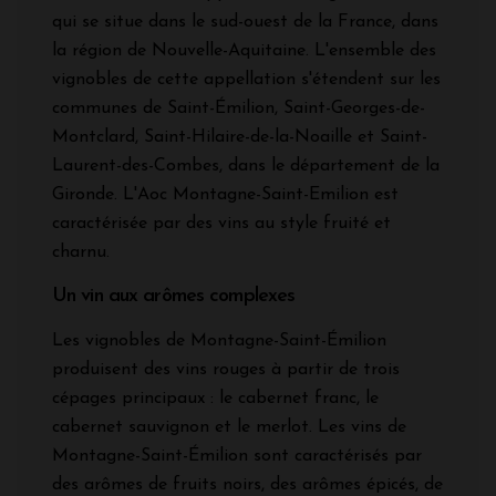
qui se situe dans le sud-ouest de la France, dans
la région de Nouvelle-Aquitaine. L'ensemble des
vignobles de cette appellation s'étendent sur les
communes de Saint-Émilion, Saint-Georges-de-
Montclard, Saint-Hilaire-de-la-Noaille et Saint-
Laurent-des-Combes, dans le département de la
Gironde. L'Aoc Montagne-Saint-Emilion est
caractérisée par des vins au style fruité et
charnu.
Un vin aux arômes complexes
Les vignobles de Montagne-Saint-Émilion
produisent des vins rouges à partir de trois
cépages principaux : le cabernet franc, le
cabernet sauvignon et le merlot. Les vins de
Montagne-Saint-Émilion sont caractérisés par
des arômes de fruits noirs, des arômes épicés, de