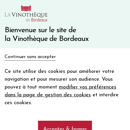
10€ de remise immédiate sur votre première commande
avec le code BIENVINO10
Une question ?
05 57 10 41 41
Bienvenue sur le site de
la Vinothèque de Bordeaux
Recevez 5€
Continuer sans accepter
en bon d'achat
Accueil
Bordeaux
DAME DE BOÜARD
en vous inscrivant à notre newsletter
Ce site utilise des cookies pour améliorer votre
navigation et pour mesurer son audience. Vous
Votre
pouvez à tout moment
modifier vos préférences
email
dans la page de gestion des cookies
et interdire
En m’abonnant, j’accepte de recevoir la newsletter de la
ces cookies.
Vinothèque de Bordeaux.
Minimum de commande de 50€ h
frais de port. Durée de validité d’un mois
Accepter & fermer