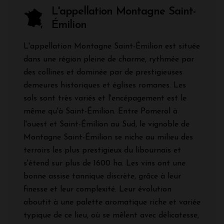
L'appellation Montagne Saint-
Émilion
L'appellation Montagne Saint-Émilion est située
dans une région pleine de charme, rythmée par
des collines et dominée par de prestigieuses
demeures historiques et églises romanes. Les
sols sont très variés et l'encépagement est le
même qu'à Saint-Émilion. Entre Pomerol à
l'ouest et Saint-Émilion au Sud, le vignoble de
Montagne Saint-Émilion se niche au milieu des
terroirs les plus prestigieux du libournais et
s'étend sur plus de 1600 ha. Les vins ont une
bonne assise tannique discrète, grâce à leur
finesse et leur complexité. Leur évolution
aboutit à une palette aromatique riche et variée
typique de ce lieu, où se mêlent avec délicatesse,