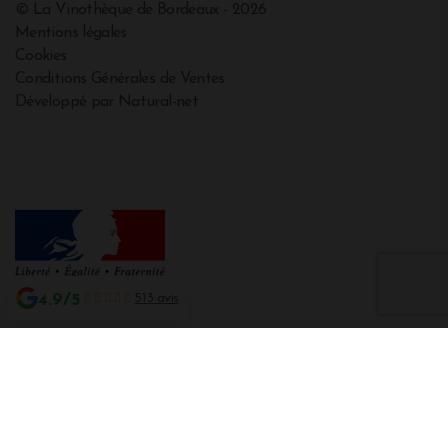
© La Vinothèque de Bordeaux - 2026
Mentions légales
Cookies
Conditions Générales de Ventes
Développé par Natural-net
4.9/5
513 avis
Interdiction de vente de boissons alcooliques aux mineurs de moins de 18
ans
La preuve de majorité de l'acheteur est exigée au moment de la vente en
ligne CODE DE LA SANTE PUBLIQUE, ART. L. 3342-1 et L. 3353-3
L'abus d'alcool est dangereux pour la santé. Sachez consommer avec