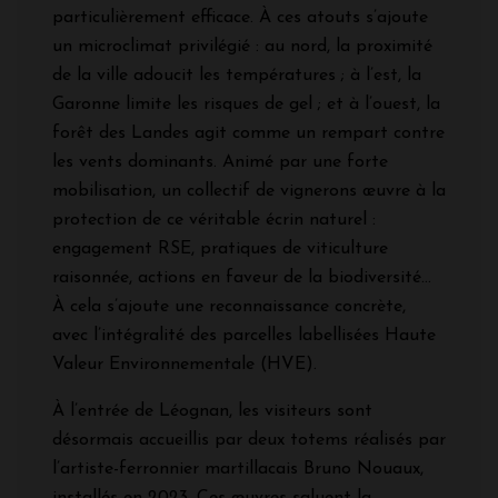
particulièrement efficace. À ces atouts s’ajoute
un microclimat privilégié : au nord, la proximité
de la ville adoucit les températures ; à l’est, la
Garonne limite les risques de gel ; et à l’ouest, la
forêt des Landes agit comme un rempart contre
les vents dominants. Animé par une forte
mobilisation, un collectif de vignerons œuvre à la
protection de ce véritable écrin naturel :
engagement RSE, pratiques de viticulture
raisonnée, actions en faveur de la biodiversité…
À cela s’ajoute une reconnaissance concrète,
avec l’intégralité des parcelles labellisées Haute
Valeur Environnementale (HVE).
À l’entrée de Léognan, les visiteurs sont
désormais accueillis par deux totems réalisés par
l’artiste-ferronnier martillacais Bruno Nouaux,
installés en 2023. Ces œuvres saluent la