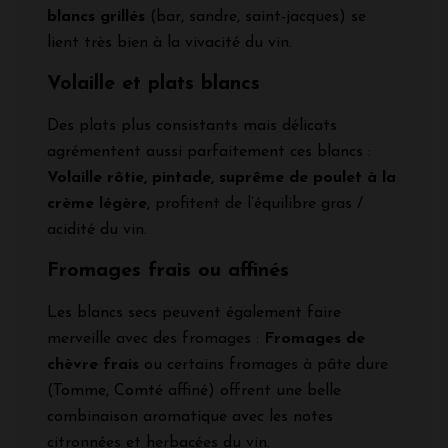
blancs grillés
(bar, sandre, saint-jacques) se
lient très bien à la vivacité du vin.
Volaille et plats blancs
Des plats plus consistants mais délicats
agrémentent aussi parfaitement ces blancs :
Volaille rôtie, pintade, suprême de poulet à la
crème légère
, profitent de l’équilibre gras /
acidité du vin.
Fromages frais ou affinés
Les blancs secs peuvent également faire
merveille avec des fromages :
Fromages de
chèvre frais
ou certains fromages à pâte dure
(Tomme, Comté affiné) offrent une belle
combinaison aromatique avec les notes
citronnées et herbacées du vin.