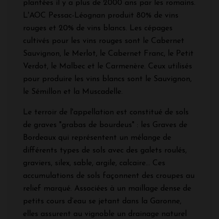
plantées il y a plus de 2000 ans par les romains.
L'AOC Pessac-Léognan produit 80% de vins
rouges et 20% de vins blancs. Les cépages
cultivés pour les vins rouges sont le Cabernet
Sauvignon, le Merlot, le Cabernet Franc, le Petit
Verdot, le Malbec et le Carmenère. Ceux utilisés
pour produire les vins blancs sont le Sauvignon,
le Sémillon et la Muscadelle.
Le terroir de l'appellation est constitué de sols
de graves "grabas de bourdeus" : les Graves de
Bordeaux qui représentent un mélange de
différents types de sols avec des galets roulés,
graviers, silex, sable, argile, calcaire... Ces
accumulations de sols façonnent des croupes au
relief marqué. Associées à un maillage dense de
petits cours d’eau se jetant dans la Garonne,
elles assurent au vignoble un drainage naturel