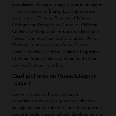
crus classés : 5 crus en rouge, 2 crus en blancs et
7 crus en rouges et blancs. Les Châteaux sont
les suivants : Château Bouscaut, Château
Carbonnieux, Domaine de Chevalier, Château
Couhins, Château Couhins-Lurton, Château de
Fieuzal, Château Haut-Bailly, Château Olivier,
Château La Mission Haut-Brion, Château
Latour-Martillac, Château Malartic-Lagravière,
Château Pape Clément, Château Smith Haut-
Lafitte, Château Haut-Brion
Quel plat avec un Pessac-Léognan
rouge ?
Les vins rouges de Pessac-Léognan,
généralement élaborés à partir de cabernet
sauvignon, merlot, cabernet franc (avec parfois
du petit verdot ou du malbec), développent une