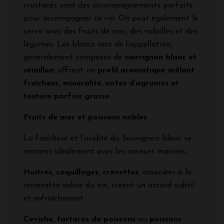
crustacés sont des accompagnements parfaits
pour accompagner ce vin. On peut également le
servir avec des fruits de mer, des volailles et des
légumes. Les blancs secs de l’appellation,
généralement composés de
sauvignon blanc et
sémillon
, offrent un
profil aromatique mêlant
fraîcheur, minéralité, notes d’agrumes et
texture parfois grasse
.
Fruits de mer et poissons nobles
La fraîcheur et l’acidité du Sauvignon blanc se
marient idéalement avec les saveurs marines :
Huîtres, coquillages, crevettes
, associées à la
minéralité saline du vin, créent un accord subtil
et rafraîchissant.
Ceviche, tartares de poissons
ou
poissons