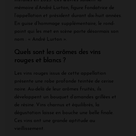
mémoire d’André Lurton, figure fondatrice de
l’appellation et président durant dix-huit années.
En guise d’hommage supplémentaire, le rond-
point qui les met en scène porte désormais son
nom : « André Lurton ».
Quels sont les arômes des vins
rouges et blancs ?
Les vins rouges issus de cette appellation
présente une robe profonde teintée de cerise
noire. Au-delà de leur arômes fruités, ils
développent un bouquet d’amandes grillées et
de résine. Vins charnus et équilibrés, la
dégustation laisse en bouche une belle finale.
Ces vins ont une grande aptitude au
vieillissement.