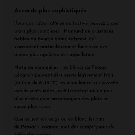
Accords plus sophistiqués
Pour une table raffinée ou festive, pensez à des
plats plus complexes :
Homard ou crustacés
nobles au beurre blanc safrané
, qui
s’accordent particulièrement bien avec des
blancs plus opulents de l’appellation.
Note de sommelier
: les blancs de Pessac-
Léognan peuvent être servis légèrement frais
(autour de
8–12 °C
) pour souligner leur vivacité
lors de plats iodés, ou à température un peu
plus élevée pour accompagner des plats en
sauce plus riches.
Que ce soit en rouge ou en blanc, les vins
de
Pessac-Léognan
sont des compagnons de
table d’exception :