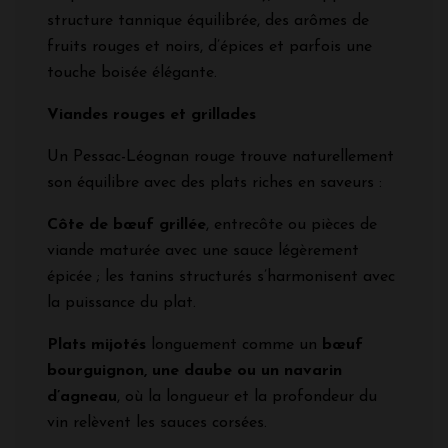
structure tannique équilibrée, des arômes de
fruits rouges et noirs, d’épices et parfois une
touche boisée élégante.
Viandes rouges et grillades
Un Pessac-Léognan rouge trouve naturellement
son équilibre avec des plats riches en saveurs :
Côte de bœuf grillée
, entrecôte ou pièces de
viande maturée avec une sauce légèrement
épicée ; les tanins structurés s’harmonisent avec
la puissance du plat.
Plats mijotés
longuement comme un
bœuf
bourguignon, une daube ou un navarin
d’agneau
, où la longueur et la profondeur du
vin relèvent les sauces corsées.