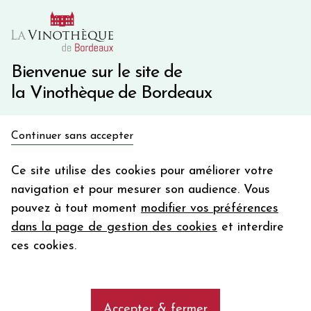
10€ de remise immédiate sur votre première commande
avec le code BIENVINO10
Une question ?
05 57 10 41 41
Bienvenue sur le site de
la Vinothèque de Bordeaux
Recevez 5€
Continuer sans accepter
en bon d'achat
Accueil
Bordeaux
LE CLEMENTIN DE PAPE CLEMENT
en vous inscrivant à notre newsletter
Ce site utilise des cookies pour améliorer votre
navigation et pour mesurer son audience. Vous
Votre
pouvez à tout moment
modifier vos préférences
email
dans la page de gestion des cookies
et interdire
En m’abonnant, j’accepte de recevoir la newsletter de la
ces cookies.
Vinothèque de Bordeaux.
Minimum de commande de 50€ h
frais de port. Durée de validité d’un mois
Accepter & fermer