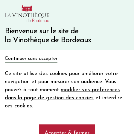
10€ de remise immédiate sur votre première commande
avec le code BIENVINO10
Une question ?
05 57 10 41 41
Bienvenue sur le site de
la Vinothèque de Bordeaux
Recevez 5€
Continuer sans accepter
en bon d'achat
Accueil
Bordeaux
en vous inscrivant à notre newsletter
Ce site utilise des cookies pour améliorer votre
Château PICHON-LONGUEVILLE COMTESSE DE LALANDE
navigation et pour mesurer son audience. Vous
Votre
pouvez à tout moment
modifier vos préférences
email
dans la page de gestion des cookies
et interdire
En m’abonnant, j’accepte de recevoir la newsletter de la
ces cookies.
Vinothèque de Bordeaux.
Minimum de commande de 50€ h
frais de port. Durée de validité d’un mois
Accepter & fermer