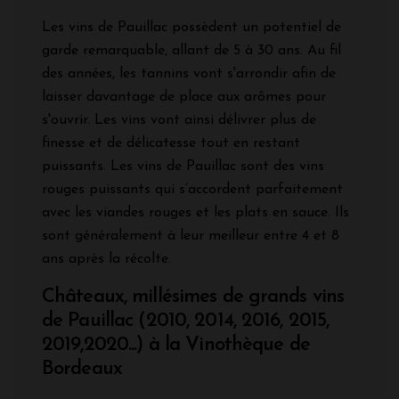
Les vins de Pauillac possèdent un potentiel de
garde remarquable, allant de 5 à 30 ans. Au fil
des années, les tannins vont s'arrondir afin de
laisser davantage de place aux arômes pour
s'ouvrir. Les vins vont ainsi délivrer plus de
finesse et de délicatesse tout en restant
puissants. Les vins de Pauillac sont des vins
rouges puissants qui s’accordent parfaitement
avec les viandes rouges et les plats en sauce. Ils
sont généralement à leur meilleur entre 4 et 8
ans après la récolte.
Châteaux, millésimes de grands vins
de Pauillac (2010, 2014, 2016, 2015,
2019,2020...) à la Vinothèque de
Bordeaux