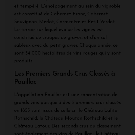
et tempéré. L'encépagement au sein du vignoble
est constitué de Cabernet Franc, Cabernet
Sauvignon, Merlot, Carmenère et Petit Verdot.
Le terroir sur lequel évolue les vignes est
constitué de croupes de graves, et d'un sol
sableux avec du petit gravier. Chaque année, ce
sont 54 000 hectolitres de vins rouges qui y sont
produits.
Les Premiers Grands Crus Classés à
Pauillac
L'appellation Pauillac est une concentration de
grands vins puisque 3 des 5 premiers crus classés
en 1855 sont issus de celle-ci : le Château Lafite-
Rothschild, le Château Mouton Rothschild et le
Château Latour. Des seconds crus du classement
sont également des vins de Pauillac : le Château