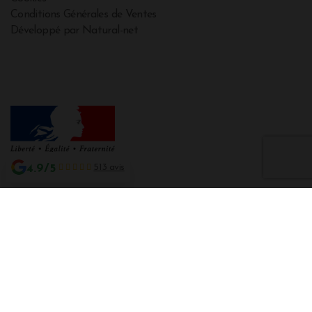
Conditions Générales de Ventes
Développé par Natural-net
4.9/5
513 avis
Interdiction de vente de boissons alcooliques aux mineurs de moins de 18
ans
La preuve de majorité de l'acheteur est exigée au moment de la vente en
ligne CODE DE LA SANTE PUBLIQUE, ART. L. 3342-1 et L. 3353-3
L'abus d'alcool est dangereux pour la santé. Sachez consommer avec
modération.