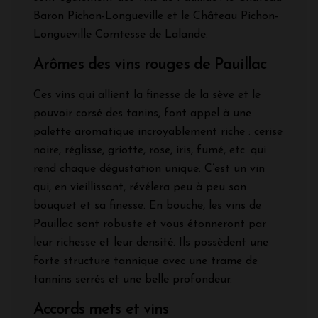
Baron Pichon-Longueville et le Château Pichon-
Longueville Comtesse de Lalande.
Arômes des vins rouges de Pauillac
Ces vins qui allient la finesse de la sève et le
pouvoir corsé des tanins, font appel à une
palette aromatique incroyablement riche : cerise
noire, réglisse, griotte, rose, iris, fumé, etc. qui
rend chaque dégustation unique. C’est un vin
qui, en vieillissant, révélera peu à peu son
bouquet et sa finesse. En bouche, les vins de
Pauillac sont robuste et vous étonneront par
leur richesse et leur densité. Ils possèdent une
forte structure tannique avec une trame de
tannins serrés et une belle profondeur.
Accords mets et vins