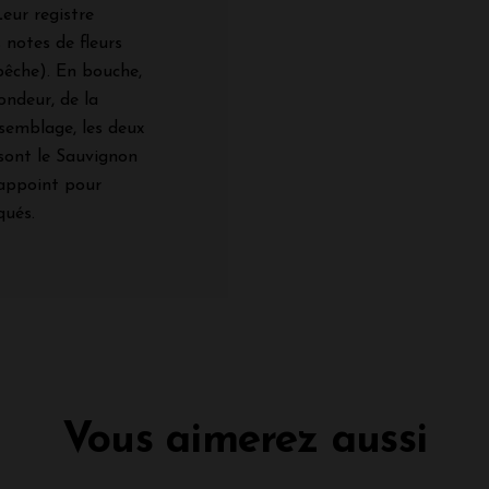
Leur registre
 notes de fleurs
pêche). En bouche,
rondeur, de la
ssemblage, les deux
 sont le Sauvignon
 appoint pour
qués.
Vous aimerez aussi