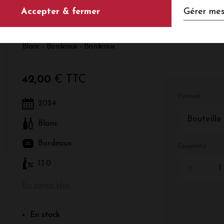
Gérer mes
Accepter & fermer
BLANC 2024
Blanc - Bordeaux - Bordeaux
42,00
€ TTC
Format
2024
Bouteille
Blanc
Bordeaux
Quantité
13.0
En savoir plus
En stock