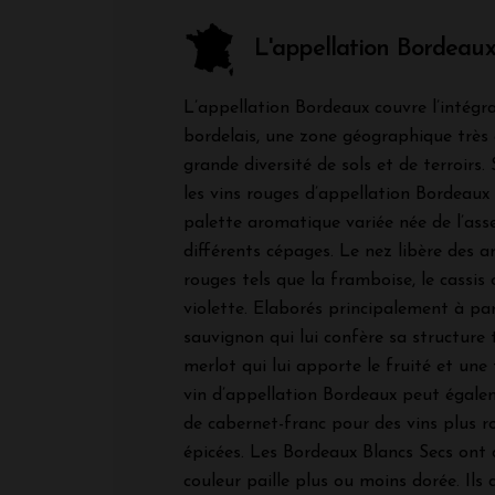
L'appellation Bordeau
L’appellation Bordeaux couvre l’intégra
bordelais, une zone géographique très
grande diversité de sols et de terroirs. 
les vins rouges d’appellation Bordeaux
palette aromatique variée née de l’as
différents cépages. Le nez libère des a
rouges tels que la framboise, le cassis
violette. Elaborés principalement à par
sauvignon qui lui confère sa structure 
merlot qui lui apporte le fruité et une 
vin d’appellation Bordeaux peut égale
de cabernet-franc pour des vins plus r
épicées. Les Bordeaux Blancs Secs ont 
couleur paille plus ou moins dorée. Ils