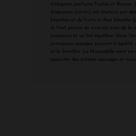
d’élégants parfums fruités et floraux. 
d’agrumes (citron) est soutenu par des
blanches et de fruits à chair blanche (
ils font preuve de vivacité, avec de la 
puissance et un bel équilibre. Dans l’a
principaux cépages, souvent à égalité,
et le Sémillon. La Muscadelle vient en
apporter des arômes sauvages et mus