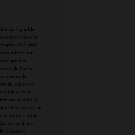
x
lité du vignoble
 étendue avec une
Souples et fruités,
 présentent une
semblage des
rômes de fruits
 ou encore de
tir de cabernet-
tannique, et de
texture velouté, le
ment être constitué
onds et aux notes
des robes d’une
 développent