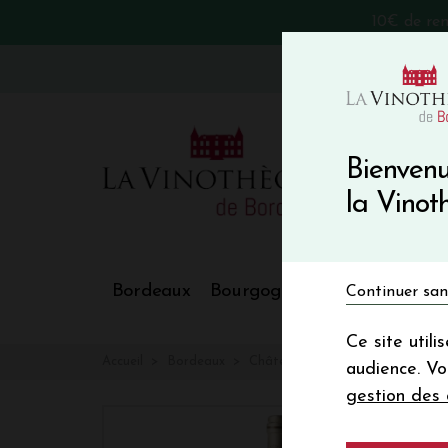
10€ de re
VinoBlog
Bienvenu
la Vino
Bordeaux
Bourgogne
Nos Régions
Continuer san
Ce site util
Accueil
Bordeaux
Château TALBOT CAILLOU B
audience. V
gestion des 