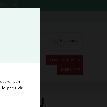
BIENVINO10
fermer
 41 41
Connexion
Mon panier
€
wsletter
VENTES PRIVÉES
Spiritueux
ROSÉS 2025
mesurer son
sletter de la
s la page de
de de 50€ hors
 mois
CAILLOU