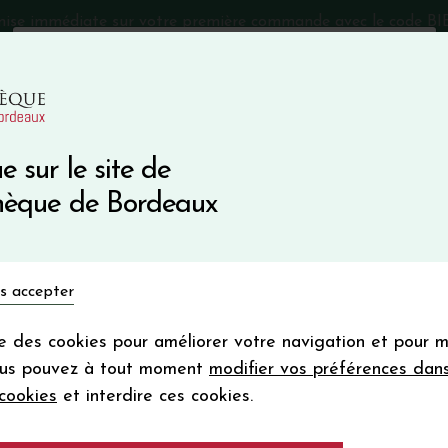
mise immédiate sur votre première commande avec le code 
Catalogue Primeurs 2025
Qui sommes-nous
05 57 10
e sur le site de
Recevez 5
thèque de Bordeaux
en bon d'achat
en vous inscrivant à notre ne
Vins du monde
Primeurs
Bio & Cie
Champagne
s accepter
Votre
email
ise des cookies pour améliorer votre navigation et pour 
En m’abonnant, j’accepte de recevoir la new
LANC
ous pouvez à tout moment
modifier vos préférences dan
Vinothèque de Bordeaux.
Minimum de comman
cookies
et interdire ces cookies.
frais de port. Durée de validité d’un
Château TALBOT 