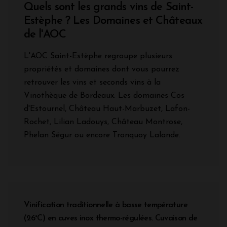
Quels sont les grands vins de Saint-
Estèphe ? Les Domaines et Châteaux
de l'AOC
L'AOC Saint-Estèphe regroupe plusieurs
propriétés et domaines dont vous pourrez
retrouver les vins et seconds vins à la
Vinothèque de Bordeaux. Les domaines Cos
d'Estournel, Château Haut-Marbuzet, Lafon-
Rochet, Lilian Ladouys, Château Montrose,
Phelan Ségur ou encore Tronquoy Lalande.
Vinification traditionnelle à basse température
(26°C) en cuves inox thermo-régulées. Cuvaison de