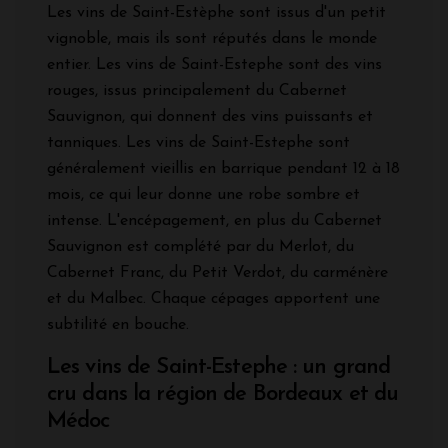
Les vins de Saint-Estèphe sont issus d'un petit
vignoble, mais ils sont réputés dans le monde
entier. Les vins de Saint-Estephe sont des vins
rouges, issus principalement du Cabernet
Sauvignon, qui donnent des vins puissants et
tanniques. Les vins de Saint-Estephe sont
généralement vieillis en barrique pendant 12 à 18
mois, ce qui leur donne une robe sombre et
intense. L'encépagement, en plus du Cabernet
Sauvignon est complété par du Merlot, du
Cabernet Franc, du Petit Verdot, du carménère
et du Malbec. Chaque cépages apportent une
subtilité en bouche.
Les vins de Saint-Estephe : un grand
cru dans la région de Bordeaux et du
Médoc