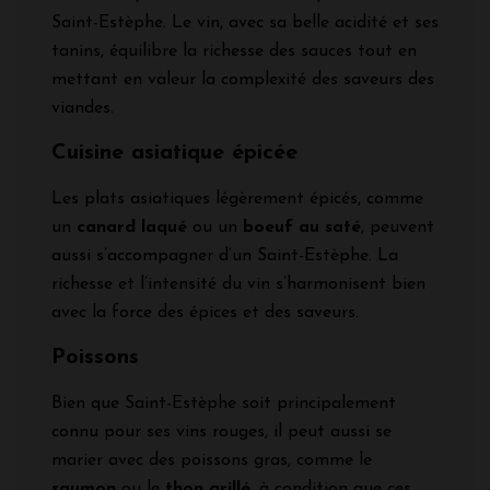
Saint-Estèphe. Le vin, avec sa belle acidité et ses
tanins, équilibre la richesse des sauces tout en
mettant en valeur la complexité des saveurs des
viandes.
Cuisine asiatique épicée
Les plats asiatiques légèrement épicés, comme
un
canard laqué
ou un
boeuf au saté
, peuvent
aussi s’accompagner d’un Saint-Estèphe. La
richesse et l’intensité du vin s’harmonisent bien
avec la force des épices et des saveurs.
Poissons
Bien que Saint-Estèphe soit principalement
connu pour ses vins rouges, il peut aussi se
marier avec des poissons gras, comme le
saumon
ou le
thon grillé
, à condition que ces