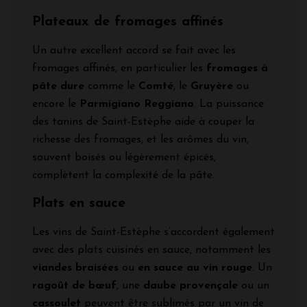
Plateaux de fromages affinés
Un autre excellent accord se fait avec les
fromages affinés, en particulier les
fromages à
pâte dure
comme le
Comté
, le
Gruyère
ou
encore le
Parmigiano Reggiano
. La puissance
des tanins de Saint-Estèphe aide à couper la
richesse des fromages, et les arômes du vin,
souvent boisés ou légèrement épicés,
complètent la complexité de la pâte.
Plats en sauce
Les vins de Saint-Estèphe s’accordent également
avec des plats cuisinés en sauce, notamment les
viandes braisées
ou
en sauce au vin rouge
. Un
ragoût de bœuf
, une
daube provençale
ou un
cassoulet
peuvent être sublimés par un vin de