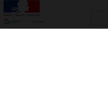
4.9/5
513 avis
Interdiction de vente de boissons alcooliques aux mineurs de moins de 18
ans
La preuve de majorité de l'acheteur est exigée au moment de la vente en
ligne CODE DE LA SANTE PUBLIQUE, ART. L. 3342-1 et L. 3353-3
L'abus d'alcool est dangereux pour la santé. Sachez consommer avec
modération.