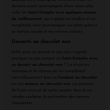
derniers soient accompagnés d’une sauce plus
riche. Un
Saint-Estèphe avec quelques années
de vieillissement
, qui a gagné en rondeur et en
complexité, peut accompagner ces plats grâce à
sa texture souple et ses arômes évolués.
Desserts au chocolat noir
Enfin, pour un accord un peu plus original,
pourquoi ne pas essayer un
Saint-Estèphe avec
un dessert au chocolat noir
? La structure
tannique et la richesse du vin complètent
merveilleusement bien un
fondant au chocolat
ou une
mousse au chocolat noir
. La présence
de fruits noirs et de notes épicées dans le vin
viendra souligner la profondeur des saveurs
chocolatées.