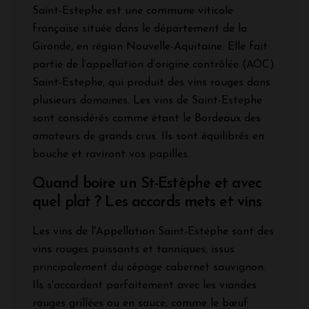
Saint-Estephe est une commune viticole
française située dans le département de la
Gironde, en région Nouvelle-Aquitaine. Elle fait
partie de l’appellation d’origine contrôlée (AOC)
Saint-Estephe, qui produit des vins rouges dans
plusieurs domaines. Les vins de Saint-Estephe
sont considérés comme étant le Bordeaux des
amateurs de grands crus. Ils sont équilibrés en
bouche et raviront vos papilles.
Quand boire un St-Estèphe et avec
quel plat ? Les accords mets et vins
Les vins de l'Appellation Saint-Estèphe sont des
vins rouges puissants et tanniques, issus
principalement du cépage cabernet sauvignon.
Ils s'accordent parfaitement avec les viandes
rouges grillées ou en sauce, comme le bœuf