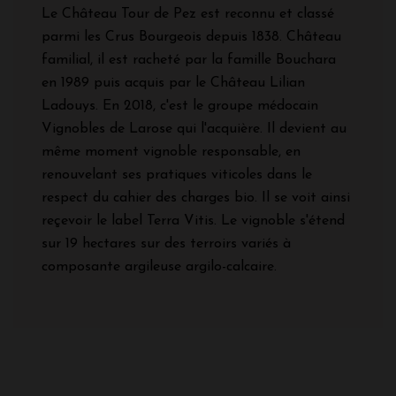
Le Château Tour de Pez est reconnu et classé
parmi les Crus Bourgeois depuis 1838. Château
familial, il est racheté par la famille Bouchara
en 1989 puis acquis par le Château Lilian
Ladouys. En 2018, c'est le groupe médocain
Vignobles de Larose qui l'acquière. Il devient au
même moment vignoble responsable, en
renouvelant ses pratiques viticoles dans le
respect du cahier des charges bio. Il se voit ainsi
reçevoir le label Terra Vitis. Le vignoble s'étend
sur 19 hectares sur des terroirs variés à
composante argileuse argilo-calcaire.