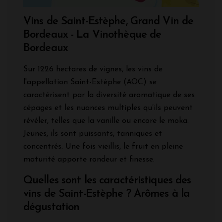
Vins de Saint-Estèphe, Grand Vin de
Bordeaux - La Vinothèque de
Bordeaux
Sur 1226 hectares de vignes, les vins de
l'appellation Saint-Estèphe (AOC) se
caractérisent par la diversité aromatique de ses
cépages et les nuances multiples qu’ils peuvent
révéler, telles que la vanille ou encore le moka.
Jeunes, ils sont puissants, tanniques et
concentrés. Une fois vieillis, le fruit en pleine
maturité apporte rondeur et finesse.
Quelles sont les caractéristiques des
vins de Saint-Estèphe ? Arômes à la
dégustation