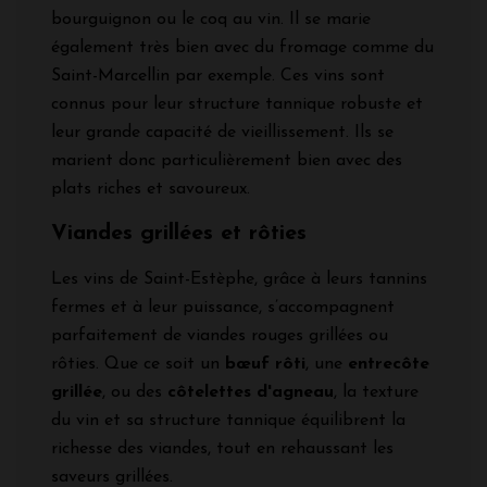
bourguignon ou le coq au vin. Il se marie
également très bien avec du fromage comme du
Saint-Marcellin par exemple. Ces vins sont
connus pour leur structure tannique robuste et
leur grande capacité de vieillissement. Ils se
marient donc particulièrement bien avec des
plats riches et savoureux.
Viandes grillées et rôties
Les vins de Saint-Estèphe, grâce à leurs tannins
fermes et à leur puissance, s’accompagnent
parfaitement de viandes rouges grillées ou
rôties. Que ce soit un
bœuf rôti
, une
entrecôte
grillée
, ou des
côtelettes d'agneau
, la texture
du vin et sa structure tannique équilibrent la
richesse des viandes, tout en rehaussant les
saveurs grillées.