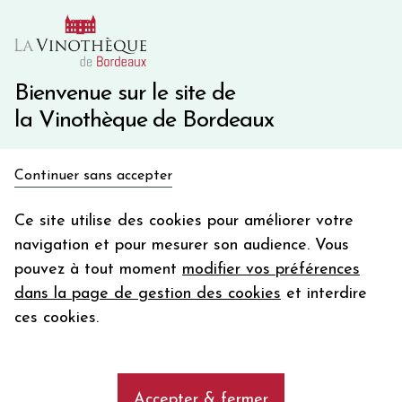
10€ de remise immédiate sur votre première commande
avec le code BIENVINO10
Une question ?
05 57 10 41 41
Bienvenue sur le site de
la Vinothèque de Bordeaux
Recevez 5€
Continuer sans accepter
en bon d'achat
Accueil
Bordeaux
Château TOUR DE PEZ
en vous inscrivant à notre newsletter
Ce site utilise des cookies pour améliorer votre
navigation et pour mesurer son audience. Vous
Votre
pouvez à tout moment
modifier vos préférences
email
dans la page de gestion des cookies
et interdire
En m’abonnant, j’accepte de recevoir la newsletter de la
ces cookies.
Vinothèque de Bordeaux.
Minimum de commande de 50€ h
frais de port. Durée de validité d’un mois
Accepter & fermer