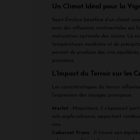
Un Climat Idéal pour la Vig
Saint-Émilion bénéficie d’un climat oc
avec des influences continentales qui f
maturation optimale des raisins. La c
températures modérées et de précipita
permet de produire des vins équilibrés, 
puissance.
L’Impact du Terroir sur les 
Les caractéristiques du terroir influen
l’expression des cépages principaux :
Merlot
: Majoritaire, il s’épanouit part
sols argilo-calcaires, apportant rondeu
vins.
Cabernet Franc
: Il trouve son équilibr