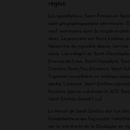
région
Les appellations Saint-Emilion et Sai
sont géographiquement entrelacées. Ell
neuf communes dont la simple énuméra
rêver. La première est Saint-Emilion, q
l’épicentre du vignoble depuis l’arrivé
siècle. Les villages de Saint-Christophe
Etienne-de-Lisse, Saint-Hippolyte, Sai
Combes, Saint-Pey-d’Armens, Saint-Sul
Vignonet complètent ce tableau, auque
partie, Libourne. Saint-Emilion représe
hectares (qui se subdivise en AOC Sai
Saint-Emilion Grand Cru)
Le terroir de Saint-Émilion est l’un de
fondamentaux qui façonnent l’identité 
sur la rive droite de la Dordogne, ce vi