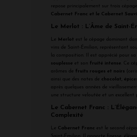
repose principalement sur trois cépage
Cabernet Franc et le Cabernet Sauv
Le Merlot : L’Âme de Saint-Ém
Le
Merlot
est le cépage dominant dan
vins de Saint-Émilion, représentant s
la composition. Il est apprécié pour s
souplesse
et son
fruité intense
. Ce c
arômes de
fruits rouges et noirs
(ceri
ainsi que des notes de
chocolat, épice
après quelques années de vieillissement
une structure veloutée et un excellent 
Le Cabernet Franc : L’Éléganc
Complexité
Le
Cabernet Franc
est le second cépag
Saint-Émilion. Il apporte finesse, élég