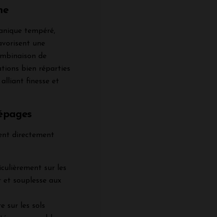
ne
éanique tempéré,
avorisent une
ombinaison de
tions bien réparties
alliant finesse et
Cépages
cent directement
iculièrement sur les
r et souplesse aux
e sur les sols