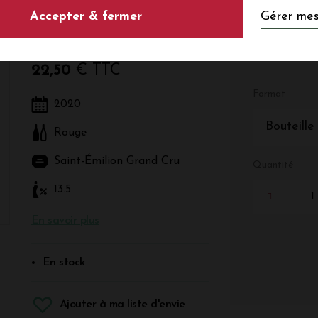
Gérer mes
Accepter & fermer
Rouge - Bordeaux - Saint-Émilion Grand Cru
22,50
€ TTC
Format
2020
Bouteille
Rouge
Saint-Émilion Grand Cru
Quantité
13.5
En savoir plus
En stock
Ajouter à ma liste d'envie