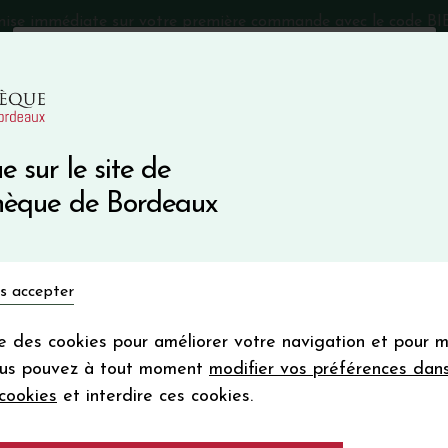
mise immédiate sur votre première commande avec le code 
Catalogue Primeurs 2025
Qui sommes-nous
05 57 10
e sur le site de
Recevez 5
thèque de Bordeaux
en bon d'achat
en vous inscrivant à notre ne
Vins du monde
Primeurs
Bio & Cie
Champagne
s accepter
Votre
email
ise des cookies pour améliorer votre navigation et pour 
En m’abonnant, j’accepte de recevoir la new
ous pouvez à tout moment
modifier vos préférences dan
Vinothèque de Bordeaux.
Minimum de comman
cookies
et interdire ces cookies.
frais de port. Durée de validité d’un
DELICE DU PRIE