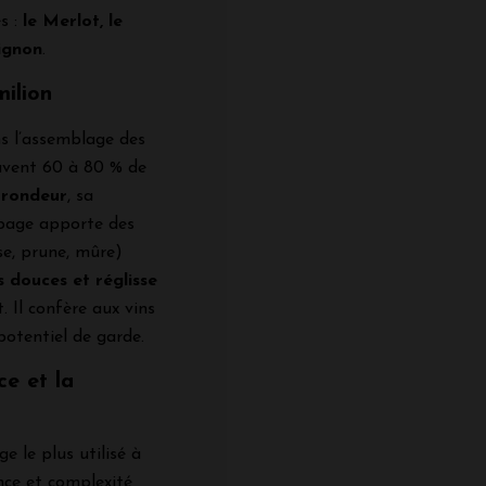
s :
le Merlot, le
ignon
.
ilion
s l’assemblage des
ouvent 60 à 80 % de
a
rondeur
, sa
épage apporte des
se, prune, mûre)
s douces et réglisse
. Il confère aux vins
potentiel de garde.
e et la
e le plus utilisé à
ance et complexité