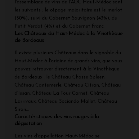
l'assemblage de vins de l'AOC Haut-Médoc sont
les suivants : le cépage majoritaire est le merlot
(50%), suivi du Cabernet Sauvignon (43%), du
Petit Verdot (4%) et du Cabernet franc.
Les Châteaux du Haut-Médoc à la Vinothèque
de Bordeaux
Il existe plusieurs Châteaux dans le vignoble du
Haut-Médoc à l'origine de grands vins, que vous
pouvez retrouver directement à la Vinothèque
de Bordeaux : le Château Chasse Spleen,
Château Cantemerle, Château Citran, Château
d'Issan, Château La Tour Carnet, Château
Larrivaux, Château Sociando Mallet, Château
Siran...
Caractéristiques des vins rouges à la
dégustation
Les vins d’appellation Haut-Médoc se