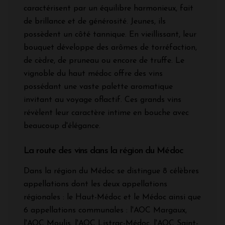
caractérisent par un équilibre harmonieux, fait
de brillance et de générosité. Jeunes, ils
possèdent un côté tannique. En vieillissant, leur
bouquet développe des arômes de torréfaction,
de cèdre, de pruneau ou encore de truffe. Le
vignoble du haut médoc offre des vins
possédant une vaste palette aromatique
invitant au voyage oflactif. Ces grands vins
révèlent leur caractère intime en bouche avec
beaucoup d'élégance.
La route des vins dans la région du Médoc
Dans la région du Médoc se distingue 8 célèbres
appellations dont les deux appellations
régionales : le Haut-Médoc et le Médoc ainsi que
6 appellations communales : l'AOC Margaux,
l'AOC Moulis, l'AOC Listrac-Médoc, l'AOC Saint-