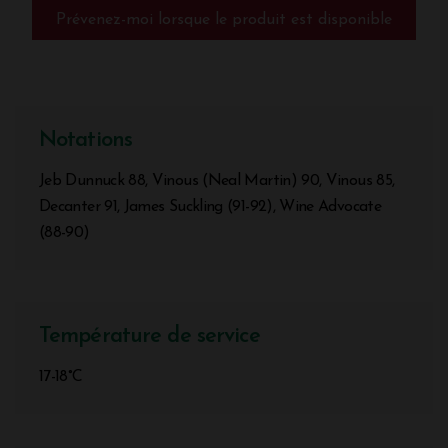
Prévenez-moi lorsque le produit est disponible
Notations
Jeb Dunnuck 88, Vinous (Neal Martin) 90, Vinous 85,
Decanter 91, James Suckling (91-92), Wine Advocate
(88-90)
Température de service
17-18°C