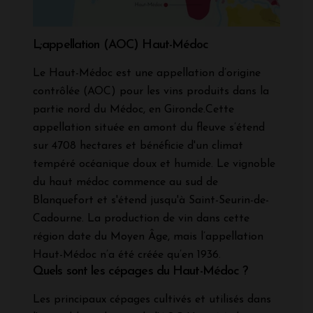
L;appellation (AOC) Haut-Médoc
Le Haut-Médoc est une appellation d’origine
contrôlée (AOC) pour les vins produits dans la
partie nord du Médoc, en Gironde.Cette
appellation située en amont du fleuve s’étend
sur 4708 hectares et bénéficie d'un climat
tempéré océanique doux et humide. Le vignoble
du haut médoc commence au sud de
Blanquefort et s'étend jusqu'à Saint-Seurin-de-
Cadourne. La production de vin dans cette
région date du Moyen Âge, mais l’appellation
Haut-Médoc n’a été créée qu’en 1936.
Quels sont les cépages du Haut-Médoc ?
Les principaux cépages cultivés et utilisés dans