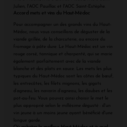
Julien, l'AOC Pauillac et l'AOC Saint-Estèphe.
Accord mets et vins du Haut-Médoc
Pour accompagner un des grands vins du Haut-
Médoc, nous vous conseillons de déguster de la
viande grillée, de la charcuterie, ou encore du
fromage à pâte dure. Le Haut-Médoc est un vin
rouge corsé, tannique et charpenté, qui se marie
également parfaitement avec de la viande
blanche et des plats en sauce. Les mets les plus
typiques du Haut-Médoc sont les côtes de bœuf,
les entrecôtes, les filets mignons, les gigots
d’agneau, les navarin d’agneau, les daubes et les
pot-au-feu. Vous pouvez ainsi choisir le met le
plus approprié selon le millésime dégusté : d'un
vin jeune à un moins jeune ayant bénéficié d'une
longue garde.