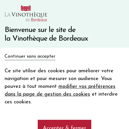
10€ de remise immédiate sur votre première commande
avec le code BIENVINO10
Une question ?
05 57 10 41 41
Bienvenue sur le site de
la Vinothèque de Bordeaux
Recevez 5€
Continuer sans accepter
en bon d'achat
Accueil
Bordeaux
Château BEAUMONT
en vous inscrivant à notre newsletter
Ce site utilise des cookies pour améliorer votre
navigation et pour mesurer son audience. Vous
Votre
pouvez à tout moment
modifier vos préférences
email
dans la page de gestion des cookies
et interdire
En m’abonnant, j’accepte de recevoir la newsletter de la
ces cookies.
Vinothèque de Bordeaux.
Minimum de commande de 50€ h
frais de port. Durée de validité d’un mois
Accepter & fermer