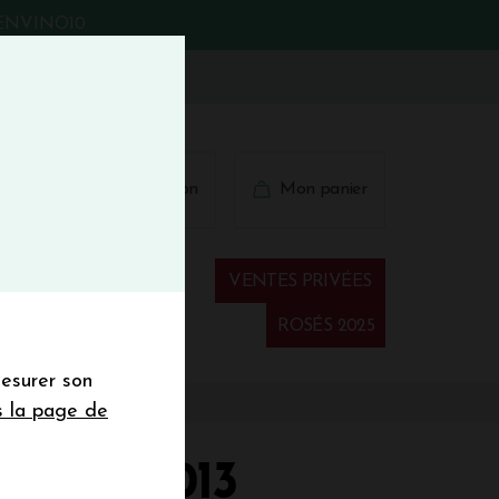
BIENVINO10
fermer
 41 41
Connexion
Mon panier
€
wsletter
VENTES PRIVÉES
Spiritueux
ROSÉS 2025
mesurer son
sletter de la
s la page de
de de 50€ hors
 mois
LHAC 2013