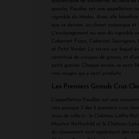
quarantaine de kilomètres au nord de B
gauche, Pauillac est une appellation 
vignoble du Médoc. Ainsi, elle bénéfic
que ce dernier, un climat océanique et
L'encépagement au sein du vignoble es
Cabernet Franc, Cabernet Sauvignon, 
et Petit Verdot. Le terroir sur lequel é
constitué de croupes de graves, et d'un
petit gravier. Chaque année, ce sont 5
vins rouges qui y sont produits.
Les Premiers Grands Crus Clas
L'appellation Pauillac est une concent
vins puisque 3 des 5 premiers crus clas
issus de celle-ci : le Château Lafite-Ro
Mouton Rothschild et le Château Lato
du classement sont également des vins 