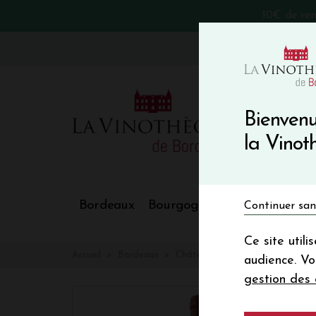
10€ de re
VinoBlog
Bienvenu
la Vino
Bordeaux
Bourgogne
Nos Régions
Continuer san
Ce site util
Accueil
Bordeaux
Château D'ARMAILHAC
audience. V
gestion des 