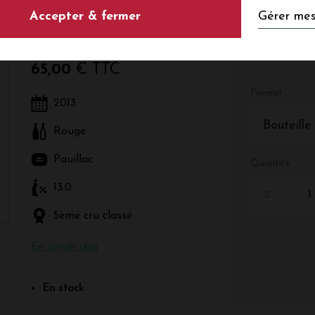
Gérer mes
Accepter & fermer
Rouge - Bordeaux - Pauillac
65,00
€ TTC
Format
2013
Bouteille
Rouge
Pauillac
Quantité
13.0
5ème cru classé
En savoir plus
En stock