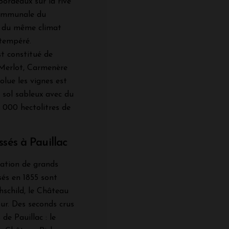
ordeaux sur la rive
communale du
ie du même climat
 tempéré.
t constitué de
Merlot, Carmenère
volue les vignes est
 sol sableux avec du
4 000 hectolitres de
sés à Pauillac
ration de grands
sés en 1855 sont
thschild, le Château
ur. Des seconds crus
de Pauillac : le