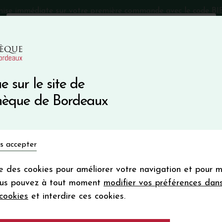
mise immédiate sur votre première commande avec le code 
Catalogue Primeurs 2025
Qui sommes-nous
05 57 10
e sur le site de
Recevez 5
thèque de Bordeaux
en bon d'achat
en vous inscrivant à notre ne
Vins du monde
Primeurs
Bio & Cie
Champagne
s accepter
Votre
email
ise des cookies pour améliorer votre navigation et pour 
En m’abonnant, j’accepte de recevoir la new
ous pouvez à tout moment
modifier vos préférences dan
Vinothèque de Bordeaux.
Minimum de comman
cookies
et interdire ces cookies.
frais de port. Durée de validité d’un
Château D'ARMAI