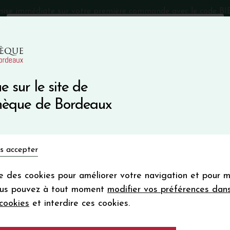
mise immédiate sur votre première commande avec le code 
Catalogue Primeurs 2025
Qui sommes-nous
05 57 10
e sur le site de
Recevez 5
thèque de Bordeaux
en bon d'achat
en vous inscrivant à notre ne
Vins du monde
Primeurs
Bio & Cie
Champagne
s accepter
Votre
email
ise des cookies pour améliorer votre navigation et pour 
En m’abonnant, j’accepte de recevoir la new
ous pouvez à tout moment
modifier vos préférences dan
Vinothèque de Bordeaux.
Minimum de comman
cookies
et interdire ces cookies.
frais de port. Durée de validité d’un
Château CLIMENS