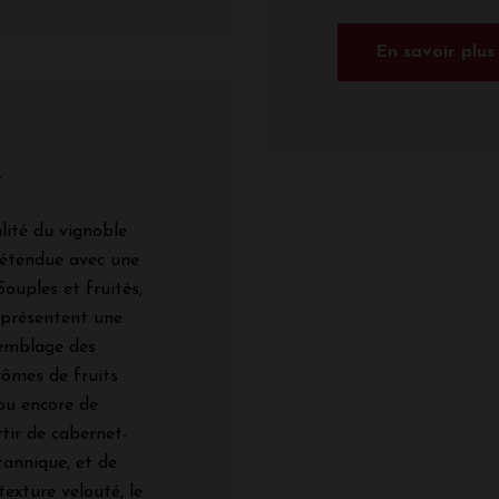
En savoir plus
x
lité du vignoble
 étendue avec une
Souples et fruités,
 présentent une
semblage des
rômes de fruits
 ou encore de
tir de cabernet-
tannique, et de
texture velouté, le