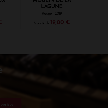
UX
MOULIN DE LA
LAGUNE
Rouge - 2019
€
19,00 €
A partir de
e
eprises