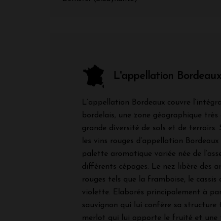
L'appellation Bordeau
L’appellation Bordeaux couvre l’intégra
bordelais, une zone géographique très
grande diversité de sols et de terroirs. 
les vins rouges d’appellation Bordeaux
palette aromatique variée née de l’as
différents cépages. Le nez libère des a
rouges tels que la framboise, le cassis
violette. Elaborés principalement à par
sauvignon qui lui confère sa structure 
merlot qui lui apporte le fruité et une 