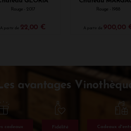
Château GLORIA
Château MARGA
Rouge - 2017
Rouge - 1988
22,00 €
900,00 
A partir de
A partir de
Les avantages Vinothèqu
s cadeaux
Cadeaux d'entr
Fidélité