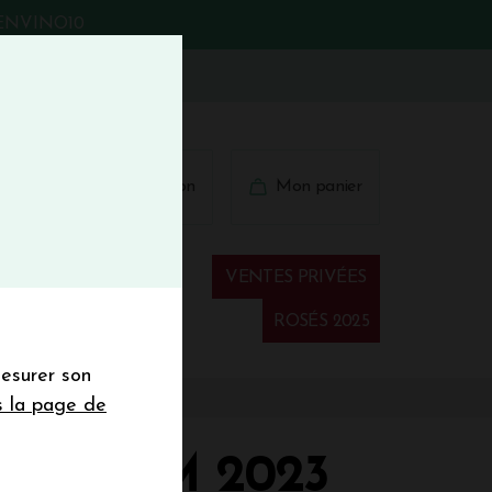
BIENVINO10
fermer
 41 41
Connexion
Mon panier
€
wsletter
VENTES PRIVÉES
Spiritueux
ROSÉS 2025
mesurer son
sletter de la
s la page de
de de 50€ hors
 mois
 LILIUM 2023