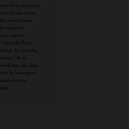
ment être constitué
onds et aux notes
des robes d’une
 développent
Leur registre
 notes de fleurs
pêche). En bouche,
rondeur, de la
ssemblage, les deux
 sont le Sauvignon
 appoint pour
qués.