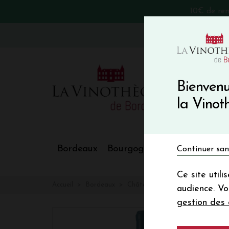
10€ de re
VinoBlog
Bienvenu
la Vino
Bordeaux
Bourgogne
Nos Régions
Continuer san
Ce site util
Accueil
Bordeaux
Château CLIMENS LILIUM
audience. V
gestion des 