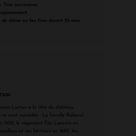
 Tries successives.
s séparemment.
de chêne sur lies fines durant 22 mois.
rsac
ucien Lurton à la tête du château,
 se sont succédés : La famille Roborel
à 1802, le négociant Eloi Lacoste en
ouilhou et ses héritiers en 1880. Au...