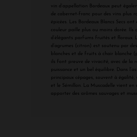
vin d’appellation Bordeaux peut égale
de cabernet-franc pour des vins plus r
épicées. Les Bordeaux Blancs Secs ont 
couleur paille plus ou moins dorée. Ils
d’élégants parfums fruités et floraux. 
d’agrumes (citron) est soutenu par des
blanches et de fruits à chair blanche (
ils font preuve de vivacité, avec de la 
puissance et un bel équilibre. Dans l’a
principaux cépages, souvent à égalité,
et le Sémillon. La Muscadelle vient en
apporter des arômes sauvages et mus