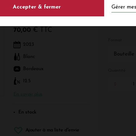
Gérer mes
Accepter & fermer
Blanc - Bordeaux - Bordeaux
70,00
€ TTC
Format
2023
Bouteille
Blanc
Bordeaux
Quantité
12.5
En savoir plus
En stock
Ajouter à ma liste d'envie