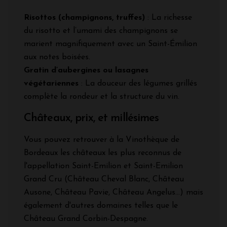
Risottos (champignons, truffes)
: La richesse
du risotto et l’umami des champignons se
marient magnifiquement avec un Saint-Émilion
aux notes boisées.
Gratin d’aubergines ou lasagnes
végétariennes
: La douceur des légumes grillés
complète la rondeur et la structure du vin.
Châteaux, prix, et millésimes
Vous pouvez retrouver à la Vinothèque de
Bordeaux les châteaux les plus reconnus de
l'appellation Saint-Emilion et Saint-Emilion
Grand Cru (Château Cheval Blanc, Château
Ausone, Château Pavie, Château Angelus...) mais
également d'autres domaines telles que le
Château Grand Corbin-Despagne.