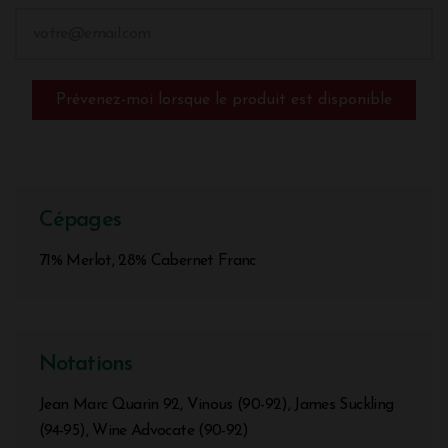
Prévenez-moi lorsque le produit est disponible
Cépages
71% Merlot, 28% Cabernet Franc
Notations
Jean Marc Quarin 92, Vinous (90-92), James Suckling
(94-95), Wine Advocate (90-92)