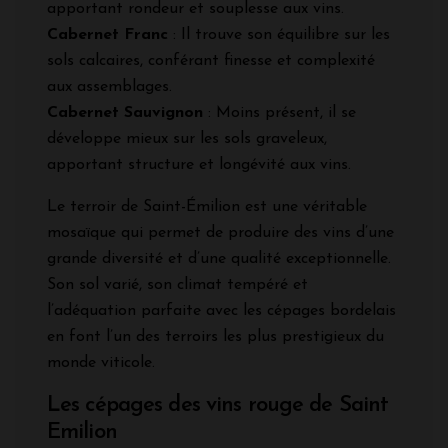
apportant rondeur et souplesse aux vins.
Cabernet Franc
: Il trouve son équilibre sur les
sols calcaires, conférant finesse et complexité
aux assemblages.
Cabernet Sauvignon
: Moins présent, il se
développe mieux sur les sols graveleux,
apportant structure et longévité aux vins.
Le terroir de Saint-Émilion est une véritable
mosaïque qui permet de produire des vins d’une
grande diversité et d’une qualité exceptionnelle.
Son sol varié, son climat tempéré et
l’adéquation parfaite avec les cépages bordelais
en font l’un des terroirs les plus prestigieux du
monde viticole.
Les cépages des vins rouge de Saint
Emilion