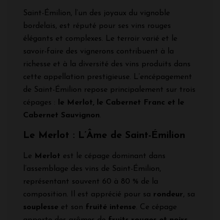
Saint-Émilion, l’un des joyaux du vignoble
bordelais, est réputé pour ses vins rouges
élégants et complexes. Le terroir varié et le
savoir-faire des vignerons contribuent à la
richesse et à la diversité des vins produits dans
cette appellation prestigieuse. L’encépagement
de Saint-Émilion repose principalement sur trois
cépages :
le Merlot, le Cabernet Franc et le
Cabernet Sauvignon
.
Le Merlot : L’Âme de Saint-Émilion
Le
Merlot
est le cépage dominant dans
l’assemblage des vins de Saint-Émilion,
représentant souvent 60 à 80 % de la
composition. Il est apprécié pour sa
rondeur
, sa
souplesse
et son
fruité intense
. Ce cépage
apporte des arômes de
fruits rouges et noirs