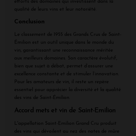
efforts des domaines qui investissent dans la
qualité de leurs vins et leur notoriété.
Conclusion
Le classement de 1955 des Grands Crus de Saint-
Émilion est un outil unique dans le monde du
vin, garantissant une reconnaissance méritée
aux meilleurs domaines. Son caractère évolutif,
bien que sujet à débat, permet d’assurer une
excellence constante et de stimuler l’innovation.
Pour les amateurs de vin, il reste un repère
essentiel pour apprécier la diversité et la qualité
des vins de Saint-Émilion.
Accord mets et vin de Saint-Emilion
L'appellation Saint-Emilion Grand Cru produit
des vins qui dévoilent au nez des notes de mûre