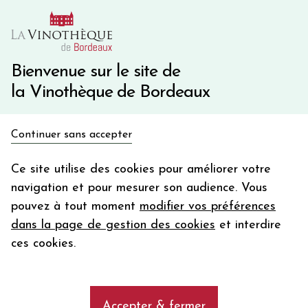
10€ de remise immédiate sur votre première commande
avec le code BIENVINO10
Une question ?
05 57 10 41 41
Bienvenue sur le site de
la Vinothèque de Bordeaux
Recevez 5€
Continuer sans accepter
en bon d'achat
Accueil
Bordeaux
DRAGON DE QUINTUS
en vous inscrivant à notre newsletter
Ce site utilise des cookies pour améliorer votre
navigation et pour mesurer son audience. Vous
Votre
pouvez à tout moment
modifier vos préférences
email
dans la page de gestion des cookies
et interdire
En m’abonnant, j’accepte de recevoir la newsletter de la
ces cookies.
Vinothèque de Bordeaux.
Minimum de commande de 50€ h
frais de port. Durée de validité d’un mois
Accepter & fermer