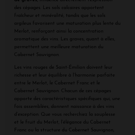
des cépages. Les sols calcaires apportent
fraîcheur et minéralité, tandis que les sols
argileux favorisent une maturation plus lente du
Merlot, renforçant ainsi la concentration
aromatique des vins. Les graves, quant à elles,
permettent une meilleure maturation du
Cabernet Sauvignon.
Les vins rouges de Saint-Émilion doivent leur
richesse et leur équilibre à l’harmonie parfaite
entre le Merlot, le Cabernet Franc et le
Cabernet Sauvignon. Chacun de ces cépages
apporte des caractéristiques spécifiques qui, une
fois assemblées, donnent naissance à des vins
d’exception. Que vous recherchiez la souplesse
et le fruit du Merlot, l’élégance du Cabernet
Franc ou la structure du Cabernet Sauvignon,