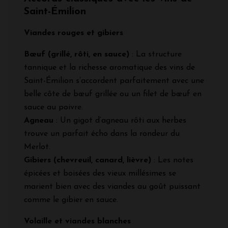
Saint-Émilion
Viandes rouges et gibiers
Bœuf (grillé, rôti, en sauce)
: La structure
tannique et la richesse aromatique des vins de
Saint-Émilion s’accordent parfaitement avec une
belle côte de bœuf grillée ou un filet de bœuf en
sauce au poivre.
Agneau
: Un gigot d’agneau rôti aux herbes
trouve un parfait écho dans la rondeur du
Merlot.
Gibiers (chevreuil, canard, lièvre)
: Les notes
épicées et boisées des vieux millésimes se
marient bien avec des viandes au goût puissant
comme le gibier en sauce.
Volaille et viandes blanches