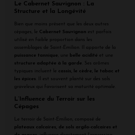
Le Cabernet Sauvignon : La
Structure et la Longévité
Bien que moins présent que les deux autres
cépages, le
Cabernet Sauvignon
est parfois
utilisé en faible proportion dans les
assemblages de Saint-Émilion. Il apporte de la
puissance tannique
, une
belle acidité
et une
structure adaptée à la garde
. Ses arômes
typiques incluent le
cassis, le cèdre, le tabac et
les épices
. Il est souvent planté sur des sols
graveleux qui favorisent sa maturité optimale.
L’Influence du Terroir sur les
Cépages
Le terroir de Saint-Émilion, composé de
plateaux calcaires, de sols argilo-calcaires et
de graves
, influence directement l’expression