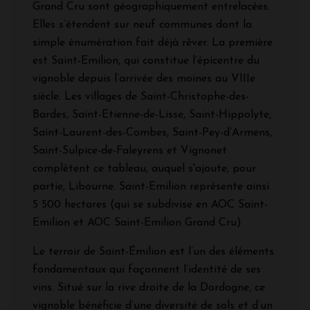
Grand Cru sont géographiquement entrelacées.
Elles s’étendent sur neuf communes dont la
simple énumération fait déjà rêver. La première
est Saint-Emilion, qui constitue l’épicentre du
vignoble depuis l’arrivée des moines au VIIIe
siècle. Les villages de Saint-Christophe-des-
Bardes, Saint-Etienne-de-Lisse, Saint-Hippolyte,
Saint-Laurent-des-Combes, Saint-Pey-d’Armens,
Saint-Sulpice-de-Faleyrens et Vignonet
complètent ce tableau, auquel s'ajoute, pour
partie, Libourne. Saint-Emilion représente ainsi
5 500 hectares (qui se subdivise en AOC Saint-
Emilion et AOC Saint-Emilion Grand Cru)
Le terroir de Saint-Émilion est l’un des éléments
fondamentaux qui façonnent l’identité de ses
vins. Situé sur la rive droite de la Dordogne, ce
vignoble bénéficie d’une diversité de sols et d’un