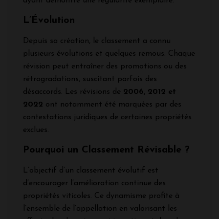
ayant démontré une régularité exemplaire.
L’Évolution
Depuis sa création, le classement a connu
plusieurs évolutions et quelques remous. Chaque
révision peut entraîner des promotions ou des
rétrogradations, suscitant parfois des
désaccords. Les révisions de
2006, 2012 et
2022
ont notamment été marquées par des
contestations juridiques de certaines propriétés
exclues.
Pourquoi un Classement Révisable ?
L’objectif d’un classement évolutif est
d’encourager l’amélioration continue des
propriétés viticoles. Ce dynamisme profite à
l’ensemble de l’appellation en valorisant les