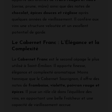
(cerise, prune, mûre) ainsi que des notes de
chocolat, épices douces et réglisse
après
quelques années de vieillissement. Il confère aux
vins une structure veloutée et un excellent
potentiel de garde.
Le Cabernet Franc : L’Élégance et la
Complexité
Le
Cabernet Franc
est le second cépage le plus
utilisé à Saint-Émilion. Il apporte finesse,
élégance et complexité aromatique. Moins
tannique que le Cabernet Sauvignon, il offre des
notes de
framboise, violette, poivron rouge et
épices
. Il joue un rôle clé dans l’équilibre des
vins, en apportant une belle fraîcheur et une
capacité de vieillissement accrue.