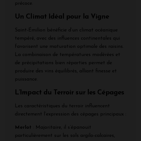
précoce.
Un Climat Idéal pour la Vigne
Saint-Émilion bénéficie d’un climat océanique
tempéré, avec des influences continentales qui
favorisent une maturation optimale des raisins.
La combinaison de températures modérées et
de précipitations bien réparties permet de
produire des vins équilibrés, alliant finesse et
puissance.
L’Impact du Terroir sur les Cépages
Les caractéristiques du terroir influencent
directement l’expression des cépages principaux :
Merlot
: Majoritaire, il s’épanouit
particulièrement sur les sols argilo-calcaires,