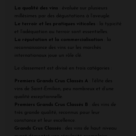
La qualité des vins
: évaluée sur plusieurs
millésimes par des dégustations à l’aveugle.
Le terroir et les pratiques viticoles
: la typicité
et l’adéquation au terroir sont essentielles.
La réputation et la commercialisation
: la
reconnaissance des vins sur les marchés
internationaux joue un rôle clé.
Le classement est divisé en trois catégories :
Premiers Grands Crus Classés A
: l’élite des
vins de Saint-Émilion, peu nombreux et d’une
qualité exceptionnelle.
Premiers Grands Crus Classés B
: des vins de
très grande qualité, reconnus pour leur
constance et leur excellence.
Grands Crus Classés
: des vins de haut niveau