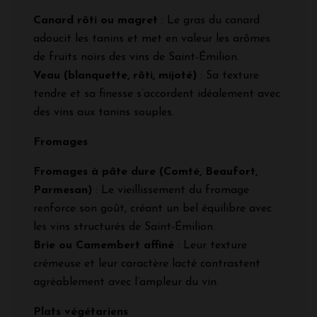
Canard rôti ou magret
: Le gras du canard
adoucit les tanins et met en valeur les arômes
de fruits noirs des vins de Saint-Émilion.
Veau (blanquette, rôti, mijoté)
: Sa texture
tendre et sa finesse s’accordent idéalement avec
des vins aux tanins souples.
Fromages
Fromages à pâte dure (Comté, Beaufort,
Parmesan)
: Le vieillissement du fromage
renforce son goût, créant un bel équilibre avec
les vins structurés de Saint-Émilion.
Brie ou Camembert affiné
: Leur texture
crémeuse et leur caractère lacté contrastent
agréablement avec l’ampleur du vin.
Plats végétariens