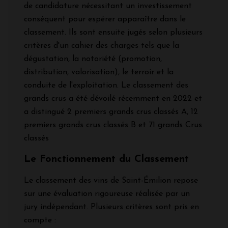
de candidature nécessitant un investissement
conséquent pour espérer apparaître dans le
classement. Ils sont ensuite jugés selon plusieurs
critères d'un cahier des charges tels que la
dégustation, la notoriété (promotion,
distribution, valorisation), le terroir et la
conduite de l'exploitation. Le classement des
grands crus a été dévoilé récemment en 2022 et
a distingué 2 premiers grands crus classés A, 12
premiers grands crus classés B et 71 grands Crus
classés
Le Fonctionnement du Classement
Le classement des vins de Saint-Émilion repose
sur une évaluation rigoureuse réalisée par un
jury indépendant. Plusieurs critères sont pris en
compte :