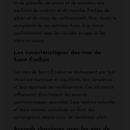
et de groseille, de prune et de pruneau, aux
parfums de violette et de menthe. Parfois, de
gibier et de musc au vieillissement. Voici toute la
complexité de ses arômes. Ainsi, il se marie
parfaitement avec les viandes rouges et les
plats en sauce.
Les caractéristiques des vins de
Saint-Émilion
Les vins de Saint-Émilion se distinguent par leur
structure tannique et équilibrée, leur souplesse
et leur aptitude au vieillissement. Ces éléments
influencent directement les accords
gastronomiques possibles. Leur texture veloutée
et leurs arômes complexes en font des
compagnons idéaux pour de nombreux plats.
Accords classiques avec les vins de